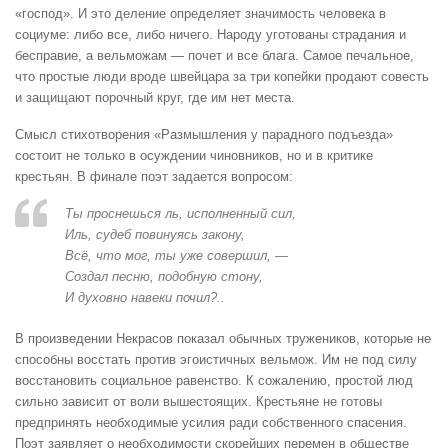
«господ». И это деление определяет значимость человека в
социуме: либо все, либо ничего. Народу уготованы страдания и
бесправие, а вельможам — почет и все блага. Самое печальное,
что простые люди вроде швейцара за три копейки продают совесть
и защищают порочный круг, где им нет места.
Смысл стихотворения «Размышления у парадного подъезда»
состоит не только в осуждении чиновников, но и в критике
крестьян. В финале поэт задается вопросом:
Ты проснешься ль, исполненный сил,
Иль, судеб повинуясь закону,
Всё, что мог, ты уже совершил, —
Создал песню, подобную стону,
И духовно навеки почил?..
В произведении Некрасов показал обычных тружеников, которые не
способны восстать против эгоистичных вельмож. Им не под силу
восстановить социальное равенство. К сожалению, простой люд
сильно зависит от воли вышестоящих. Крестьяне не готовы
предпринять необходимые усилия ради собственного спасения.
Поэт заявляет о необходимости скорейших перемен в обществе