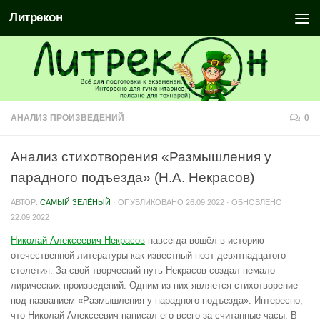
Литрекон
АНАЛИЗ ПРОИЗВЕДЕНИЙ
0
Анализ стихотворения «Размышления у
парадного подъезда» (Н.А. Некрасов)
АВТОР:
САМЫЙ ЗЕЛЁНЫЙ
· ОПУБЛИКОВАНО
26.09.2022
· ОБНОВЛЕНО
22.09.2022
Николай Алексеевич Некрасов
навсегда вошёл в историю
отечественной литературы как известный поэт девятнадцатого
столетия. За свой творческий путь Некрасов создал немало
лирических произведений. Одним из них является стихотворение
под названием «Размышления у парадного подъезда». Интересно,
что Николай Алексеевич написал его всего за считанные часы. В