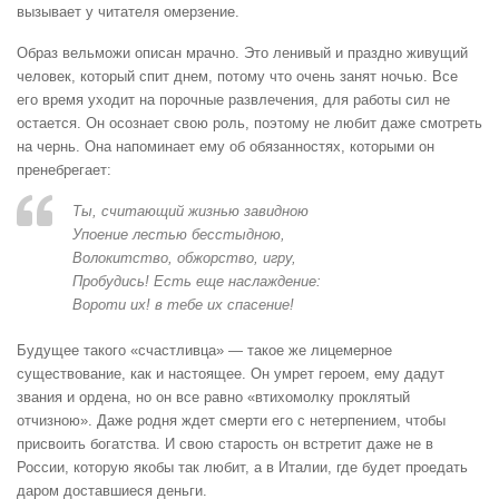
вызывает у читателя омерзение.
Образ вельможи описан мрачно. Это ленивый и праздно живущий
человек, который спит днем, потому что очень занят ночью. Все
его время уходит на порочные развлечения, для работы сил не
остается. Он осознает свою роль, поэтому не любит даже смотреть
на чернь. Она напоминает ему об обязанностях, которыми он
пренебрегает:
Ты, считающий жизнью завидною
Упоение лестью бесстыдною,
Волокитство, обжорство, игру,
Пробудись! Есть еще наслаждение:
Вороти их! в тебе их спасение!
Будущее такого «счастливца» — такое же лицемерное
существование, как и настоящее. Он умрет героем, ему дадут
звания и ордена, но он все равно «втихомолку проклятый
отчизною». Даже родня ждет смерти его с нетерпением, чтобы
присвоить богатства. И свою старость он встретит даже не в
России, которую якобы так любит, а в Италии, где будет проедать
даром доставшиеся деньги.