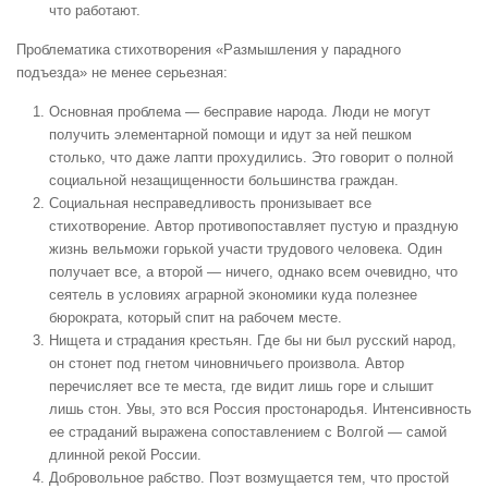
что работают.
Проблематика стихотворения «Размышления у парадного
подъезда» не менее серьезная:
Основная проблема — бесправие народа. Люди не могут
получить элементарной помощи и идут за ней пешком
столько, что даже лапти прохудились. Это говорит о полной
социальной незащищенности большинства граждан.
Социальная несправедливость пронизывает все
стихотворение. Автор противопоставляет пустую и праздную
жизнь вельможи горькой участи трудового человека. Один
получает все, а второй — ничего, однако всем очевидно, что
сеятель в условиях аграрной экономики куда полезнее
бюрократа, который спит на рабочем месте.
Нищета и страдания крестьян. Где бы ни был русский народ,
он стонет под гнетом чиновничьего произвола. Автор
перечисляет все те места, где видит лишь горе и слышит
лишь стон. Увы, это вся Россия простонародья. Интенсивность
ее страданий выражена сопоставлением с Волгой — самой
длинной рекой России.
Добровольное рабство. Поэт возмущается тем, что простой