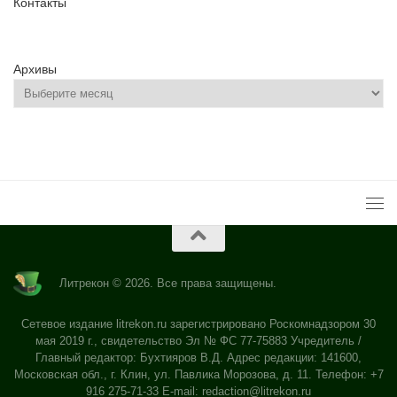
Контакты
Архивы
Литрекон © 2026. Все права защищены.
Сетевое издание litrekon.ru зарегистрировано Роскомнадзором 30
мая 2019 г., свидетельство Эл № ФС 77-75883 Учредитель /
Главный редактор: Бухтияров В.Д. Адрес редакции: 141600,
Московская обл., г. Клин, ул. Павлика Морозова, д. 11. Телефон: +7
916 275-71-33 E-mail:
redaction@litrekon.ru