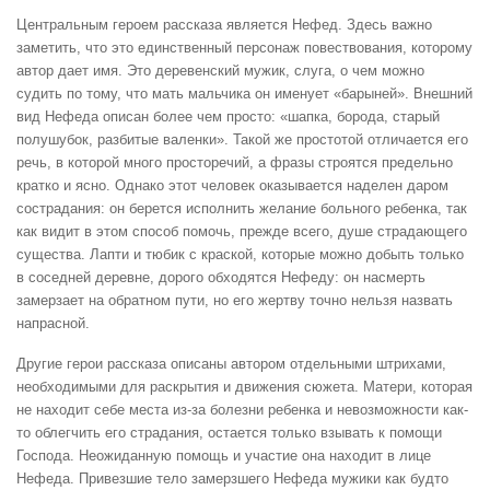
Центральным героем рассказа является Нефед. Здесь важно
заметить, что это единственный персонаж повествования, которому
автор дает имя. Это деревенский мужик, слуга, о чем можно
судить по тому, что мать мальчика он именует «барыней». Внешний
вид Нефеда описан более чем просто: «шапка, борода, старый
полушубок, разбитые валенки». Такой же простотой отличается его
речь, в которой много просторечий, а фразы строятся предельно
кратко и ясно. Однако этот человек оказывается наделен даром
сострадания: он берется исполнить желание больного ребенка, так
как видит в этом способ помочь, прежде всего, душе страдающего
существа. Лапти и тюбик с краской, которые можно добыть только
в соседней деревне, дорого обходятся Нефеду: он насмерть
замерзает на обратном пути, но его жертву точно нельзя назвать
напрасной.
Другие герои рассказа описаны автором отдельными штрихами,
необходимыми для раскрытия и движения сюжета. Матери, которая
не находит себе места из-за болезни ребенка и невозможности как-
то облегчить его страдания, остается только взывать к помощи
Господа. Неожиданную помощь и участие она находит в лице
Нефеда. Привезшие тело замерзшего Нефеда мужики как будто