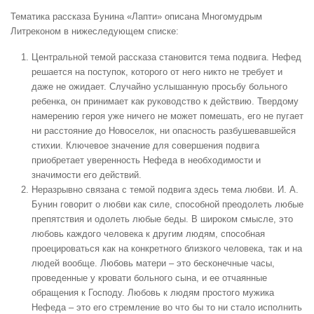
Тематика рассказа Бунина «Лапти» описана Многомудрым
Литреконом в нижеследующем списке:
Центральной темой рассказа становится
тема подвига
. Нефед
решается на поступок, которого от него никто не требует и
даже не ожидает. Случайно услышанную просьбу больного
ребенка, он принимает как руководство к действию. Твердому
намерению героя уже ничего не может помешать, его не пугает
ни расстояние до Новоселок, ни опасность разбушевавшейся
стихии. Ключевое значение для совершения подвига
приобретает уверенность Нефеда в необходимости и
значимости его действий.
Неразрывно связана с темой подвига здесь
тема любви
. И. А.
Бунин говорит о любви как силе, способной преодолеть любые
препятствия и одолеть любые беды. В широком смысле, это
любовь каждого человека к другим людям, способная
проецироваться как на конкретного близкого человека, так и на
людей вообще. Любовь матери – это бесконечные часы,
проведенные у кровати больного сына, и ее отчаянные
обращения к Господу. Любовь к людям простого мужика
Нефеда – это его стремление во что бы то ни стало исполнить