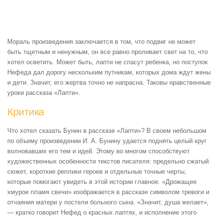
Мораль произведения заключается в том, что подвиг не может
быть тщетным и ненужным, он все равно проливает свет на то, что
хотел осветить. Может быть, лапти не спасут ребенка, но поступок
Нефеда дал дорогу нескольким путникам, которых дома ждут жены
и дети. Значит, его жертва точно не напрасна. Таковы нравственные
уроки рассказа «Лапти».
Критика
Что хотел сказать Бунин в рассказе «Лапти»? В своем небольшом
по объему произведении И. А. Бунину удается поднять целый круг
волновавших его тем и идей. Этому во многом способствуют
художественных особенности текстов писателя: предельно сжатый
сюжет, короткие реплики героев и отдельные точные черты,
которые помогают увидеть в этой истории главное. «Дрожащее
хмурое пламя свечи» изображается в рассказе символом тревоги и
отчаяния матери у постели больного сына. «Значит, душа желает»,
— кратко говорит Нефед о красных лаптях, и исполнение этого