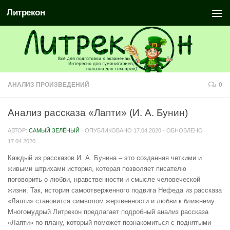
Литрекон
АНАЛИЗ ПРОИЗВЕДЕНИЙ
0
Анализ рассказа «Лапти» (И. А. Бунин)
АВТОР:
САМЫЙ ЗЕЛЁНЫЙ
· ОПУБЛИКОВАНО
17.04.2020
· ОБНОВЛЕНО
17.04.2020
Каждый из рассказов И. А. Бунина – это созданная четкими и
живыми штрихами история, которая позволяет писателю
поговорить о любви, нравственности и смысле человеческой
жизни. Так, история самоотверженного подвига Нефеда из рассказа
«Лапти» становится символом жертвенности и любви к ближнему.
Многомудрый Литрекон предлагает подробный анализ рассказа
«Лапти» по плану, который поможет познакомиться с поднятыми