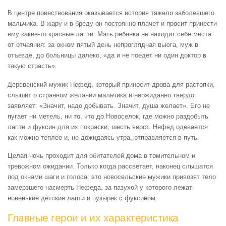
В центре повествования оказывается история тяжело заболевшего
мальчика. В жару и в бреду он постоянно плачет и просит принести
ему какие-то красные лапти. Мать ребенка не находит себе места
от отчаяния: за окном пятый день непроглядная вьюга, муж в
отъезде, до больницы далеко, «да и не поедет ни один доктор в
такую страсть».
Деревенский мужик Нефед, который приносит дрова для растопки,
слышит о странном желании мальчика и неожиданно твердо
заявляет: «Значит, надо добывать. Значит, душа желает». Его не
пугает ни метель, ни то, что до Новоселок, где можно раздобыть
лапти и фуксин для их покраски, шесть верст. Нефед одевается
как можно теплее и, не дожидаясь утра, отправляется в путь.
Целая ночь проходит для обитателей дома в томительном и
тревожном ожидании. Только когда рассветает, наконец слышатся
под окнами шаги и голоса: это новосельские мужики привозят тело
замерзшего насмерть Нефеда, за пазухой у которого лежат
новенькие детские лапти и пузырек с фуксином.
Главные герои и их характеристика