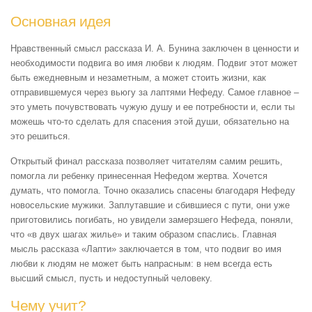
Основная идея
Нравственный смысл рассказа И. А. Бунина заключен в ценности и
необходимости подвига во имя любви к людям. Подвиг этот может
быть ежедневным и незаметным, а может стоить жизни, как
отправившемуся через вьюгу за лаптями Нефеду. Самое главное –
это уметь почувствовать чужую душу и ее потребности и, если ты
можешь что-то сделать для спасения этой души, обязательно на
это решиться.
Открытый финал рассказа позволяет читателям самим решить,
помогла ли ребенку принесенная Нефедом жертва. Хочется
думать, что помогла. Точно оказались спасены благодаря Нефеду
новосельские мужики. Заплутавшие и сбившиеся с пути, они уже
приготовились погибать, но увидели замерзшего Нефеда, поняли,
что «в двух шагах жилье» и таким образом спаслись. Главная
мысль рассказа «Лапти» заключается в том, что подвиг во имя
любви к людям не может быть напрасным: в нем всегда есть
высший смысл, пусть и недоступный человеку.
Чему учит?