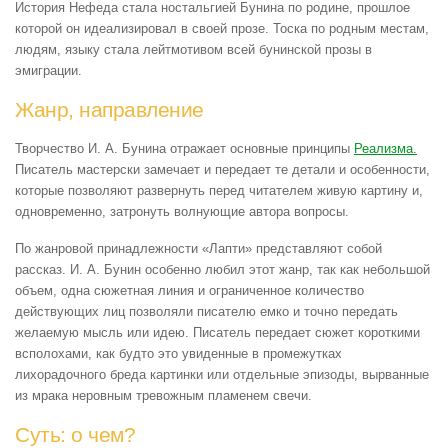
История Нефеда стала ностальгией Бунина по родине, прошлое
которой он идеализировал в своей прозе. Тоска по родным местам,
людям, языку стала лейтмотивом всей бунинской прозы в
эмиграции.
Жанр, направление
Творчество И. А. Бунина отражает основные принципы
Реализма.
Писатель мастерски замечает и передает те детали и особенности,
которые позволяют развернуть перед читателем живую картину и,
одновременно, затронуть волнующие автора вопросы.
По жанровой принадлежности «Лапти» представляют собой
рассказ. И. А. Бунин особенно любил этот жанр, так как небольшой
объем, одна сюжетная линия и ограниченное количество
действующих лиц позволяли писателю емко и точно передать
желаемую мысль или идею. Писатель передает сюжет короткими
всполохами, как будто это увиденные в промежутках
лихорадочного бреда картинки или отдельные эпизоды, вырванные
из мрака неровным тревожным пламенем свечи.
Суть: о чем?