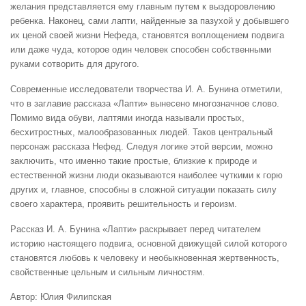
желания представляется ему главным путем к выздоровлению
ребенка. Наконец, сами лапти, найденные за пазухой у добывшего
их ценой своей жизни Нефеда, становятся воплощением подвига
или даже чуда, которое один человек способен собственными
руками сотворить для другого.
Современные исследователи творчества И. А. Бунина отметили,
что в заглавие рассказа «Лапти» вынесено многозначное слово.
Помимо вида обуви, лаптями иногда называли простых,
бесхитростных, малообразованных людей. Таков центральный
персонаж рассказа Нефед. Следуя логике этой версии, можно
заключить, что именно такие простые, близкие к природе и
естественной жизни люди оказываются наиболее чуткими к горю
других и, главное, способны в сложной ситуации показать силу
своего характера, проявить решительность и героизм.
Рассказ И. А. Бунина «Лапти» раскрывает перед читателем
историю настоящего подвига, основной движущей силой которого
становятся любовь к человеку и необыкновенная жертвенность,
свойственные цельным и сильным личностям.
Автор: Юлия Филипская