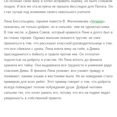
Он осознал свою вину и хотел исправить ошибку, но было слишком
поздно. И все же эта встреча не прошла бесследно для Пилата. Он
стал лучше под влиянием своего невольного учителя.
Лена Бессольцева, героиня повести В. Железникова «
Чучело
»,
оказалась не только добрее, но и сильнее, чем ее одноклассники.
В том числе, и Димка Сомов, который нравился Лене и долго был в
ее глазах героем. Однако мальчик оказался трусом: не смог
признаться в том, что рассказал классной руководительнице о том,
что все сбежали с урока. Лена взяла вину на себя, а Димка
присоединился к бойкоту и травле против нее. Он отплатил
подлостью на доброту и участие. Но Лена вплоть до финала
хранила его тайну. Она выдержала все трудности и унижения ради
спасения Димы. В финале Лена уезжает, все узнают правду и
понимают, какими злыми и жестокими были. Но ее поведение стало
примером для всех ребят. Этот пример говорит о том, что доброта
всегда побеждает плохие побуждения души. Добрый человек
сильнее тех, кто хочет ранить его, потому что его на подвиг ведет
уверенность в собственной правоте.