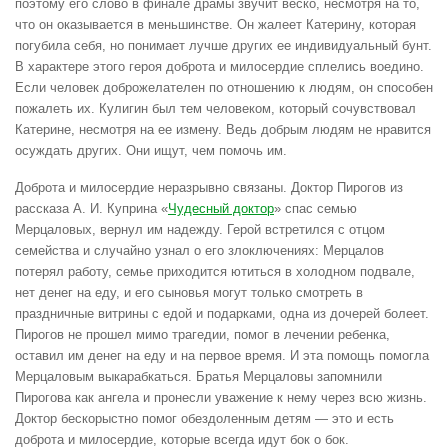
поэтому его слово в финале драмы звучит веско, несмотря на то,
что он оказывается в меньшинстве. Он жалеет Катерину, которая
погубила себя, но понимает лучше других ее индивидуальный бунт.
В характере этого героя доброта и милосердие сплелись воедино.
Если человек доброжелателен по отношению к людям, он способен
пожалеть их. Кулигин был тем человеком, который сочувствовал
Катерине, несмотря на ее измену. Ведь добрым людям не нравится
осуждать других. Они ищут, чем помочь им.
Доброта и милосердие неразрывно связаны. Доктор Пирогов из
рассказа А. И. Куприна «
Чудесный доктор
» спас семью
Мерцаловых, вернул им надежду. Герой встретился с отцом
семейства и случайно узнал о его злоключениях: Мерцалов
потерял работу, семье приходится ютиться в холодном подвале,
нет денег на еду, и его сыновья могут только смотреть в
праздничные витрины с едой и подарками, одна из дочерей болеет.
Пирогов не прошел мимо трагедии, помог в лечении ребенка,
оставил им денег на еду и на первое время. И эта помощь помогла
Мерцаловым выкарабкаться. Братья Мерцаловы запомнили
Пирогова как ангела и пронесли уважение к нему через всю жизнь.
Доктор бескорыстно помог обездоленным детям — это и есть
доброта и милосердие, которые всегда идут бок о бок.