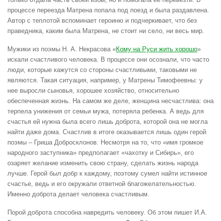
процессе переезда Матрена попала под поезд и была раздавлена.
Автор с теплотой вспоминает героиню и подчеркивает, что без
праведника, каким была Матрена, не стоит ни село, ни весь мир.
Мужики из поэмы Н. А. Некрасова «
Кому на Руси жить хорошо
»
искали счастливого человека. В процессе они осознали, что часто
люди, которые кажутся со стороны счастливыми, таковыми не
являются. Такая ситуация, например, у Матрены Тимофеевны: у
нее выросли сыновья, хорошее хозяйство, относительно
обеспеченная жизнь. На самом же деле, женщина несчастлива: она
терпела унижения от семьи мужа, потеряла ребенка. А ведь для
счастья ей нужна была всего лишь доброта, которой она не могла
найти даже дома. Счастлив в итоге оказывается лишь один герой
поэмы – Гриша Добросклонов. Несмотря на то, что «имя громкое
народного заступника» предполагает «чахотку и Сибирь», его
озаряет желание изменить свою страну, сделать жизнь народа
лучше. Герой был добр к каждому, поэтому сумел найти истинное
счастье, ведь и его окружали ответной благожелательностью.
Именно доброта делает человека счастливым.
Порой доброта способна навредить человеку. Об этом пишет И.А.