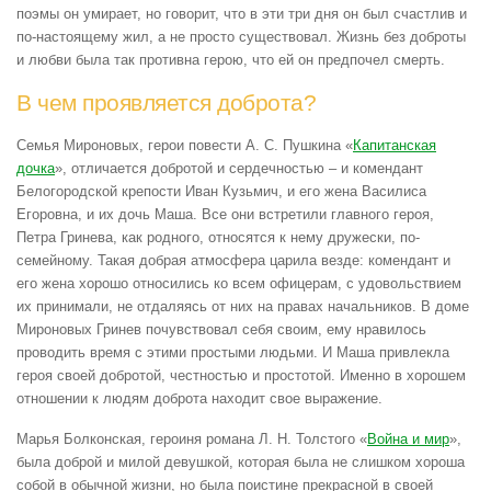
поэмы он умирает, но говорит, что в эти три дня он был счастлив и
по-настоящему жил, а не просто существовал. Жизнь без доброты
и любви была так противна герою, что ей он предпочел смерть.
В чем проявляется доброта?
Семья Мироновых, герои повести А. С. Пушкина «
Капитанская
дочка
», отличается добротой и сердечностью – и комендант
Белогородской крепости Иван Кузьмич, и его жена Василиса
Егоровна, и их дочь Маша. Все они встретили главного героя,
Петра Гринева, как родного, относятся к нему дружески, по-
семейному. Такая добрая атмосфера царила везде: комендант и
его жена хорошо относились ко всем офицерам, с удовольствием
их принимали, не отдаляясь от них на правах начальников. В доме
Мироновых Гринев почувствовал себя своим, ему нравилось
проводить время с этими простыми людьми. И Маша привлекла
героя своей добротой, честностью и простотой. Именно в хорошем
отношении к людям доброта находит свое выражение.
Марья Болконская, героиня романа Л. Н. Толстого «
Война и мир
»,
была доброй и милой девушкой, которая была не слишком хороша
собой в обычной жизни, но была поистине прекрасной в своей