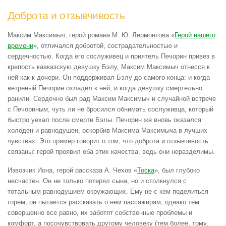
Доброта и отзывчивость
Максим Максимыч, герой романа М. Ю. Лермонтова «
Герой нашего
времени
», отличался добротой, сострадательностью и
сердечностью. Когда его сослуживец и приятель Печорин привез в
крепость кавказскую девушку Бэлу, Максим Максимыч отнесся к
ней как к дочери. Он поддерживал Бэлу до самого конца: и когда
ветреный Печорин охладел к ней, и когда девушку смертельно
ранили. Сердечно был рад Максим Максимыч и случайной встрече
с Печориным, чуть ли не бросился обнимать сослуживца, который
быстро уехал после смерти Бэлы. Печорин же вновь оказался
холоден и равнодушен, оскорбив Максима Максимыча в лучших
чувствах. Это пример говорит о том, что доброта и отзывчивость
связаны: герой проявил оба этих качества, ведь они неразделимы.
Извозчик Иона, герой рассказа А. Чехов «
Тоска
», был глубоко
несчастен. Он не только потерял сына, но и столкнулся с
тотальным равнодушием окружающих. Ему не с кем поделиться
горем, он пытается рассказать о нем пассажирам, однако тем
совершенно все равно, их заботят собственные проблемы и
комфорт, а посочувствовать другому человеку (тем более, тому,