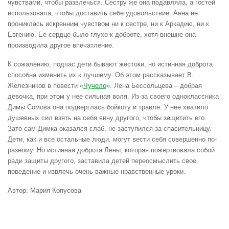
чувствами, чтобы развлечься. Сестру же она подавляла, а гостей
использовала, чтобы доставить себе удовольствие. Анна не
прониклась искренним чувством ни к сестре, ни к Аркадию, ни к
Евгению. Ее сердце было глухо к доброте, хотя внешне она
производила другое впечатление.
К сожалению, подчас дети бывают жестоки, но истинная доброта
способна изменить их к лучшему. Об этом рассказывает В.
Железников в повести «
Чучело
». Лена Бессольцева – добрая
девочка, при этом у нее сильная воля. Из-за своего одноклассника
Димы Сомова она подверглась бойкоту и травле. У нее хватило
душевных сил взять на себя вину другого, чтобы защитить его.
Зато сам Димка оказался слаб, не заступился за спасительницу.
Дети, как и все остальные люди, могут вести себя совершенно по-
разному. Но истинная доброта Лены, которая пожертвовала собой
ради защиты другого, заставила детей переосмыслить свое
поведение и извлечь очень важные нравственные уроки.
Автор: Мария Копусова