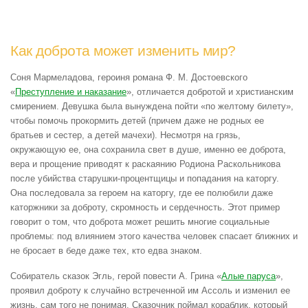
Как доброта может изменить мир?
Соня Мармеладова, героиня романа Ф. М. Достоевского
«
Преступление и наказание
», отличается добротой и христианским
смирением. Девушка была вынуждена пойти «по желтому билету»,
чтобы помочь прокормить детей (причем даже не родных ее
братьев и сестер, а детей мачехи). Несмотря на грязь,
окружающую ее, она сохранила свет в душе, именно ее доброта,
вера и прощение приводят к раскаянию Родиона Раскольникова
после убийства старушки-процентщицы и попадания на каторгу.
Она последовала за героем на каторгу, где ее полюбили даже
каторжники за доброту, скромность и сердечность. Этот пример
говорит о том, что доброта может решить многие социальные
проблемы: под влиянием этого качества человек спасает ближних и
не бросает в беде даже тех, кто едва знаком.
Собиратель сказок Эгль, герой повести А. Грина «
Алые паруса
»,
проявил доброту к случайно встреченной им Ассоль и изменил ее
жизнь, сам того не понимая. Сказочник поймал кораблик, который