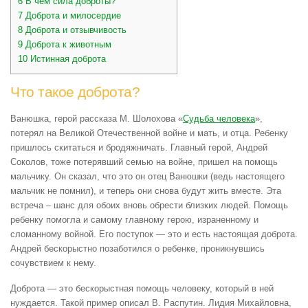
6
В чем сила доброты?
7
Доброта и милосердие
8
Доброта и отзывчивость
9
Доброта к животным
10
Истинная доброта
Что такое доброта?
Ванюшка, герой рассказа М. Шолохова «
Судьба человека
»,
потерял на Великой Отечественной войне и мать, и отца. Ребенку
пришлось скитаться и бродяжничать. Главный герой, Андрей
Соколов, тоже потерявший семью на войне, пришел на помощь
мальчику. Он сказал, что это он отец Ванюшки (ведь настоящего
мальчик не помнил), и теперь они снова будут жить вместе. Эта
встреча – шанс для обоих вновь обрести близких людей. Помощь
ребенку помогла и самому главному герою, израненному и
сломанному войной. Его поступок — это и есть настоящая доброта.
Андрей бескорыстно позаботился о ребенке, проникнувшись
сочувствием к нему.
Доброта — это бескорыстная помощь человеку, который в ней
нуждается. Такой пример описал В. Распутин. Лидия Михайловна,