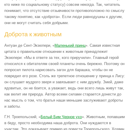
кто ниже по социальному статусу) совсем некогда. Так, читатель
понимает, что отсутствие отзывчивости противоположно по смыслу
такому понятию, как «доброта». Если люди равнодушны к другим,
они не могут считать себя добрыми.
Доброта к животным
Антуан де Сент-Экзюпери, «
Маленький принц
». Самая известная
цитата о правильном отношении к животным принадлежит
Экзюпери: «Мы в ответе за тех, кого приручили». Главный герой
относился к обитателям своей планеты очень бережно. Поэтому он
попросил пилота нарисовать загон для барашка, чтобы он не
повредил его розе. Столь же трепетное отношение у принца к Лису:
он слушает мудрого зверя и завязывает с ним дружбу. Змей, даже
ядовитых, он не боится, а уважает, ведь они всего лишь живут так,
как велит им природа. Автор всеми силами старается донести до
нас мысль о том, что братья наши меньшие заслуживают доброты
и заботы.
Г.Н. Троепольский, «
Белый Бим Черное ухо
». Животным, попавшим
в беду, просто необходима наша доброта. Они нуждаются в
участии. Это доказывает пример из повести Троепольского. Хозяин