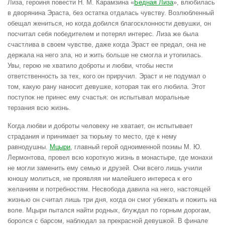
Лиза, героиня повести Н. М. Карамзина «
Бедная Лиза
», влюбилась
в дворянина Эраста, без остатка отдалась чувству. Возлюбленный
обещал жениться, но когда добился благосклонности девушки, он
посчитал себя победителем и потерял интерес. Лиза же была
счастлива в своем чувстве, даже когда Эраст ее предал, она не
держала на него зла, но и жить больше не смогла и утопилась.
Увы, герою не хватило доброты и любви, чтобы нести
ответственность за тех, кого он приручил. Эраст и не подумал о
том, какую рану наносит девушке, которая так его любила. Этот
поступок не принес ему счастья: он испытывал моральные
терзания всю жизнь.
Когда любви и доброты человеку не хватает, он испытывает
страдания и принимает за тюрьму то место, где к нему
равнодушны.
Мцыри
, главный герой одноименной поэмы М. Ю.
Лермонтова, провел всю короткую жизнь в монастыре, где монахи
не могли заменить ему семью и друзей. Они всего лишь учили
юношу молиться, не проявляя ни малейшего интереса к его
желаниям и потребностям. Несвобода давила на него, настоящей
жизнью он считал лишь три дня, когда он смог убежать и пожить на
воле. Мцыри пытался найти родных, блуждал по горным дорогам,
боролся с барсом, наблюдал за прекрасной девушкой. В финале