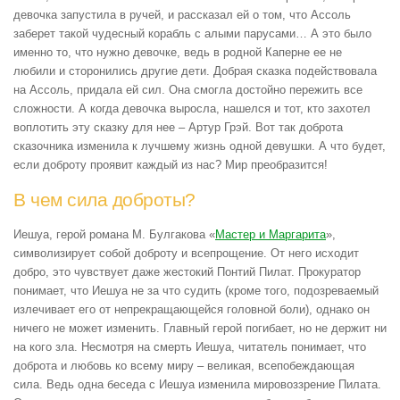
девочка запустила в ручей, и рассказал ей о том, что Ассоль
заберет такой чудесный корабль с алыми парусами… А это было
именно то, что нужно девочке, ведь в родной Каперне ее не
любили и сторонились другие дети. Добрая сказка подействовала
на Ассоль, придала ей сил. Она смогла достойно пережить все
сложности. А когда девочка выросла, нашелся и тот, кто захотел
воплотить эту сказку для нее – Артур Грэй. Вот так доброта
сказочника изменила к лучшему жизнь одной девушки. А что будет,
если доброту проявит каждый из нас? Мир преобразится!
В чем сила доброты?
Иешуа, герой романа М. Булгакова «
Мастер и Маргарита
»,
символизирует собой доброту и всепрощение. От него исходит
добро, это чувствует даже жестокий Понтий Пилат. Прокуратор
понимает, что Иешуа не за что судить (кроме того, подозреваемый
излечивает его от непрекращающейся головной боли), однако он
ничего не может изменить. Главный герой погибает, но не держит ни
на кого зла. Несмотря на смерть Иешуа, читатель понимает, что
доброта и любовь ко всему миру – великая, всепобеждающая
сила. Ведь одна беседа с Иешуа изменила мировоззрение Пилата.