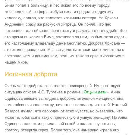
Бима попал в больницу, и пес искал его по всему городу.
Бессердечный шофер автобуса взял и продал его другому
человеку, солгав, что является хозяином сеттера. Но Хрисан
Андреевич сразу же раскусил хитреца. Он понял, что пес
потерялся, дал объявление в газету и разузнал о его судьбе. Все
это время он кормил Бима, ухаживал за ним, но был готов отдать
его настоящему владельцу даже бесплатно. Доброта Хрисана —
это эталон поведения. Мы все должны относиться к животным с
состраданием и пониманием, ведь им тяжело ориентироваться в
нашем мире.
Истинная доброта
Очень часто доброта оказывается неискренней. Именно такую
ситуацию описал И.С. Тургенев в романе «
Отцы и дети
». Анна
Одинцова внешне выглядела доброжелательной женщиной: она
сама обеспечивала сестру, ничего не жалела для гостей. Евгений
Базаров думал, что свободен от всех чувств, но оказалось, что
может влюбиться в такую прелестную и умную женщину. Но Анна
Одинцова слишком ценила свой покой и налаженную жизнь,
поэтому отвергла героя. Более того, она намерено играла его