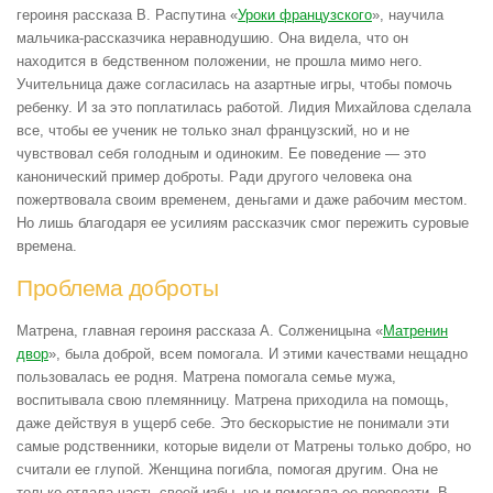
героиня рассказа В. Распутина «
Уроки французского
», научила
мальчика-рассказчика неравнодушию. Она видела, что он
находится в бедственном положении, не прошла мимо него.
Учительница даже согласилась на азартные игры, чтобы помочь
ребенку. И за это поплатилась работой. Лидия Михайлова сделала
все, чтобы ее ученик не только знал французский, но и не
чувствовал себя голодным и одиноким. Ее поведение — это
канонический пример доброты. Ради другого человека она
пожертвовала своим временем, деньгами и даже рабочим местом.
Но лишь благодаря ее усилиям рассказчик смог пережить суровые
времена.
Проблема доброты
Матрена, главная героиня рассказа А. Солженицына «
Матренин
двор
», была доброй, всем помогала. И этими качествами нещадно
пользовалась ее родня. Матрена помогала семье мужа,
воспитывала свою племянницу. Матрена приходила на помощь,
даже действуя в ущерб себе. Это бескорыстие не понимали эти
самые родственники, которые видели от Матрены только добро, но
считали ее глупой. Женщина погибла, помогая другим. Она не
только отдала часть своей избы, но и помогала ее перевезти. В