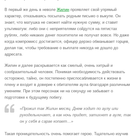
В первый же день в неволе
Жилин
проявляет свой упрямый
характер, отказываясь посылать родным письмо о выкупе. Он
знает, что матушка не сможет найти нужную сумму, и ставит
ультиматум: либо они с неприятелями сойдутся на пятистах
рублях, либо никаких денег похитители не получат вовсе. Но даже
когда компромисс достигается, офицер дерзко обманывает горцев,
делая так, чтобы требование о выплате никогда не дошло до
адресата.
Жилин и далее раскрывается как смелый, очень хитрый и
сообразительный человек. Понимая необходимость действовать
осторожно, тайно, он постепенно приспосабливается к жизни в
плену и входит в доверие к обитателям аула благодаря различным
умениям. При этом персонаж ни на секунду не забывает о
подготовке к будущему побегу.
«Прожил так Жилин месяц. Днем ходит по аулу или
рукодельничает, а как ночь придет, затихнет в ауле, так
он у себя в сарае копает…»
Такая проницательность очень помогает герою. Тщательно изучив