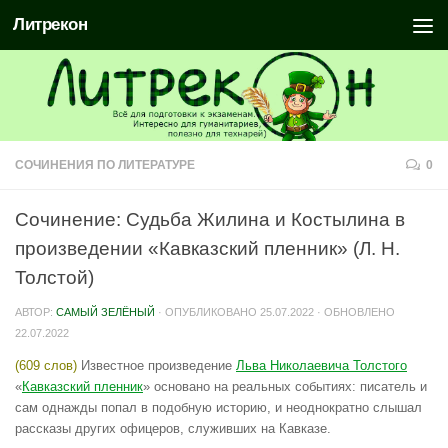
Литрекон
СОЧИНЕНИЯ ПО ЛИТЕРАТУРЕ
0
Сочинение: Судьба Жилина и Костылина в
произведении «Кавказский пленник» (Л. Н.
Толстой)
АВТОР:
САМЫЙ ЗЕЛЁНЫЙ
· ОПУБЛИКОВАНО
25.07.2022
· ОБНОВЛЕНО
22.07.2022
(609 слов)
Известное произведение
Льва Николаевича Толстого
«
Кавказский пленник
» основано на реальных событиях: писатель и
сам однажды попал в подобную историю, и неоднократно слышал
рассказы других офицеров, служивших на Кавказе.