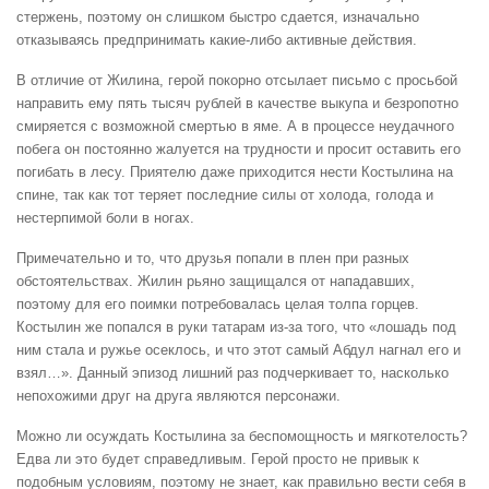
стержень, поэтому он слишком быстро сдается, изначально
отказываясь предпринимать какие-либо активные действия.
В отличие от Жилина, герой покорно отсылает письмо с просьбой
направить ему пять тысяч рублей в качестве выкупа и безропотно
смиряется с возможной смертью в яме. А в процессе неудачного
побега он постоянно жалуется на трудности и просит оставить его
погибать в лесу. Приятелю даже приходится нести Костылина на
спине, так как тот теряет последние силы от холода, голода и
нестерпимой боли в ногах.
Примечательно и то, что друзья попали в плен при разных
обстоятельствах. Жилин рьяно защищался от нападавших,
поэтому для его поимки потребовалась целая толпа горцев.
Костылин же попался в руки татарам из-за того, что «лошадь под
ним стала и ружье осеклось, и что этот самый Абдул нагнал его и
взял…». Данный эпизод лишний раз подчеркивает то, насколько
непохожими друг на друга являются персонажи.
Можно ли осуждать Костылина за беспомощность и мягкотелость?
Едва ли это будет справедливым. Герой просто не привык к
подобным условиям, поэтому не знает, как правильно вести себя в