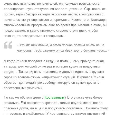
окрестности и нравы неприятелей, он получает возможность
спланировать пути отступления более тщательно. Скрываясь от
погони, герой быстро находит укромные места, в которых они с
приятелем могут спрятаться и переждать. Кроме того, благодаря
многочисленным прогулкам еще во время пребывания в ауле, он
представляет, в какую примерно сторону стоит идти, чтобы
наконец-то возвратиться к товарищам.
«Видит: так точно, в этой долине должна быть наша
крепость. Туда, промеж этих двух гор, и бежать надо…»
А когда Жилин попадает в беду, на помощь ему приходит юная
татарка, для которой он не раз мастерил кукол из подручных
средств. Таким образом, смекалка и дальновидность выручают
героя из всевозможных неприятных ситуаций. В финале Жилин
обретает долгожданную свободу, которую он сумел достичь
собственными усилиями.
Но как же обстоит дело с
Костылиным
? Его участь чуть более
печальна. Его привозят в крепость только спустя месяц после
спасения друга, да еще и в полуживом состоянии. Причиной тому
— трусость и слабоволие. У Костылина отсутствует внутренний