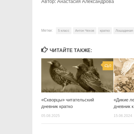
Автор: Анастасия Александрова
Метки:
5 класс
Антон Чехов
кратко
Лошадиная
ЧИТАЙТЕ ТАКЖЕ:
0
«Скворцы» читательский
«Дикие л
дневник кратко
дневник к
05.08.2025
15.06.2024