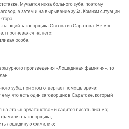
тставке. Мучается из-за больного зуба, поэтому
аговор, а затем и на вырывание зуба. Комизм ситуации
октора;
 знающий заговорщика Овсова из Саратова. Не мог
ал прогневался на него;
тливая особа.
тературного произведения «Лошадиная фамилия», то
лан:
ного зуба, при этом отвергает помощь врача;
ему, что есть один заговорщик в Саратове, который
 на это «шарлатанство» и садится писать письмо;
л фамилию заговорщика;
нить лошадиную фамилию;