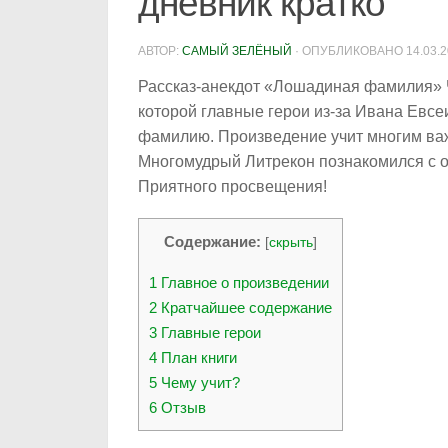
дневник кратко
АВТОР:
САМЫЙ ЗЕЛЁНЫЙ
· ОПУБЛИКОВАНО
14.03.
Рассказ-анекдот «Лошадиная фамилия» Ч
которой главные герои из-за Ивана Евс
фамилию. Произведение учит многим ва
Многомудрый Литрекон познакомился с о
Приятного просвещения!
Содержание:
[
скрыть
]
1
Главное о произведении
2
Кратчайшее содержание
3
Главные герои
4
План книги
5
Чему учит?
6
Отзыв