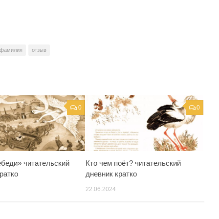
 фамилия
отзыв
0
0
ебеди» читательский
Кто чем поёт? читательский
ратко
дневник кратко
22.06.2024