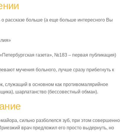
ении
 о рассказе больше (а еще больше интересного Вы
илия»
, «Петербургская газета», №183 – первая публикация)
евают мучения больного, лучше сразу прибегнуть к
ок, служащий в основном как противомалярийное
ещика), шарлатанство (бессовестный обман).
ание
-майора, сильно разболелся зуб, при этом совершенно
 Приезжий врач предложил его просто выдернуть, но