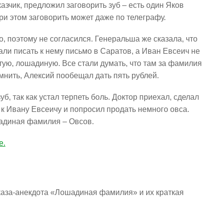
казчик, предложил заговорить зуб – есть один Яков
и этом заговорить может даже по телеграфу.
о, поэтому не согласился. Генеральша же сказала, что
али писать к нему письмо в Саратов, а Иван Евсеич не
ю, лошадиную. Все стали думать, что там за фамилия
омнить, Алексий пообещал дать пять рублей.
б, так как устал терпеть боль. Доктор приехал, сделал
 к Ивану Евсеичу и попросил продать немного овса.
ошадиная фамилия – Овсов.
е.
аза-анекдота «Лошадиная фамилия» и их краткая