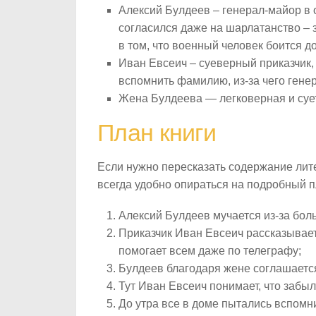
Алексий Булдеев – генерал-майор в о
согласился даже на шарлатанство – з
в том, что военный человек боится д
Иван Евсеич – суеверный приказчик,
вспомнить фамилию, из-за чего генер
Жена Булдеева — легковерная и суе
План книги
Если нужно пересказать содержание ли
всегда удобно опираться на подробный п
Алексий Булдеев мучается из-за боль
Приказчик Иван Евсеич рассказывает 
помогает всем даже по телеграфу;
Булдеев благодаря жене соглашается
Тут Иван Евсеич понимает, что забы
До утра все в доме пытались вспом