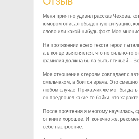
Отзыв
Меня приятно удивил рассказ Чехова, кот
юмором описал обыденную ситуацию, ког
слово или какой-нибудь факт. Мое мнени
На протяжении всего текста герои пыта
а в конце выясняется, что не сильно-то 
фамилия должна была быть птичьей – В
Мое отношение к героям совпадает с авт
смельчаком, а боится врача. Это смешно 
любом случае. Приказчик же мог бы дать
он предпочел какие-то байки, что характ
После прочтения я многому научилась, с
от книги хорошее. И, конечно же, реко
себе настроение.