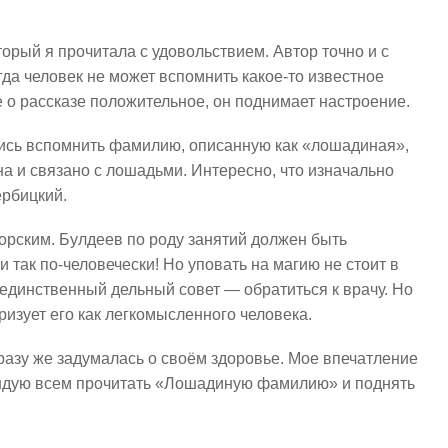
орый я прочитала с удовольствием. Автор точно и с
да человек не может вспомнить какое-то известное
е о рассказе положительное, он поднимает настроение.
лись вспомнить фамилию, описанную как «лошадиная»,
она и связано с лошадьми. Интересно, что изначально
ербицкий.
орским. Булдеев по роду занятий должен быть
и так по-человечески! Но уповать на магию не стоит в
 единственный дельный совет — обратиться к врачу. Но
еризует его как легкомысленного человека.
разу же задумалась о своём здоровье. Мое впечатление
мендую всем прочитать «Лошадиную фамилию» и поднять