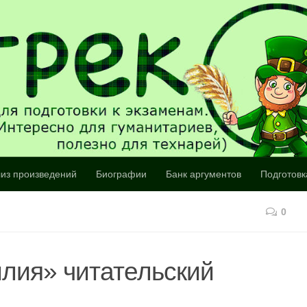
из произведений
Биографии
Банк аргументов
Подготовк
0
лия» читательский