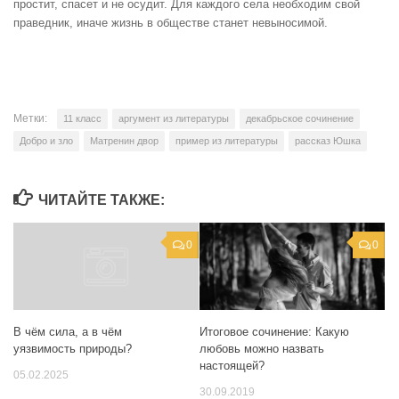
простит, спасет и не осудит. Для каждого села необходим свой
праведник, иначе жизнь в обществе станет невыносимой.
Метки:
11 класс
аргумент из литературы
декабрьское сочинение
Добро и зло
Матренин двор
пример из литературы
рассказ Юшка
ЧИТАЙТЕ ТАКЖЕ:
0
0
В чём сила, а в чём
Итоговое сочинение: Какую
уязвимость природы?
любовь можно назвать
настоящей?
05.02.2025
30.09.2019