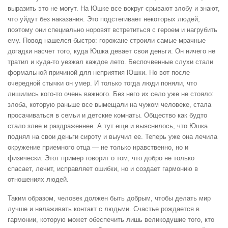
выразить это не могут. На Юшке все вокруг срывают злобу и знают,
что уйдут без наказания. Это подстегивает некоторых людей,
поэтому они специально норовят встретиться с героем и нагрубить
ему. Повод нашелся быстро: горожане строили самые мрачные
догадки насчет того, куда Юшка девает свои деньги. Он ничего не
тратил и куда-то уезжал каждое лето. Беспочвенные слухи стали
формальной причиной для неприятия Юшки. Но вот после
очередной стычки он умер. И только тогда люди поняли, что
лишились кого-то очень важного. Без него их село уже не стояло:
злоба, которую раньше все вымещали на чужом человеке, стала
просачиваться в семьи и детские комнаты. Общество как будто
стало злее и раздраженнее. А тут еще и выяснилось, что Юшка
поднял на свои деньги сироту и выучил ее. Теперь уже она лечила
окружение приемного отца — не только нравственно, но и
физически. Этот пример говорит о том, что добро не только
спасает, лечит, исправляет ошибки, но и создает гармонию в
отношениях людей.
Таким образом, человек должен быть добрым, чтобы делать мир
лучше и налаживать контакт с людьми. Счастье рождается в
гармонии, которую может обеспечить лишь великодушие того, кто