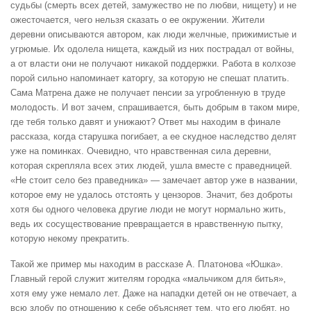
судьбы (смерть всех детей, замужество не по любви, нищету) и не
ожесточается, чего нельзя сказать о ее окружении. Жители
деревни описываются автором, как люди желчные, прижимистые и
угрюмые. Их одолела нищета, каждый из них пострадал от войны,
а от власти они не получают никакой поддержки. Работа в колхозе
порой сильно напоминает каторгу, за которую не спешат платить.
Сама Матрена даже не получает пенсии за угробленную в труде
молодость. И вот зачем, спрашивается, быть добрым в таком мире,
где тебя только давят и унижают? Ответ мы находим в финале
рассказа, когда старушка погибает, а ее скудное наследство делят
уже на поминках. Очевидно, что нравственная сила деревни,
которая скрепляла всех этих людей, ушла вместе с праведницей.
«Не стоит село без праведника» — замечает автор уже в названии,
которое ему не удалось отстоять у цензоров. Значит, без доброты
хотя бы одного человека другие люди не могут нормально жить,
ведь их сосуществование превращается в нравственную пытку,
которую некому прекратить.
Такой же пример мы находим в рассказе А. Платонова «Юшка».
Главный герой служит жителям городка «мальчиком для битья»,
хотя ему уже немало лет. Даже на нападки детей он не отвечает, а
всю злобу по отношению к себе объясняет тем, что его любят, но