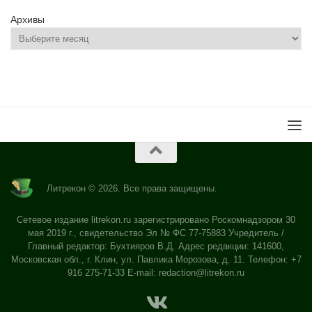
Архивы
Литрекон © 2026. Все права защищены.
Сетевое издание litrekon.ru зарегистрировано Роскомнадзором 30
мая 2019 г., свидетельство Эл № ФС 77-75883 Учредитель /
Главный редактор: Бухтияров В.Д. Адрес редакции: 141600,
Московская обл., г. Клин, ул. Павлика Морозова, д. 11. Телефон: +7
916 275-71-33 E-mail:
redaction@litrekon.ru