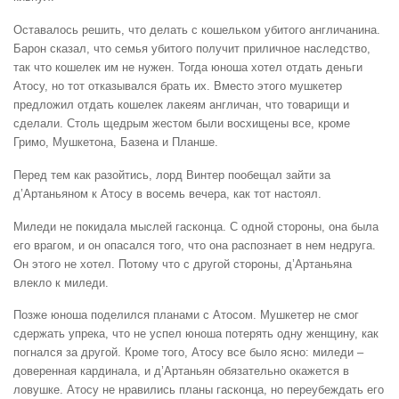
Оставалось решить, что делать с кошельком убитого англичанина.
Барон сказал, что семья убитого получит приличное наследство,
так что кошелек им не нужен. Тогда юноша хотел отдать деньги
Атосу, но тот отказывался брать их. Вместо этого мушкетер
предложил отдать кошелек лакеям англичан, что товарищи и
сделали. Столь щедрым жестом были восхищены все, кроме
Гримо, Мушкетона, Базена и Планше.
Перед тем как разойтись, лорд Винтер пообещал зайти за
д’Артаньяном к Атосу в восемь вечера, как тот настоял.
Миледи не покидала мыслей гасконца. С одной стороны, она была
его врагом, и он опасался того, что она распознает в нем недруга.
Он этого не хотел. Потому что с другой стороны, д’Артаньяна
влекло к миледи.
Позже юноша поделился планами с Атосом. Мушкетер не смог
сдержать упрека, что не успел юноша потерять одну женщину, как
погнался за другой. Кроме того, Атосу все было ясно: миледи –
доверенная кардинала, и д’Артаньян обязательно окажется в
ловушке. Атосу не нравились планы гасконца, но переубеждать его