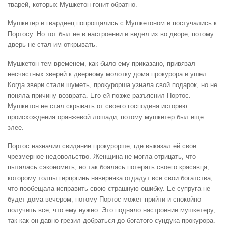
тварей, которых Мушкетон гонит обратно.
Мушкетер и гвардеец попрощались с Мушкетоном и постучались к
Портосу. Но тот был не в настроении и видел их во дворе, потому
дверь не стал им открывать.
Мушкетон тем временем, как было ему приказано, привязал
несчастных зверей к дверному молотку дома прокурора и ушел.
Когда звери стали шуметь, прокурорша узнала свой подарок, но не
поняла причину возврата. Его ей позже разъяснил Портос.
Мушкетон не стал скрывать от своего господина историю
происхождения оранжевой лошади, потому мушкетер был еще
злее.
Портос назначил свидание прокурорше, где выказал ей свое
чрезмерное недовольство. Женщина не могла отрицать, что
пыталась сэкономить, но так боялась потерять своего красавца,
которому толпы герцогинь наверняка отдадут все свои богатства,
что пообещала исправить свою страшную ошибку. Ее супруга не
будет дома вечером, потому Портос может прийти и спокойно
получить все, что ему нужно. Это подняло настроение мушкетеру,
так как он давно грезил добраться до богатого сундука прокурора.