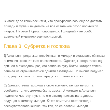
В итоге дело кончилось тем, что прокурорша пообещала достать
лошадь и мула и выделить на все остальное около восьмисот
ливров. На этом Портос попрощался. Голодный и не особо
довольный мушкетер вернулся домой.
Глава 3. Субретка и госпожа
Д’Артаньян продолжал влюбляться в миледи и оказывать ей знаки
внимания, рассчитывая на взаимность. Однажды, когда гасконец
пришел в очередной раз, его взяла за руку Кэтти, которая теперь
решила не ограничиваться одними взглядами. Но юноша подумал,
что девушка хочет что-то передать от своей госпожи.
Субретка отвела гасконца в свою комнату, так как не могла
сообщить то, что должна была, здесь. В комнате д’Артаньян
подметил чистоту и уют, но его взгляд приковывала дверь,
ведущая в комнату миледи. Кэтти заметила этот взгляд и
посочувствовала юноше, так как, по ее словам, миледи