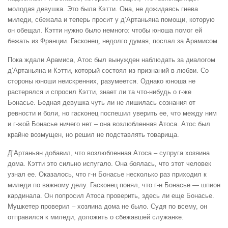
молодая девушка. Это была Кэтти. Она, не дожидаясь гнева
миледи, сбежала и теперь просит у д’Артаньяна помощи, которую
он обещал. Кэтти нужно было немного: чтобы юноша помог ей
бежать из Франции. Гасконец, недолго думая, послал за Арамисом.
Пока ждали Арамиса, Атос был вынужден наблюдать за диалогом
д’Артаньяна и Кэтти, который состоял из признаний в любви. Со
стороны юноши неискренних, разумеется. Однако юноша не
растерялся и спросил Кэтти, знает ли та что-нибудь о г-же
Бонасье. Бедная девушка чуть ли не лишилась сознания от
ревности и боли, но гасконец поспешил уверить ее, что между ним
и г-жой Бонасье ничего нет – она возлюбленная Атоса. Атос был
крайне возмущен, но решил не подставлять товарища.
Д’Артаньян добавил, что возлюбленная Атоса – супруга хозяина
дома. Кэтти это сильно испугало. Она боялась, что этот человек
узнал ее. Оказалось, что г-н Бонасье несколько раз приходил к
миледи по важному делу. Гасконец понял, что г-н Бонасье — шпион
кардинала. Он попросил Атоса проверить, здесь ли еще Бонасье.
Мушкетер проверил – хозяина дома не было. Судя по всему, он
отправился к миледи, доложить о сбежавшей служанке.