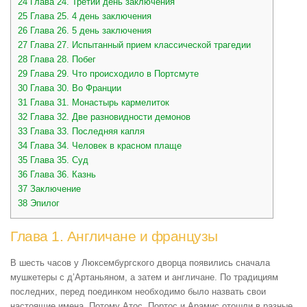
24
Глава 24. Третий день заключения
25
Глава 25. 4 день заключения
26
Глава 26. 5 день заключения
27
Глава 27. Испытанный прием классической трагедии
28
Глава 28. Побег
29
Глава 29. Что происходило в Портсмуте
30
Глава 30. Во Франции
31
Глава 31. Монастырь кармелиток
32
Глава 32. Две разновидности демонов
33
Глава 33. Последняя капля
34
Глава 34. Человек в красном плаще
35
Глава 35. Суд
36
Глава 36. Казнь
37
Заключение
38
Эпилог
Глава 1. Англичане и французы
В шесть часов у Люксембургского дворца появились сначала
мушкетеры с д’Артаньяном, а затем и англичане. По традициям
последних, перед поединком необходимо было назвать свои
настоящие имена. Потому Атос, Портос и Арамис отошли в разные