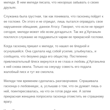
миледи. В нем миледи писала, что нехорошо забывать о своих
друзьях.
Служанка была грустная, так как понимала, что гасконец пойдет к
ее госпоже. Он этого и не отрицал, лишь пытался оправдать свое
нарушенное обещание, данное Атосу. Говорил, что если не придет
сегодня, миледи может обо всем догадаться. Так же д’Артаньян
поклялся служанке не поддаваться чарам ее прекрасной госпожи.
Когда гасконец пришел к миледи, то нашел ее бледной и
осунувшейся. Она сделала над собой усилие, улыбнулась, и
сообщила, что безумно рада его обществу. Постепенно
привлекательный блеск вернулся в ее глаза и любовь д’Артаньяна
к ней снова ожила. Только на секунду совесть его подала
жалобный писк и тут же смолкла.
Миледи тем временем сделалась разговорчивее. Спрашивала
гасконца о любовницах, а, услышав о том, что он думает лишь о
ней, поинтересовалась, на что он готов ради нее. А затем
прекрасная женщина попросила гасконца отомстить ее страшному
врагу.