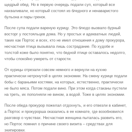
щедрый обед. Но в первую очередь подали суп, который все
нахваливали, но который состоял из бледного и ненаваристого
бульона и пары гренок.
После супа подали вареную курицу. Это блюдо вызвало бурный
восторг у постояльцев дома. Но у простых и адекватных людей,
таких как Портос и всех, кто не имел отношения к дому прокурора,
несчастная птица вызывала лишь сострадание. По худобе и
толстой коже было понятно, что бедной птице оставалось недолго,
чтобы спокойно умереть от старости.
От курицы отрезали совсем немного и вернули на кухню
практически нетронутой в целях экономии. На смену курице подали
бобы с бараньими костями, на которых, естественно, практически
не было мяса. Потом подали вино. При этом когда стаканы пустели
на треть, их пополняли не вином, а водой. Тоже в целях экономии.
После обеда прокурор пожелал отдохнуть, и его отвезли в кабинет,
а Портос и прокурорша оказались в ее комнате, где возобновился
разговор о чувствах. Несчастная женщина пыталась развить его,
но Портос помнил о причине своего визита – средствах для
экипировки.