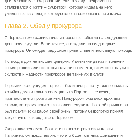
дни. Юноша был очарован миледи, а уходя, непременно
сталкивался с Кэтти – субреткой, которая кидала на него
умиленные взгляды, и которую юноша совершенно не замечал.
Глава 2. Обед у прокурора
У Портоса тоже развивались интересные события на следующий
день после дуэли. Если точнее, его ждали на обед в доме
прокурора. Он ожидал радушное приветствие и посильную помощь.
Но вход в дом не внушал доверия. Маленькие двери и вонючий
коридор навевали некоторые мысли о том, что, возможно, слухи о
скупости и жадности прокуроров не такие уж и слухи.
Первыми, кого увидел Портос – были писцы, но тут же появилась
хозяйка дома и громко сообщив, что Портос — ее кузен,
пригласила его пройти за ней. Прокурором оказался дряхлый
старик, которому ноги отказывались служить. По этой причине он
был практически рабом своей жены, потому безропотно принял
такую чушь, как родство с Портосом.
Скоро начался обед. Портос и на него строил свои планы.
Например, он представлял, что это будет сытный, домашний и