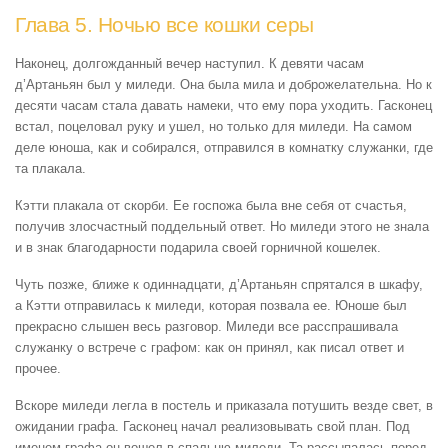
Глава 5. Ночью все кошки серы
Наконец, долгожданный вечер наступил. К девяти часам
д’Артаньян был у миледи. Она была мила и доброжелательна. Но к
десяти часам стала давать намеки, что ему пора уходить. Гасконец
встал, поцеловал руку и ушел, но только для миледи. На самом
деле юноша, как и собирался, отправился в комнатку служанки, где
та плакала.
Кэтти плакала от скорби. Ее госпожа была вне себя от счастья,
получив злосчастный поддельный ответ. Но миледи этого не знала
и в знак благодарности подарила своей горничной кошелек.
Чуть позже, ближе к одиннадцати, д’Артаньян спрятался в шкафу,
а Кэтти отправилась к миледи, которая позвала ее. Юноше был
прекрасно слышен весь разговор. Миледи все расспрашивала
служанку о встрече с графом: как он принял, как писал ответ и
прочее.
Вскоре миледи легла в постель и приказала потушить везде свет, в
ожидании графа. Гасконец начал реализовывать свой план. Под
именем графа он вошел в спальню миледи. Та рассыпалась перед