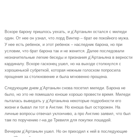
Вскоре барону пришлось уехать, и д’Артаньян остался с миледи
один. От нее он узнал, что лорд Винтер – брат ее покойного мужа.
У нее есть ребенок, и этот ребенок – наследник барона, но при
условии, что брат барона так и не женится. Далее последовали
незначительные легкие беседы и признания д’Артаньяна в верности
кардиналу. Вскоре гасконец ушел, но на выходе столкнулся с
хорошенькой субреткой, которая нежным голоском попросила
прощения за столкновение и была мгновенно прощена.
Следующим днем д’Артаньян снова посетил миледи. Барона не
было, но это не помешало юноше хорошо провести время. Миледи
пыталась выведать у д’Артаньяна некоторые подробности его
жизни и бывал ли тот в Англии. Но юноша был осторожен. На
личные вопросы отвечал уклончиво, а про Англию заявил, что был
там по поручению г-на де Тревиля для покупки лошадей.
Вечером д’Артаньян ушел. Но он приходил к ней в последующие