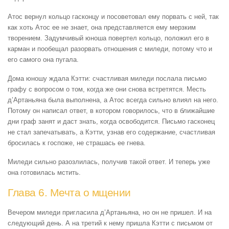
Атос вернул кольцо гасконцу и посоветовал ему порвать с ней, так
как хоть Атос ее не знает, она представляется ему мерзким
творением. Задумчивый юноша повертел кольцо, положил его в
карман и пообещал разорвать отношения с миледи, потому что и
его самого она пугала.
Дома юношу ждала Кэтти: счастливая миледи послала письмо
графу с вопросом о том, когда же они снова встретятся. Месть
д’Артаньяна была выполнена, а Атос всегда сильно влиял на него.
Потому он написал ответ, в котором говорилось, что в ближайшие
дни граф занят и даст знать, когда освободится. Письмо гасконец
не стал запечатывать, а Кэтти, узнав его содержание, счастливая
бросилась к госпоже, не страшась ее гнева.
Миледи сильно разозлилась, получив такой ответ. И теперь уже
она готовилась мстить.
Глава 6. Мечта о мщении
Вечером миледи пригласила д’Артаньяна, но он не пришел. И на
следующий день. А на третий к нему пришла Кэтти с письмом от