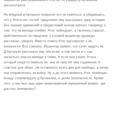
расхохотался.
Но бледный д’Артаньян попросил его не смеяться, а убедившись,
что у Атоса нет гостей, предложил ему выслушать одну историю.
Без лишних церемоний и предисловий юноша шепнул товарищу о
том, что на миледи клеймо. Атос побледнел, а гасконец спросил,
действительно ли герцогиня, о которой мушкетер однажды
рассказал, умерла. Вместо ответа Атос расспросил о ее
внешности. Все совпало. Мушкетер заявил, что хочет видеть ее.
Д’Артаньян рассказал ему обо всем, в том числе и о том,
насколько опасна миледи в гневе. А если она узнает Атоса,
который когда-то повесил ее, она не простит ему содеянное. К
счастью для обоих, им оставалось всего два дня свободы, а затем
они отправлялись на войну. Ну а до этого момента Атос пообещал
всюду сопровождать д’Артаньяна, в целях безопасности. Кроме
того, у них был еще один немаловажный нерешенный вопрос: где
достать экипировку?