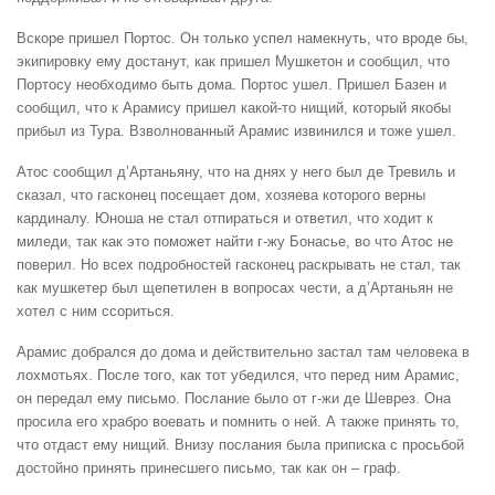
Вскоре пришел Портос. Он только успел намекнуть, что вроде бы,
экипировку ему достанут, как пришел Мушкетон и сообщил, что
Портосу необходимо быть дома. Портос ушел. Пришел Базен и
сообщил, что к Арамису пришел какой-то нищий, который якобы
прибыл из Тура. Взволнованный Арамис извинился и тоже ушел.
Атос сообщил д’Артаньяну, что на днях у него был де Тревиль и
сказал, что гасконец посещает дом, хозяева которого верны
кардиналу. Юноша не стал отпираться и ответил, что ходит к
миледи, так как это поможет найти г-жу Бонасье, во что Атос не
поверил. Но всех подробностей гасконец раскрывать не стал, так
как мушкетер был щепетилен в вопросах чести, а д’Артаньян не
хотел с ним ссориться.
Арамис добрался до дома и действительно застал там человека в
лохмотьях. После того, как тот убедился, что перед ним Арамис,
он передал ему письмо. Послание было от г-жи де Шеврез. Она
просила его храбро воевать и помнить о ней. А также принять то,
что отдаст ему нищий. Внизу послания была приписка с просьбой
достойно принять принесшего письмо, так как он – граф.