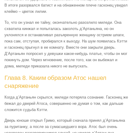
В итоге разорвался батист и на обнаженном плече гасконец увидел
клеймо – цветок лилии.
То, что он узнал ее тайну, окончательно разозлило миледи. Она
схватила кинжал и попыталась заколоть д’Артаньяна, но он
уклонялся и останавливал разъяренную женщину острием шпаги,
пока сам, отступая, пробирался к выходу. На шум появилась Кэтти
и гасконец прыгнул в ее комнату. Вместе они закрыли дверь.
Д’Артаньян попросил у девушки какое-нибудь платье, чтобы он мог
покинуть дом. Через мгновение, после того, как он выбежал и
дома, миледи приказала никого не выпускать.
Глава 8. Каким образом Атос нашел
снаряжение
Когда д’Артаньян скрылся, миледи потеряла сознание. Гасконец же
бежал до дверей Атоса, совершенно не думая о том, как дальше
сложится судьба Кэтти.
Дверь юноше открыл Гримо, который сначала принял д’Артаньяна
за пуританку, а после за сумасшедшего вора. Атос был очень
недоволен разговорившимся слугой, но увидев д’Артаньяна,