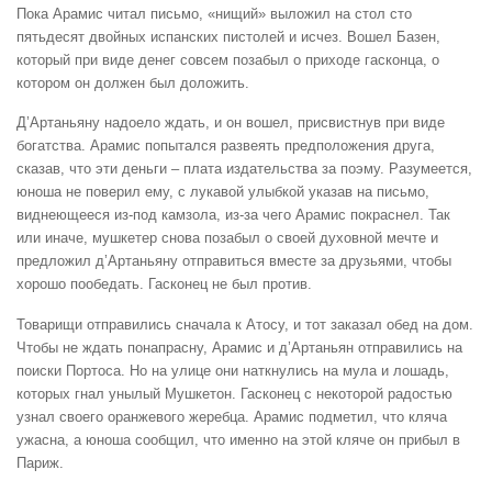
Пока Арамис читал письмо, «нищий» выложил на стол сто
пятьдесят двойных испанских пистолей и исчез. Вошел Базен,
который при виде денег совсем позабыл о приходе гасконца, о
котором он должен был доложить.
Д’Артаньяну надоело ждать, и он вошел, присвистнув при виде
богатства. Арамис попытался развеять предположения друга,
сказав, что эти деньги – плата издательства за поэму. Разумеется,
юноша не поверил ему, с лукавой улыбкой указав на письмо,
виднеющееся из-под камзола, из-за чего Арамис покраснел. Так
или иначе, мушкетер снова позабыл о своей духовной мечте и
предложил д’Артаньяну отправиться вместе за друзьями, чтобы
хорошо пообедать. Гасконец не был против.
Товарищи отправились сначала к Атосу, и тот заказал обед на дом.
Чтобы не ждать понапрасну, Арамис и д’Артаньян отправились на
поиски Портоса. Но на улице они наткнулись на мула и лошадь,
которых гнал унылый Мушкетон. Гасконец с некоторой радостью
узнал своего оранжевого жеребца. Арамис подметил, что кляча
ужасна, а юноша сообщил, что именно на этой кляче он прибыл в
Париж.