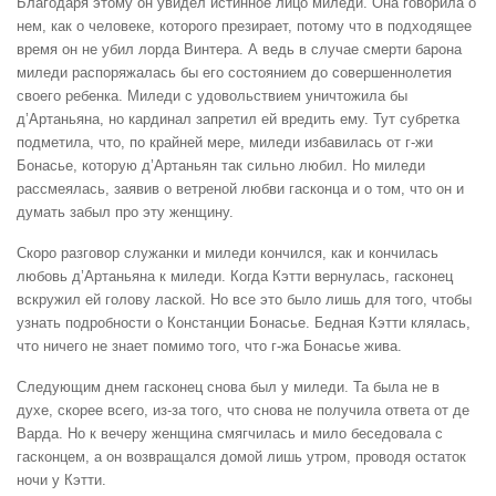
Благодаря этому он увидел истинное лицо миледи. Она говорила о
нем, как о человеке, которого презирает, потому что в подходящее
время он не убил лорда Винтера. А ведь в случае смерти барона
миледи распоряжалась бы его состоянием до совершеннолетия
своего ребенка. Миледи с удовольствием уничтожила бы
д’Артаньяна, но кардинал запретил ей вредить ему. Тут субретка
подметила, что, по крайней мере, миледи избавилась от г-жи
Бонасье, которую д’Артаньян так сильно любил. Но миледи
рассмеялась, заявив о ветреной любви гасконца и о том, что он и
думать забыл про эту женщину.
Скоро разговор служанки и миледи кончился, как и кончилась
любовь д’Артаньяна к миледи. Когда Кэтти вернулась, гасконец
вскружил ей голову лаской. Но все это было лишь для того, чтобы
узнать подробности о Констанции Бонасье. Бедная Кэтти клялась,
что ничего не знает помимо того, что г-жа Бонасье жива.
Следующим днем гасконец снова был у миледи. Та была не в
духе, скорее всего, из-за того, что снова не получила ответа от де
Варда. Но к вечеру женщина смягчилась и мило беседовала с
гасконцем, а он возвращался домой лишь утром, проводя остаток
ночи у Кэтти.