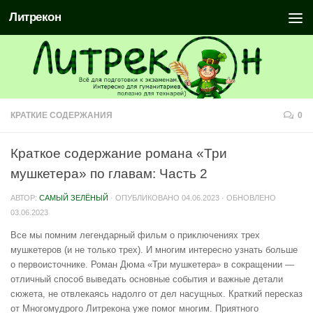
Литрекон
КРАТКИЕ СОДЕРЖАНИЯ
0
Краткое содержание романа «Три
мушкетера» по главам: Часть 2
АВТОР:
САМЫЙ ЗЕЛЁНЫЙ
· ОПУБЛИКОВАНО
04.06.2023
· ОБНОВЛЕНО
03.06.2023
Все мы помним легендарный фильм о приключениях трех
мушкетеров (и не только трех). И многим интересно узнать больше
о первоисточнике. Роман Дюма «Три мушкетера» в сокращении —
отличный способ выведать основные события и важные детали
сюжета, не отвлекаясь надолго от дел насущных. Краткий пересказ
от Многомудрого Литрекона уже помог многим. Приятного