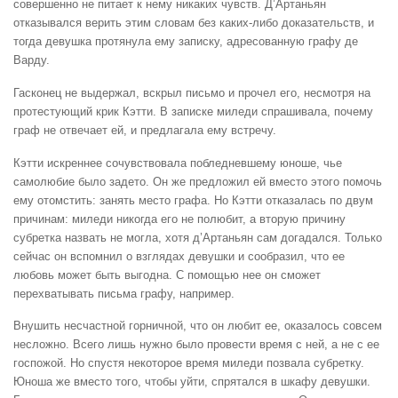
совершенно не питает к нему никаких чувств. Д’Артаньян
отказывался верить этим словам без каких-либо доказательств, и
тогда девушка протянула ему записку, адресованную графу де
Варду.
Гасконец не выдержал, вскрыл письмо и прочел его, несмотря на
протестующий крик Кэтти. В записке миледи спрашивала, почему
граф не отвечает ей, и предлагала ему встречу.
Кэтти искреннее сочувствовала побледневшему юноше, чье
самолюбие было задето. Он же предложил ей вместо этого помочь
ему отомстить: занять место графа. Но Кэтти отказалась по двум
причинам: миледи никогда его не полюбит, а вторую причину
субретка назвать не могла, хотя д’Артаньян сам догадался. Только
сейчас он вспомнил о взглядах девушки и сообразил, что ее
любовь может быть выгодна. С помощью нее он сможет
перехватывать письма графу, например.
Внушить несчастной горничной, что он любит ее, оказалось совсем
несложно. Всего лишь нужно было провести время с ней, а не с ее
госпожой. Но спустя некоторое время миледи позвала субретку.
Юноша же вместо того, чтобы уйти, спрятался в шкафу девушки.