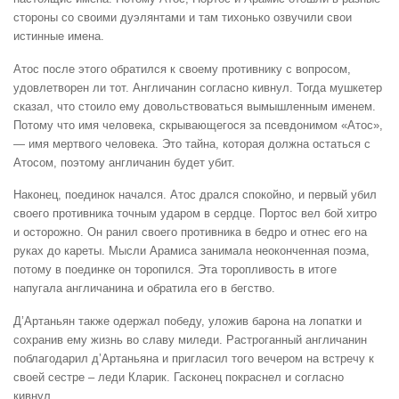
стороны со своими дуэлянтами и там тихонько озвучили свои
истинные имена.
Атос после этого обратился к своему противнику с вопросом,
удовлетворен ли тот. Англичанин согласно кивнул. Тогда мушкетер
сказал, что стоило ему довольствоваться вымышленным именем.
Потому что имя человека, скрывающегося за псевдонимом «Атос»,
— имя мертвого человека. Это тайна, которая должна остаться с
Атосом, поэтому англичанин будет убит.
Наконец, поединок начался. Атос дрался спокойно, и первый убил
своего противника точным ударом в сердце. Портос вел бой хитро
и осторожно. Он ранил своего противника в бедро и отнес его на
руках до кареты. Мысли Арамиса занимала неоконченная поэма,
потому в поединке он торопился. Эта торопливость в итоге
напугала англичанина и обратила его в бегство.
Д’Артаньян также одержал победу, уложив барона на лопатки и
сохранив ему жизнь во славу миледи. Растроганный англичанин
поблагодарил д’Артаньяна и пригласил того вечером на встречу к
своей сестре – леди Кларик. Гасконец покраснел и согласно
кивнул.