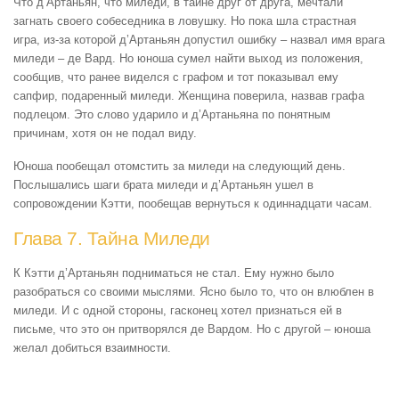
Что д’Артаньян, что миледи, в тайне друг от друга, мечтали
загнать своего собеседника в ловушку. Но пока шла страстная
игра, из-за которой д’Артаньян допустил ошибку – назвал имя врага
миледи – де Вард. Но юноша сумел найти выход из положения,
сообщив, что ранее виделся с графом и тот показывал ему
сапфир, подаренный миледи. Женщина поверила, назвав графа
подлецом. Это слово ударило и д’Артаньяна по понятным
причинам, хотя он не подал виду.
Юноша пообещал отомстить за миледи на следующий день.
Послышались шаги брата миледи и д’Артаньян ушел в
сопровождении Кэтти, пообещав вернуться к одиннадцати часам.
Глава 7. Тайна Миледи
К Кэтти д’Артаньян подниматься не стал. Ему нужно было
разобраться со своими мыслями. Ясно было то, что он влюблен в
миледи. И с одной стороны, гасконец хотел признаться ей в
письме, что это он притворялся де Вардом. Но с другой – юноша
желал добиться взаимности.