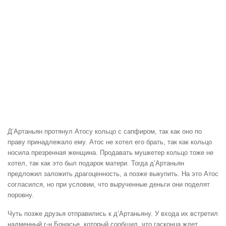
Д’Артаньян протянул Атосу кольцо с сапфиром, так как оно по
праву принадлежало ему. Атос не хотел его брать, так как кольцо
носила презренная женщина. Продавать мушкетер кольцо тоже не
хотел, так как это был подарок матери. Тогда д’Артаньян
предложил заложить драгоценность, а позже выкупить. На это Атос
согласился, но при условии, что вырученные деньги они поделят
поровну.
Чуть позже друзья отправились к д’Артаньяну. У входа их встретил
надменный г-н Бонасье, который сообщил, что гасконца ждет