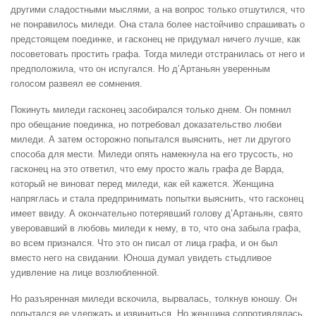
другими сладостными мыслями, а на вопрос только отшутился, что
не понравилось миледи. Она стала более настойчиво спрашивать о
предстоящем поединке, и гасконец не придумал ничего лучше, как
посоветовать простить графа. Тогда миледи отстранилась от него и
предположила, что он испугался. Но д’Артаньян уверенным
голосом развеял ее сомнения.
Покинуть миледи гасконец засобирался только днем. Он помнил
про обещание поединка, но потребовал доказательство любви
миледи. А затем осторожно попытался выяснить, нет ли другого
способа для мести. Миледи опять намекнула на его трусость, но
гасконец на это ответил, что ему просто жаль графа де Варда,
который не виноват перед миледи, как ей кажется. Женщина
напряглась и стала предпринимать попытки выяснить, что гасконец
имеет ввиду. А окончательно потерявший голову д’Артаньян, свято
уверовавший в любовь миледи к нему, в то, что она забыла графа,
во всем признался. Что это он писал от лица графа, и он был
вместо него на свидании. Юноша думал увидеть стыдливое
удивление на лице возлюбленной.
Но разъяренная миледи вскочила, вырвалась, толкнув юношу. Он
попытался ее удержать и извиниться. Но женщина сопротивлялась.