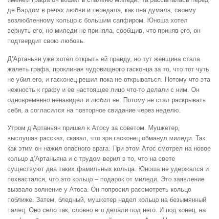
де Вардом в речах любви и передала, как она думала, своему
возлюбленному кольцо с большим сапфиром. Юноша хотел
вернуть его, но миледи не приняла, сообщив, что приняв его, он
подтвердит свою любовь.
Д’Артаньян уже хотел открыть ей правду, но тут женщина стала
жалеть графа, проклиная чудовищного гасконца за то, что тот чуть
не убил его, и гасконец решил пока не открываться. Потому что эта
нежность к графу и ее настоящее лицо что-то делали с ним. Он
одновременно ненавидел и любил ее. Потому не стал раскрывать
себя, а согласился на повторное свидание через неделю.
Утром д’Артаньян пришел к Атосу за советом. Мушкетер,
выслушав рассказ, сказал, что зря гасконец обманул миледи. Так
как этим он нажил опасного врага. При этом Атос смотрел на новое
кольцо д’Артаньяна и с трудом верил в то, что на свете
существуют два таких фамильных кольца. Юноша не удержался и
похвастался, что это кольцо – подарок от миледи. Это заявление
вызвало волнение у Атоса. Он попросил рассмотреть кольцо
поближе. Затем, бледный, мушкетер надел кольцо на безымянный
палец. Оно село так, словно его делали под него. И под конец, на