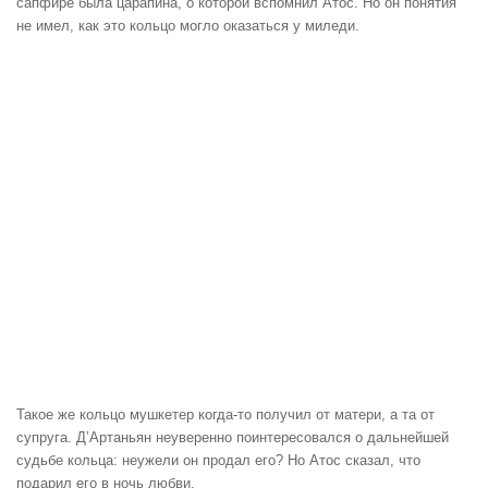
сапфире была царапина, о которой вспомнил Атос. Но он понятия
не имел, как это кольцо могло оказаться у миледи.
Такое же кольцо мушкетер когда-то получил от матери, а та от
супруга. Д’Артаньян неуверенно поинтересовался о дальнейшей
судьбе кольца: неужели он продал его? Но Атос сказал, что
подарил его в ночь любви.