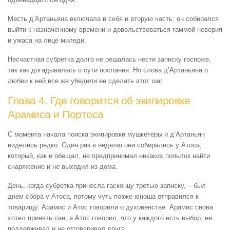
Месть д’Артаньяна включала в себя и вторую часть: он собирался
выйти к назначенному времени и довольствоваться гаммой неверия
и ужаса на лице миледи.
Несчастная субретка долго не решалась нести записку госпоже,
так как догадывалась о сути послания. Но слова д’Артаньяна о
любви к ней все же убедили ее сделать этот шаг.
Глава 4. Где говорится об экипировке
Арамиса и Портоса
С момента начала поиска экипировки мушкетеры и д’Артаньян
виделись редко. Один раз в неделю они собирались у Атоса,
который, как и обещал, не предпринимал никаких попыток найти
снаряжение и не выходил из дома.
День, когда субретка принесла гасконцу третью записку, – был
днем сбора у Атоса, потому чуть позже юноша отправился к
товарищу. Арамис и Атос говорили о духовенстве. Арамис снова
хотел принять сан, а Атос говорил, что у каждого есть выбор, не
поддерживал и не отговаривал друга.