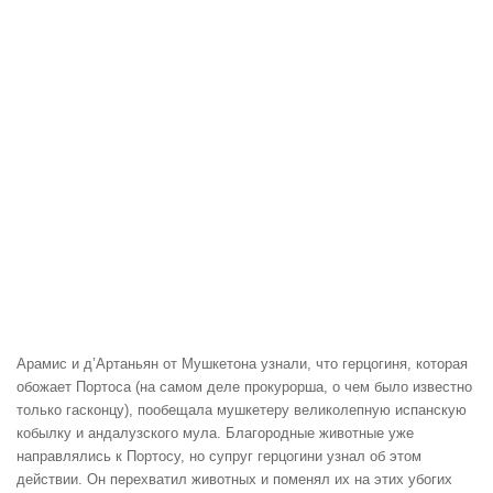
Арамис и д’Артаньян от Мушкетона узнали, что герцогиня, которая
обожает Портоса (на самом деле прокурорша, о чем было известно
только гасконцу), пообещала мушкетеру великолепную испанскую
кобылку и андалузского мула. Благородные животные уже
направлялись к Портосу, но супруг герцогини узнал об этом
действии. Он перехватил животных и поменял их на этих убогих