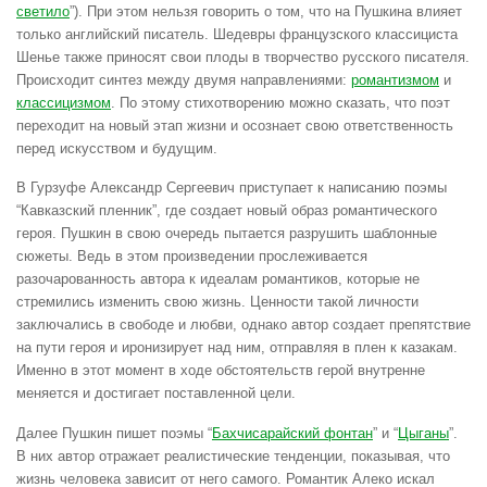
светило
”). При этом нельзя говорить о том, что на Пушкина влияет
только английский писатель. Шедевры французского классициста
Шенье также приносят свои плоды в творчество русского писателя.
Происходит синтез между двумя направлениями:
романтизмом
и
классицизмом
. По этому стихотворению можно сказать, что поэт
переходит на новый этап жизни и осознает свою ответственность
перед искусством и будущим.
В Гурзуфе Александр Сергеевич приступает к написанию поэмы
“Кавказский пленник”, где создает новый образ романтического
героя. Пушкин в свою очередь пытается разрушить шаблонные
сюжеты. Ведь в этом произведении прослеживается
разочарованность автора к идеалам романтиков, которые не
стремились изменить свою жизнь. Ценности такой личности
заключались в свободе и любви, однако автор создает препятствие
на пути героя и иронизирует над ним, отправляя в плен к казакам.
Именно в этот момент в ходе обстоятельств герой внутренне
меняется и достигает поставленной цели.
Далее Пушкин пишет поэмы “
Бахчисарайский фонтан
” и “
Цыганы
”.
В них автор отражает реалистические тенденции, показывая, что
жизнь человека зависит от него самого. Романтик Алеко искал