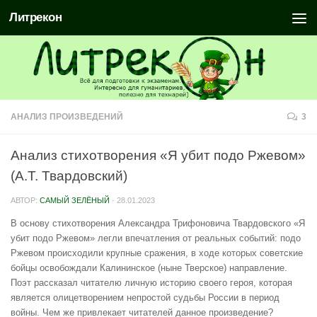
Литрекон
АНАЛИЗ ПРОИЗВЕДЕНИЙ
3
Анализ стихотворения «Я убит подо Ржевом»
(А.Т. Твардовский)
АВТОР:
САМЫЙ ЗЕЛЁНЫЙ
·
28.01.2023
В основу стихотворения Александра Трифоновича Твардовского «Я
убит подо Ржевом» легли впечатления от реальных событий: подо
Ржевом происходили крупные сражения, в ходе которых советские
бойцы освобождали Калининское (ныне Тверское) направление.
Поэт рассказал читателю личную историю своего героя, которая
является олицетворением непростой судьбы России в период
войны. Чем же привлекает читателей данное произведение?