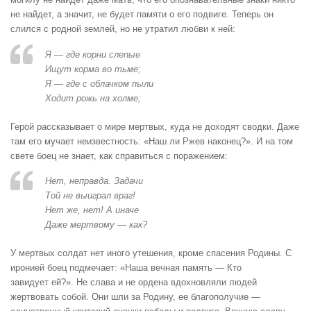
не найдет, а значит, не будет памяти о его подвиге. Теперь он
слился с родной землей, но не утратил любви к ней:
Я — где корни слепые
Ищут корма во тьме;
Я — где с облачком пыли
Ходит рожь на холме;
Герой рассказывает о мире мертвых, куда не доходят сводки. Даже
там его мучает неизвестность: «Наш ли Ржев наконец?». И на том
свете боец не знает, как справиться с поражением:
Нет, неправда. Задачи
Той не выиграл враг!
Нет же, нет! А иначе
Даже мертвому — как?
У мертвых солдат нет иного утешения, кроме спасения Родины. С
иронией боец подмечает: «Наша вечная память — Кто
завидует ей?». Не слава и не ордена вдохновляли людей
жертвовать собой. Они шли за Родину, ее благополучие —