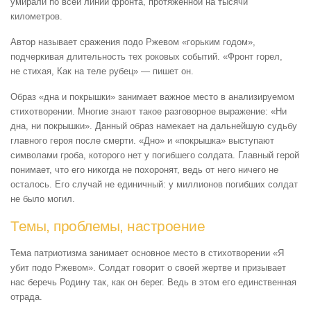
умирали по всей линии фронта, протяженной на тысячи
километров.
Автор называет сражения подо Ржевом «горьким годом»,
подчеркивая длительность тех роковых событий. «Фронт горел,
не стихая, Как на теле рубец» — пишет он.
Образ «дна и покрышки» занимает важное место в анализируемом
стихотворении. Многие знают такое разговорное выражение: «Ни
дна, ни покрышки». Данный образ намекает на дальнейшую судьбу
главного героя после смерти. «Дно» и «покрышка» выступают
символами гроба, которого нет у погибшего солдата. Главный герой
понимает, что его никогда не похоронят, ведь от него ничего не
осталось. Его случай не единичный: у миллионов погибших солдат
не было могил.
Темы, проблемы, настроение
Тема патриотизма занимает основное место в стихотворении «Я
убит подо Ржевом». Солдат говорит о своей жертве и призывает
нас беречь Родину так, как он берег. Ведь в этом его единственная
отрада.