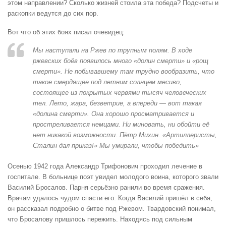
этом направлении? Сколько жизней стоила эта победа? Подсчеты и
раскопки ведутся до сих пор.
Вот что об этих боях писал очевидец:
Мы наступали на Ржев по трупным полям. В ходе
ржевских боёв появилось много «долин смерти» и «рощ
смерти». Не побывавшему там трудно вообразить, что
такое смердящее под летним солнцем месиво,
состоящее из покрытых червями тысяч человеческих
тел. Лето, жара, безветрие, а впереди — вот такая
«долина смерти». Она хорошо просматривается и
простреливается немцами. Ни миновать, ни обойти её
нет никакой возможности. Пётр Михин. «Артиллеристы,
Сталин дал приказ!» Мы умирали, чтобы победить»
Осенью 1942 года Александр Трифонович проходил лечение в
госпитале. В больнице поэт увидел молодого воина, которого звали
Василий Бросалов. Парня серьёзно ранили во время сражения.
Врачам удалось чудом спасти его. Когда Василий пришёл в себя,
он рассказал подробно о битве под Ржевом. Твардовский понимал,
что Бросалову пришлось пережить. Находясь под сильным