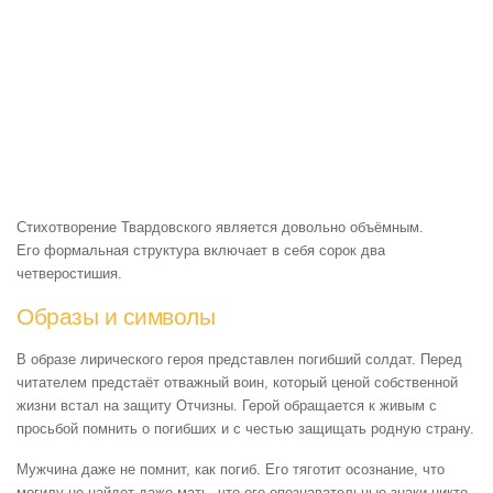
Стихотворение Твардовского является довольно объёмным.
Его формальная структура включает в себя сорок два
четверостишия.
Образы и символы
В образе лирического героя представлен погибший солдат. Перед
читателем предстаёт отважный воин, который ценой собственной
жизни встал на защиту Отчизны. Герой обращается к живым с
просьбой помнить о погибших и с честью защищать родную страну.
Мужчина даже не помнит, как погиб. Его тяготит осознание, что
могилу не найдет даже мать, что его опознавательные знаки никто