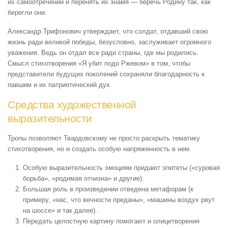
их самоотречении и перенять их знамя — беречь Родину так, как
берегли они.
Александр Трифонович утверждает, что солдат, отдавший свою
жизнь ради великой победы, безусловно, заслуживает огромного
уважения. Ведь он отдал все ради страны, где мы родились.
Смысл стихотворения «Я убит подо Ржевом» в том, чтобы
представители будущих поколений сохраняли благодарность к
павшим и их патриотический дух.
Средства художественной
выразительности
Тропы позволяют Твардовскому не просто раскрыть тематику
стихотворения, но и создать особую напряженность в нем.
Особую выразительность эмоциям придают эпитеты («суровая
борьба», «родимая отчизна» и другие).
Большая роль в произведении отведена метафорам (к
примеру, «нас, что вечности преданы», «машины воздух рвут
на шоссе» и так далее).
Передать целостную картину помогают и олицетворения