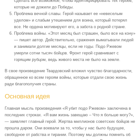
сделать все возможное, чтобы идентифицировать тех героев,
которые не дожили до Победы.
Проблема вечной славы. Герой называет ее «невеселым
уделом» и слабым утешением для воина, который потерял
все. Не ордена мотивируют его, а забота о родной стране.
Проблема войны. «Этот месяц был страшен, было все на кону»
— пишет автор. Действительно, сражения выматывали людей
и занимали долгие месяцы, если не годы. Подо Ржевом
умерли сотни тысяч бойцов. Фронт герой сравнивает с
горящим рубцом, ведь живого места не было на земле.
В свое произведение Твардовский вложил чувство благодарности,
обращенное ко всем героям войны, которые отдали свою жизнь
ради благополучия страны.
Основная идея
Главная мысль произведения «Я убит подо Ржевом» заключена в
последних строках. «Я вам жизнь завещаю – Что я больше могу?»,
— заявляет главный герой. Жертва миллионов советских бойцов не
прошла даром. Они воевали за то, чтобы у нас было будущее,
свободное от рабства и тирании. Поэтому мы должны помнить об