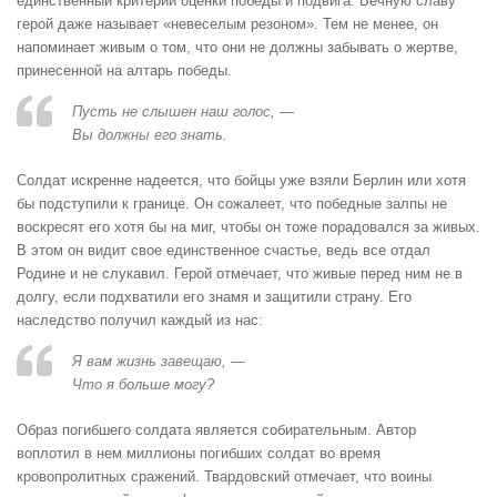
единственный критерий оценки победы и подвига. Вечную славу
герой даже называет «невеселым резоном». Тем не менее, он
напоминает живым о том, что они не должны забывать о жертве,
принесенной на алтарь победы.
Пусть не слышен наш голос, —
Вы должны его знать.
Солдат искренне надеется, что бойцы уже взяли Берлин или хотя
бы подступили к границе. Он сожалеет, что победные залпы не
воскресят его хотя бы на миг, чтобы он тоже порадовался за живых.
В этом он видит свое единственное счастье, ведь все отдал
Родине и не слукавил. Герой отмечает, что живые перед ним не в
долгу, если подхватили его знамя и защитили страну. Его
наследство получил каждый из нас:
Я вам жизнь завещаю, —
Что я больше могу?
Образ погибшего солдата является собирательным. Автор
воплотил в нем миллионы погибших солдат во время
кровопролитных сражений. Твардовский отмечает, что воины