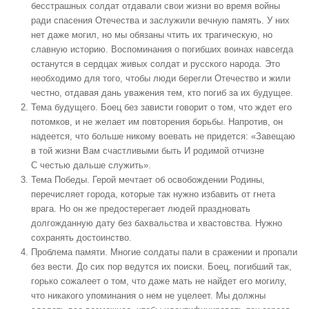
бесстрашных солдат отдавали свои жизни во время войны
ради спасения Отечества и заслужили вечную память. У них
нет даже могил, но мы обязаны чтить их трагическую, но
славную историю. Воспоминания о погибших воинах навсегда
останутся в сердцах живых солдат и русского народа. Это
необходимо для того, чтобы люди берегли Отечество и жили
честно, отдавая дань уважения тем, кто погиб за их будущее.
Тема будущего. Боец без зависти говорит о том, что ждет его
потомков, и не желает им повторения борьбы. Напротив, он
надеется, что больше никому воевать не придется: «Завещаю
в той жизни Вам счастливыми быть И родимой отчизне
С честью дальше служить».
Тема Победы. Герой мечтает об освобождении Родины,
перечисляет города, которые так нужно избавить от гнета
врага. Но он же предостерегает людей праздновать
долгожданную дату без бахвальства и хвастовства. Нужно
сохранять достоинство.
Проблема памяти. Многие солдаты пали в сражении и пропали
без вести. До сих пор ведутся их поиски. Боец, погибший так,
горько сожалеет о том, что даже мать не найдет его могилу,
что никакого упоминания о нем не уцелеет. Мы должны