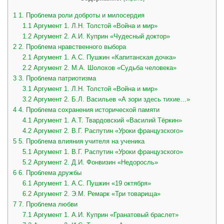
1
1. Проблема роли доброты и милосердия
1.1
Аргумент 1. Л.Н. Толстой «Война и мир»
1.2
Аргумент 2. А.И. Куприн «Чудесный доктор»
2
2. Проблема нравственного выбора
2.1
Аргумент 1. А.С. Пушкин «Капитанская дочка»
2.2
Аргумент 2. М.А. Шолохов «Судьба человека»
3
3. Проблема патриотизма
3.1
Аргумент 1. Л.Н. Толстой «Война и мир»
3.2
Аргумент 2. Б.Л. Васильев «А зори здесь тихие…»
4
4. Проблема сохранения исторической памяти
4.1
Аргумент 1. А.Т. Твардовский «Василий Тёркин»
4.2
Аргумент 2. В.Г. Распутин «Уроки французского»
5
5. Проблема влияния учителя на ученика
5.1
Аргумент 1. В.Г. Распутин «Уроки французского»
5.2
Аргумент 2. Д.И. Фонвизин «Недоросль»
6
6. Проблема дружбы
6.1
Аргумент 1. А.С. Пушкин «19 октября»
6.2
Аргумент 2. Э.М. Ремарк «Три товарища»
7
7. Проблема любви
7.1
Аргумент 1. А.И. Куприн «Гранатовый браслет»