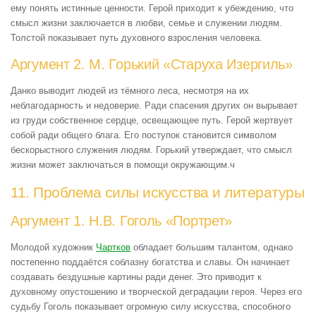
ему понять истинные ценности. Герой приходит к убеждению, что
смысл жизни заключается в любви, семье и служении людям.
Толстой показывает путь духовного взросления человека.
Аргумент 2. М. Горький «Старуха Изергиль»
Данко выводит людей из тёмного леса, несмотря на их
неблагодарность и недоверие. Ради спасения других он вырывает
из груди собственное сердце, освещающее путь. Герой жертвует
собой ради общего блага. Его поступок становится символом
бескорыстного служения людям. Горький утверждает, что смысл
жизни может заключаться в помощи окружающим.ч
11. Проблема силы искусства и литературы
Аргумент 1. Н.В. Гоголь «Портрет»
Молодой художник
Чартков
обладает большим талантом, однако
постепенно поддаётся соблазну богатства и славы. Он начинает
создавать бездушные картины ради денег. Это приводит к
духовному опустошению и творческой деградации героя. Через его
судьбу Гоголь показывает огромную силу искусства, способного