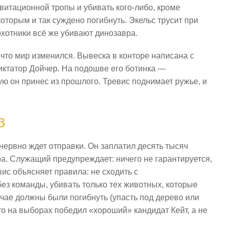
авитационной тропы и убивать кого-либо, кроме
оторым и так суждено погибнуть. Экельс трусит при
охотники всё же убивают динозавра.
 что мир изменился. Вывеска в конторе написана с
диктатор Дойчер. На подошве его ботинка —
ую он принес из прошлого. Тревис поднимает ружье, и
з
ервно ждет отправки. Он заплатил десять тысяч
а. Служащий предупреждает: ничего не гарантируется,
ис объясняет правила: не сходить с
без команды, убивать только тех животных, которые
чае должны были погибнуть (упасть под дерево или
что на выборах победил «хороший» кандидат Кейт, а не