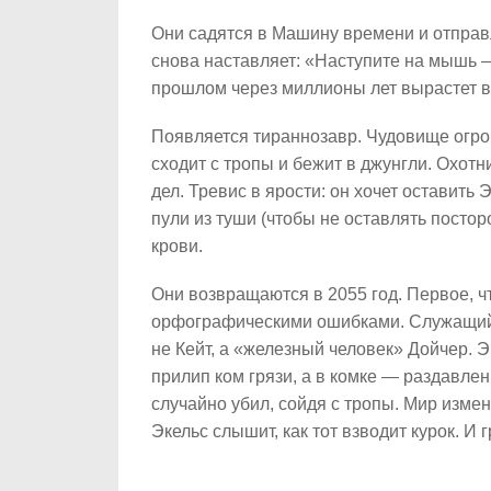
Они садятся в Машину времени и отправ
снова наставляет: «Наступите на мышь
прошлом через миллионы лет вырастет в
Появляется тираннозавр. Чудовище огром
сходит с тропы и бежит в джунгли. Охот
дел. Тревис в ярости: он хочет оставить
пули из туши (чтобы не оставлять посто
крови.
Они возвращаются в 2055 год. Первое, чт
орфографическими ошибками. Служащий (
не Кейт, а «железный человек» Дойчер. 
прилип ком грязи, а в комке — раздавлен
случайно убил, сойдя с тропы. Мир изме
Экельс слышит, как тот взводит курок. И 