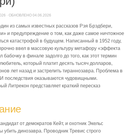
ри)
2026
· ОБНОВЛЕНО
04.06.2026
 один из самых известных рассказов Рэя Брэдбери,
и» и предупреждение о том, как даже самое ничтожное
ься катастрофой в будущем. Написанный в 1952 году,
прочно ввел в массовую культуру метафору «эффекта
 бабочку в финале задолго до того, как этот термин
любитель, который платит десять тысяч долларов,
нов лет назад и застрелить тираннозавра. Проблема в
. И последствия оказываются чудовищными.
ый Литрекон представляет краткий пересказ
ание
андидат от демократов Кейт, и охотник Экельс
ы убить динозавра. Проводник Тревис строго