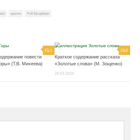
каз
кратко
Рэй Брэдбери
1
0
содержание повести
Краткое содержание рассказа
оры» (Т.В. Михеева)
«Золотые слова» (М. Зощенко)
20.03.2024