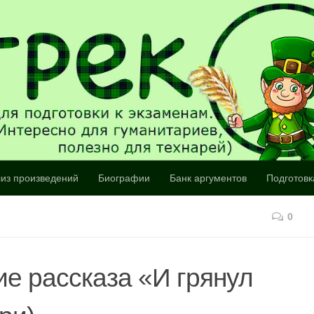
из произведений
Биографии
Банк аргументов
Подготовк
0
е рассказа «И грянул