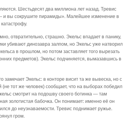
ляются. Шестьдесят два миллиона лет назад. Тревис
 — и вы сокрушите пирамиды». Малейшее изменение в
 катастрофу.
но, отвратительно, страшно. Экельс впадает в панику,
ники убивают динозавра залпом, но Экельс уже натворил
 Экельса в прошлом, но потом заставляет того вырезать
ронних предметов). Экельс подчиняется, вымазавшись в
о замечает Экельс: в конторе висит та же вывеска, но с
не тот же человек) сообщает, что на выборах победил
Экельс смотрит на подошву своего ботинка — там
ная золотистая бабочка. Он понимает: именно её он
нился до неузнаваемости. Тревис поднимает ружье.
грянул гром.