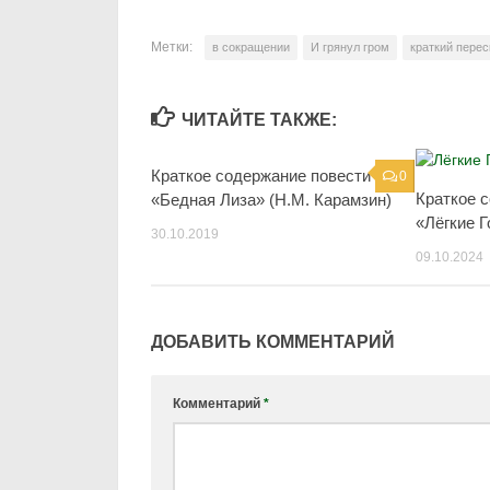
Метки:
в сокращении
И грянул гром
краткий перес
ЧИТАЙТЕ ТАКЖЕ:
Краткое содержание повести
0
Краткое 
«Бедная Лиза» (Н.М. Карамзин)
«Лёгкие Г
30.10.2019
09.10.2024
ДОБАВИТЬ КОММЕНТАРИЙ
Комментарий
*