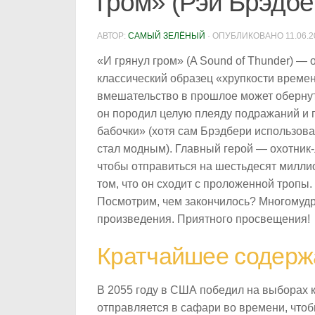
гром» (Рэй Брэдбе
АВТОР:
САМЫЙ ЗЕЛЁНЫЙ
· ОПУБЛИКОВАНО
11.06.
«И грянул гром» (A Sound of Thunder) —
классический образец «хрупкости времен
вмешательство в прошлое может обернут
он породил целую плеяду подражаний и 
бабочки» (хотя сам Брэдбери использовал
стал модным). Главный герой — охотник-
чтобы отправиться на шестьдесят миллио
том, что он сходит с проложенной тропы
Посмотрим, чем закончилось? Многомудр
произведения. Приятного просвещения!
Кратчайшее содерж
В 2055 году в США победил на выборах к
отправляется в сафари во времени, чтоб