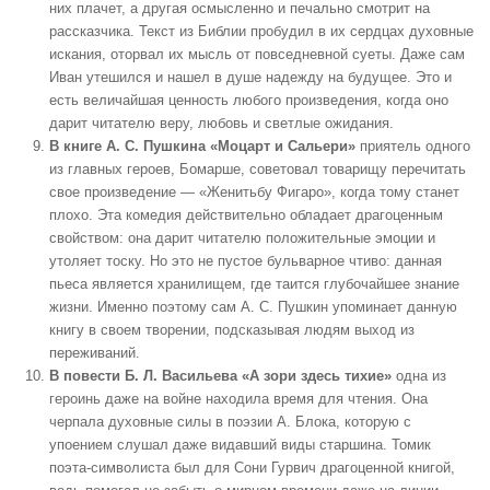
них плачет, а другая осмысленно и печально смотрит на
рассказчика. Текст из Библии пробудил в их сердцах духовные
искания, оторвал их мысль от повседневной суеты. Даже сам
Иван утешился и нашел в душе надежду на будущее. Это и
есть величайшая ценность любого произведения, когда оно
дарит читателю веру, любовь и светлые ожидания.
В книге А. С. Пушкина «Моцарт и Сальери»
приятель одного
из главных героев, Бомарше, советовал товарищу перечитать
свое произведение — «Женитьбу Фигаро», когда тому станет
плохо. Эта комедия действительно обладает драгоценным
свойством: она дарит читателю положительные эмоции и
утоляет тоску. Но это не пустое бульварное чтиво: данная
пьеса является хранилищем, где таится глубочайшее знание
жизни. Именно поэтому сам А. С. Пушкин упоминает данную
книгу в своем творении, подсказывая людям выход из
переживаний.
В повести Б. Л. Васильева «А зори здесь тихие»
одна из
героинь даже на войне находила время для чтения. Она
черпала духовные силы в поэзии А. Блока, которую с
упоением слушал даже видавший виды старшина. Томик
поэта-символиста был для Сони Гурвич драгоценной книгой,