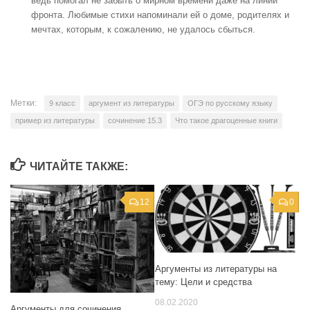
ведь помогал не забыть о мирном времени даже на линии
фронта. Любимые стихи напоминали ей о доме, родителях и
мечтах, которым, к сожалению, не удалось сбыться.
Метки:
9 класс
аргумент из литературы
ОГЭ по русскому языку
пример из литературы
сочинение 15.3
Что такое драгоценные книги
ЧИТАЙТЕ ТАКЖЕ:
12
0
Аргументы из литературы на
тему: Цели и средства
08.02.2020
Аргументы для сочинения