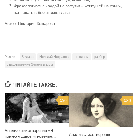
Фразеологизмы: «водой не замутит», «типун ей на язык»,
наплевать в бесстыжие глаза.
Автор: Виктория Комарова
Метки:
8 класс
Николай Некрасов
по плану
разбор
стихотворение Зеленый шум
ЧИТАЙТЕ ТАКЖЕ:
0
0
Анализ стихотворения «Я
Анализ стихотворения
помню чудное мгновенье…»