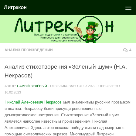
Литрекон
АНАЛИЗ ПРОИЗВЕДЕНИЙ
4
Анализ стихотворения «Зеленый шум» (Н.А.
Некрасов)
АВТОР:
САМЫЙ ЗЕЛЁНЫЙ
· ОПУБЛИКОВАНО
31.03.2022
· ОБНОВЛЕНО
10.02.2023
Николай Алексеевич Некрасов
был знаменитым русским прозаиком
и поэтом. Некрасову были присущи революционные
демократические настроения. Стихотворение «Зеленый шум»
является наиболее известным произведением Николая
Алексеевича. Здесь автор показал победу жизни над смертью с
помощью символических образов. Многомудрый Литрекон