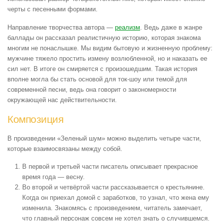
черты с песенными формами.
Направление творчества автора —
реализм
. Ведь даже в жанре
баллады он рассказал реалистичную историю, которая знакома
многим не понаслышке. Мы видим бытовую и жизненную проблему:
мужчине тяжело простить измену возлюбленной, но и наказать ее
сил нет. В итоге он смиряется с произошедшим. Такая история
вполне могла бы стать основой для ток-шоу или темой для
современной песни, ведь она говорит о закономерности
окружающей нас действительности.
Композиция
В произведении «Зеленый шум» можно выделить четыре части,
которые взаимосвязаны между собой.
В первой и третьей части писатель описывает прекрасное
время года — весну.
Во второй и четвёртой части рассказывается о крестьянине.
Когда он приехал домой с заработков, то узнал, что жена ему
изменила. Знакомясь с произведением, читатель замечает,
что главный персонаж совсем не хотел знать о случившемся.