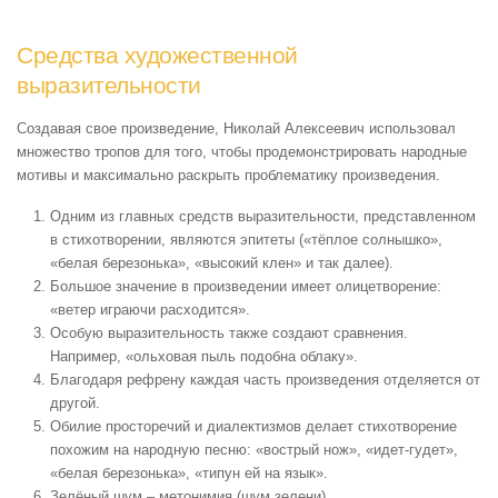
Средства художественной
выразительности
Создавая свое произведение, Николай Алексеевич использовал
множество тропов для того, чтобы продемонстрировать народные
мотивы и максимально раскрыть проблематику произведения.
Одним из главных средств выразительности, представленном
в стихотворении, являются эпитеты («тёплое солнышко»,
«белая березонька», «высокий клен» и так далее).
Большое значение в произведении имеет олицетворение:
«ветер играючи расходится».
Особую выразительность также создают сравнения.
Например, «ольховая пыль подобна облаку».
Благодаря рефрену каждая часть произведения отделяется от
другой.
Обилие просторечий и диалектизмов делает стихотворение
похожим на народную песню: «вострый нож», «идет-гудет»,
«белая березонька», «типун ей на язык».
Зелёный шум – метонимия (шум зелени).