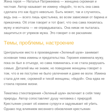
Жена героя — Наталья Патрикеевна — женщина скромная и
честная. Автор называет ее измену «бедой», то есть она сама
сделала это как будто невольно. Быть может, так и случилось,
ведь она — всего лишь крестьянка, во всем зависимая от барина и
приказчика. Об этом говорит и тот факт, что она сама покаялась
мужу и молчала — не оправдывалась. Она никак не пыталась
защититься от упреков мужа. Это говорит о ее раскаянии.
Темы, проблемы, настроение
Центральное место в произведении «Зеленый шум» занимает
основная тема измены и предательства. Героиня изменила мужу,
пока он был в отъезде, но сама повинилась и не стала разрушать
семью. Деталей мы не знаем, но поведение женщины говорит о
том, что в ее поступке не было увлечения и даже ее воли. Измена
стала для нее, скромной и тихой женщины, «бедой». Она едва не
стоила героине жизни.
Тематика стихотворения «Зеленый шум» включает в себя тему
природы. Автор сопоставляет душу человека с природой.
Крестьянин узнает об измене супруги и задумывает её убить.
Однако под влиянием весеннего обновления крестьянин