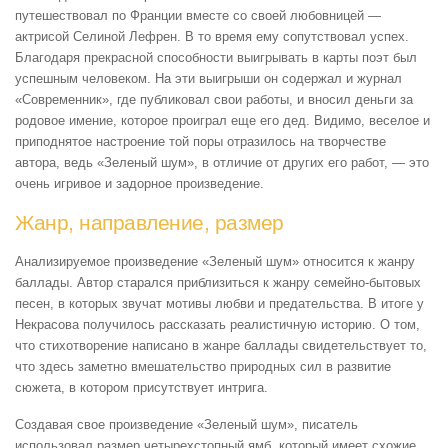
путешествовал по Франции вместе со своей любовницей —
актрисой Селиной Лефрен. В то время ему сопутствовал успех.
Благодаря прекрасной способности выигрывать в карты поэт был
успешным человеком. На эти выигрыши он содержал и журнал
«Современник», где публиковал свои работы, и вносил деньги за
родовое имение, которое проиграл еще его дед. Видимо, веселое и
приподнятое настроение той поры отразилось на творчестве
автора, ведь «Зеленый шум», в отличие от других его работ, — это
очень игривое и задорное произведение.
Жанр, направление, размер
Анализируемое произведение «Зеленый шум» относится к жанру
баллады. Автор старался приблизиться к жанру семейно-бытовых
песен, в которых звучат мотивы любви и предательства. В итоге у
Некрасова получилось рассказать реалистичную историю. О том,
что стихотворение написано в жанре баллады свидетельствует то,
что здесь заметно вмешательство природных сил в развитие
сюжета, в котором присутствует интрига.
Создавая свое произведение «Зеленый шум», писатель
использовал размер четырехстопный ямб, который имеет схожие