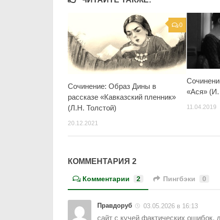
0
Сочинени
Сочинение: Образ Дины в
«Ася» (И.
рассказе «Кавказский пленник»
(Л.Н. Толстой)
11.04.2019
20.12.2021
КОММЕНТАРИЯ 2
Комментарии
2
Пингбэки
0
Правдоруб
03.05.2026 в 16:13
сайт с кучей фактических ошибок, 