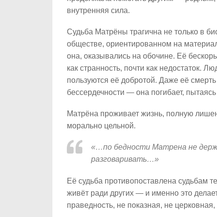
внутренняя сила.
Судьба Матрёны трагична не только в би
обществе, ориентированном на материаль
она, оказывались на обочине. Её бескор
как странность, почти как недостаток. Л
пользуются её добротой. Даже её смерт
бессердечности — она погибает, пытаясь
Матрёна проживает жизнь, полную лишени
морально цельной.
«…по бедности Матрена не держал
разговаривать…»
Её судьба противопоставлена судьбам те
живёт ради других — и именно это делае
праведность, не показная, не церковная,