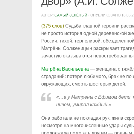
двор» (А.И. Солж
АВТОР:
САМЫЙ ЗЕЛЁНЫЙ
· ОПУБЛИКОВАНО
16.05.
(375 слов)
Судьба главной героини расс
не просто история одной деревенской ж
России, тихой, терпеливой, обездоленной
Матрёны Солженицын раскрывает трагеди
зачастую оказываются невостребованны
Матрёна Васильевна
— женщина с тяжёло
страданий: потеря любимого, брак не по
окружающих, смерть шестерых детей.
«…а у Матрены с Ефимом дети не
ничем, умирал каждый.»
Она работала не покладая рук, жила скром
несмотря на многочисленные удары судь
продолжала помогать другим — родным, 