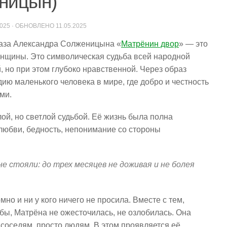
еницын)
2025
· ОБНОВЛЕНО
11.05.2025
каза Александра Солженицына «
Матрёнин двор
» — это
енщины. Это символическая судьба всей народной
, но при этом глубоко нравственной. Через образ
ю маленького человека в мире, где добро и честность
ми.
й, но светлой судьбой. Её жизнь была полна
 любви, бедность, непонимание со стороны
 стояли: до трех месяцев не доживая и не болея
но и ни у кого ничего не просила. Вместе с тем,
бы, Матрёна не ожесточилась, не озлобилась. Она
соседям, просто людям. В этом проявляется её