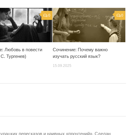
0
0
е: Любовь в повести
Сочинение: Почему важно
 С. Тургенев)
изучать русский язык?
15.09.2025
дурацких пересказов и наивных «прочтений». Сделан