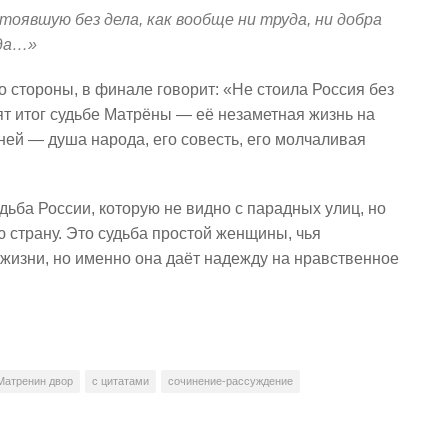
тоявшую без дела, как вообще ни труда, ни добра
гда…»
о стороны, в финале говорит: «Не стоила Россия без
дят итог судьбе Матрёны — её незаметная жизнь на
ней — душа народа, его совесть, его молчаливая
дьба России, которую не видно с парадных улиц, но
 страну. Это судьба простой женщины, чья
жизни, но именно она даёт надежду на нравственное
Матренин двор
с цитатами
сочинение-рассуждение