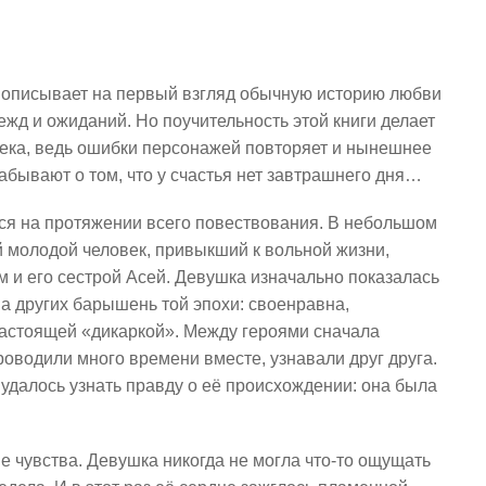
 описывает на первый взгляд обычную историю любви
жд и ожиданий. Но поучительность этой книги делает
ека, ведь ошибки персонажей повторяет и нынешнее
абывают о том, что у счастья нет завтрашнего дня…
ся на протяжении всего повествования. В небольшом
й молодой человек, привыкший к вольной жизни,
м и его сестрой Асей. Девушка изначально показалась
а других барышень той эпохи: своенравна,
настоящей «дикаркой». Между героями сначала
оводили много времени вместе, узнавали друг друга.
 удалось узнать правду о её происхождении: она была
 чувства. Девушка никогда не могла что-то ощущать