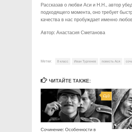
Рассказав о любви Аси и Н.Н., автор убед
подходящего момента, оно требует быст
качества в нас пробуждает именно любовь
Автор: Анастасия Сметанова
Метки:
8 класс
Иван Тургенев
повесть Ася
соч
ЧИТАЙТЕ ТАКЖЕ:
0
Сочинение: Особенности в