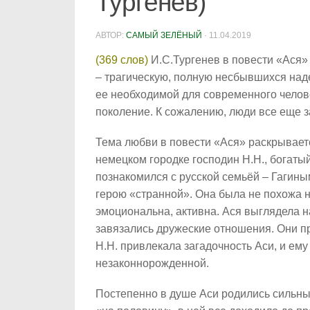
Тургенев)
АВТОР:
САМЫЙ ЗЕЛЁНЫЙ
·
11.04.2019
(369 слов)
И.С.Тургенев в повести «Ася»
– трагическую, полную несбывшихся наде
ее необходимой для современного челов
поколение. К сожалению, люди все еще з
Тема любви в повести «Ася» раскрывает
немецком городке господин Н.Н., богаты
познакомился с русской семьёй – Гагины
герою «странной». Она была не похожа н
эмоциональна, активна. Ася выглядела 
завязались дружеские отношения. Они пр
Н.Н. привлекала загадочность Аси, и ему
незаконнорожденной.
Постепенно в душе Аси родились сильные