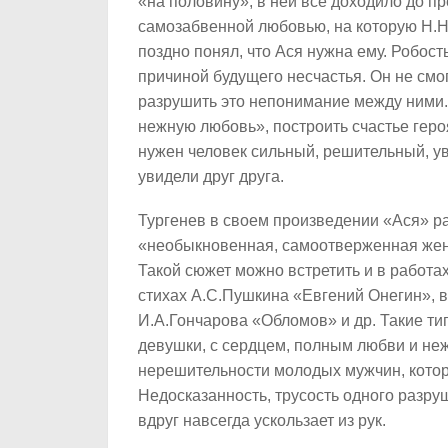
«на половину», в ней все доходило до пр
самозабвенной любовью, на которую Н.Н
поздно понял, что Ася нужна ему. Робост
причиной будущего несчастья. Он не смо
разрушить это непонимание между ними. В
нежную любовь», построить счастье героя
нужен человек сильный, решительный, увё
увидели друг друга.
Тургенев в своем произведении «Ася» ра
«необыкновенная, самоотверженная жен
Такой сюжет можно встретить и в работах
стихах А.С.Пушкина «Евгений Онегин», 
И.А.Гончарова «Обломов» и др. Такие ти
девушки, с сердцем, полным любви и неж
нерешительности молодых мужчин, котор
Недосказанность, трусость одного разруш
вдруг навсегда ускользает из рук.