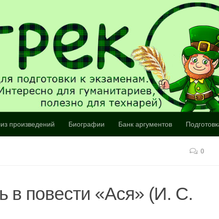
из произведений
Биографии
Банк аргументов
Подготовк
0
 в повести «Ася» (И. С.