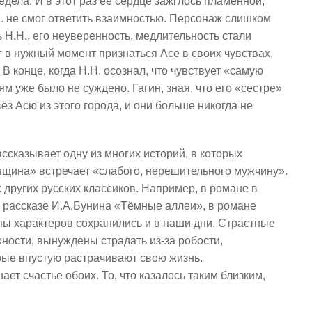
едела. И в этот раз её сердце зажглось пламенной,
. не смог ответить взаимностью. Персонаж слишком
ь Н.Н., его неуверенность, медлительность стали
г в нужный момент признаться Асе в своих чувствах,
 конце, когда Н.Н. осознал, что чувствует «самую
м уже было не суждено. Гагин, зная, что его «сестре»
з Асю из этого города, и они больше никогда не
ссказывает одну из многих историй, в которых
щина» встречает «слабого, нерешительного мужчину».
 других русских классиков. Например, в романе в
в рассказе И.А.Бунина «Тёмные аллеи», в романе
пы характеров сохранились и в наши дни. Страстные
ности, вынуждены страдать из-за робости,
ые впустую растрачивают свою жизнь.
ает счастье обоих. То, что казалось таким близким,