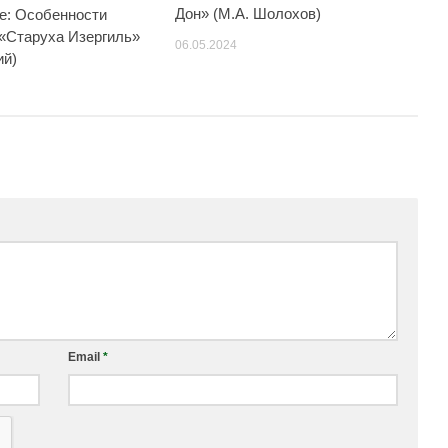
Дон» (М.А. Шолохов)
е: Особенности
 «Старуха Изергиль»
06.05.2024
ий)
Email
*