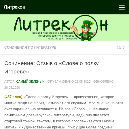
Литрекон
СОЧИНЕНИЯ ПО ЛИТЕРАТУРЕ
0
Сочинение: Отзыв о «Слове о полку
Игореве»
АВТОР:
САМЫЙ ЗЕЛЁНЫЙ
· ОПУБЛИКОВАНО
26.05.2020
· ОБНОВЛЕНО
26.05.2020
(457 слов)
«Слово о полку Игореве» — произведение, которое
многие люди не любят, называют его скучным. Моё мнение на этот
счёт кардинально отличается. Не зря «Слово…» называют
памятником древнерусской литературы, ведь оно является
стартовой точкой, текстом, в котором прослеживаются многие
мотивы и художественные приёмы, присущие более поздней