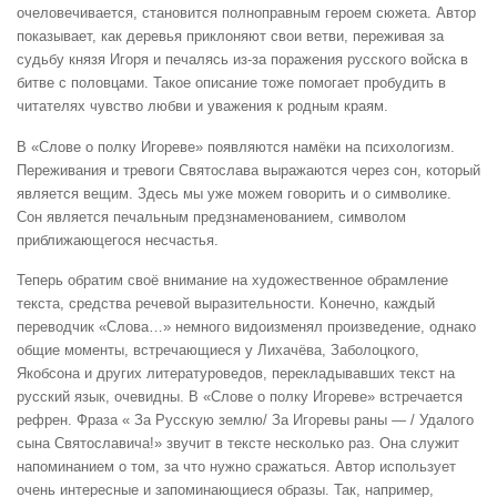
очеловечивается, становится полноправным героем сюжета. Автор
показывает, как деревья приклоняют свои ветви, переживая за
судьбу князя Игоря и печалясь из-за поражения русского войска в
битве с половцами. Такое описание тоже помогает пробудить в
читателях чувство любви и уважения к родным краям.
В «Слове о полку Игореве» появляются намёки на психологизм.
Переживания и тревоги Святослава выражаются через сон, который
является вещим. Здесь мы уже можем говорить и о символике.
Сон является печальным предзнаменованием, символом
приближающегося несчастья.
Теперь обратим своё внимание на художественное обрамление
текста, средства речевой выразительности. Конечно, каждый
переводчик «Слова…» немного видоизменял произведение, однако
общие моменты, встречающиеся у Лихачёва, Заболоцкого,
Якобсона и других литературоведов, перекладывавших текст на
русский язык, очевидны. В «Слове о полку Игореве» встречается
рефрен. Фраза « За Русскую землю/ За Игоревы раны — / Удалого
сына Святославича!» звучит в тексте несколько раз. Она служит
напоминанием о том, за что нужно сражаться. Автор использует
очень интересные и запоминающиеся образы. Так, например,