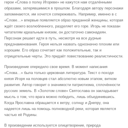
герои «Слова о полку Игореве» не кажутся нам отдалёнными
образами, затерявшимися в прошлом. Благодаря автору персонажи
запоминаются, им хочется сопереживать. Например, именно в с
«Слове…» впервые появляется образ преданной женщины, которая
ждёт своего возлюбленного, разделяет его горе. Игорь не показан
читателям идеальным князем, он достаточно самонадеян.
Персонаж решает идти в путь, несмотря на все дурные
предзнаменования. Героя нельзя назвать однозначно плохим или
хорошим. Его образ сочетает как положительные, так и
отрицательные черты. Это придаёт повествованию реалистичности.
Произведение опередило свое время. В момент написания
«Слова…» была только церковная литература. Текст о походе
князя Игоря на половцев стал абсолютно новым этапом, витком
развития. Автор говорит о значимости патриотизма, сплочённости
русских земель. В «Золотом слове» Святослава он закладывает
мысль о том, что врага можно победить, лишь объединившись.
Когда Ярославна обращается к ветру, солнцу и Днепру, она
надеется лишь на помощь полноводной реки, которая является
частью её Родины.
В произведении используется олицетворение, природа