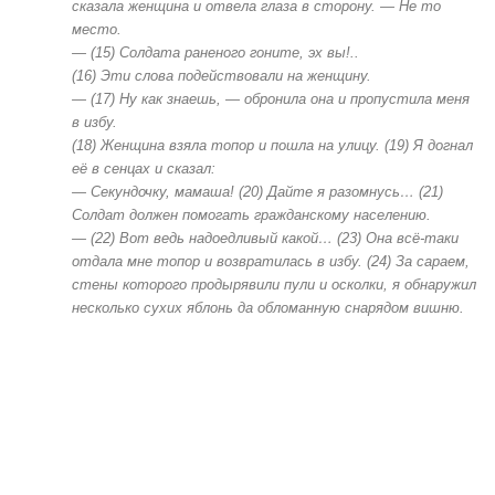
сказала женщина и отвела глаза в сторону. — Не то
место.
— (15) Солдата раненого гоните, эх вы!..
(16) Эти слова подействовали на женщину.
— (17) Ну как знаешь, — обронила она и пропустила меня
в избу.
(18) Женщина взяла топор и пошла на улицу. (19) Я догнал
её в сенцах и сказал:
— Секундочку, мамаша! (20) Дайте я разомнусь… (21)
Солдат должен помогать гражданскому населению.
— (22) Вот ведь надоедливый какой… (23) Она всё-таки
отдала мне топор и возвратилась в избу. (24) За сараем,
стены которого продырявили пули и осколки, я обнаружил
несколько сухих яблонь да обломанную снарядом вишню.