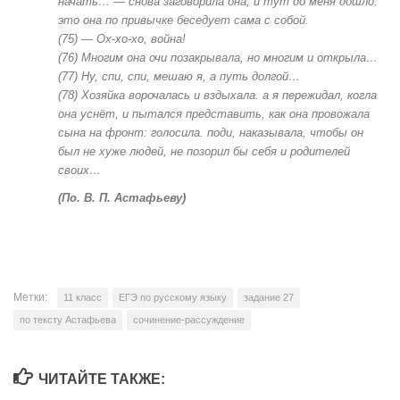
начать… — снова заговорила она, и тут до меня дошло:
это она по привычке беседует сама с собой.
(75) — Ох-хо-хо, война!
(76) Многим она очи позакрывала, но многим и открыла…
(77) Ну, спи, спи, мешаю я, а путь долгой…
(78) Хозяйка ворочалась и вздыхала. а я пережидал, когла
она уснёт, и пытался представить, как она провожала
сына на фронт: голосила. поди, наказывала, чтобы он
был не хуже людей, не позорил бы себя и родителей
своих…
(По. В. П. Астафьеву)
Метки:
11 класс
ЕГЭ по русскому языку
задание 27
по тексту Астафьева
сочинение-рассуждение
ЧИТАЙТЕ ТАКЖЕ: