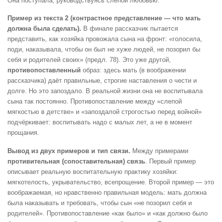
Она поступала, руководствуясь слепой любовью.
Пример из текста 2 (контрастное представление — что мать
должна была сделать).
В финале рассказчик пытается
представить, как хозяйка провожала сына на фронт: «голосила,
поди, наказывала, чтобы он был не хуже людей, не позорил бы
себя и родителей своих» (предл. 78). Это уже другой,
противопоставленный
образ: здесь мать (в воображении
рассказчика) даёт правильные, строгие наставления о чести и
долге. Но это запоздало. В реальной жизни она не воспитывала
сына так постоянно. Противопоставление между «слепой
мягкостью в детстве» и «запоздалой строгостью перед войной»
подчёркивает: воспитывать надо с малых лет, а не в момент
прощания.
Вывод из двух примеров и тип связи.
Между примерами
противительная (сопоставительная) связь
. Первый пример
описывает реальную воспитательную практику хозяйки:
мягкотелость, укрывательство, всепрощение. Второй пример — это
воображаемая, но нравственно правильная модель: мать должна
была наказывать и требовать, чтобы сын «не позорил себя и
родителей». Противопоставление «как было» и «как должно было