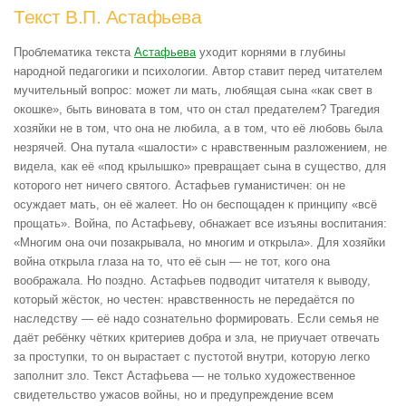
Текст В.П. Астафьева
Проблематика текста
Астафьева
уходит корнями в глубины
народной педагогики и психологии. Автор ставит перед читателем
мучительный вопрос: может ли мать, любящая сына «как свет в
окошке», быть виновата в том, что он стал предателем? Трагедия
хозяйки не в том, что она не любила, а в том, что её любовь была
незрячей. Она путала «шалости» с нравственным разложением, не
видела, как её «под крылышко» превращает сына в существо, для
которого нет ничего святого. Астафьев гуманистичен: он не
осуждает мать, он её жалеет. Но он беспощаден к принципу «всё
прощать». Война, по Астафьеву, обнажает все изъяны воспитания:
«Многим она очи позакрывала, но многим и открыла». Для хозяйки
война открыла глаза на то, что её сын — не тот, кого она
воображала. Но поздно. Астафьев подводит читателя к выводу,
который жёсток, но честен: нравственность не передаётся по
наследству — её надо сознательно формировать. Если семья не
даёт ребёнку чётких критериев добра и зла, не приучает отвечать
за проступки, то он вырастает с пустотой внутри, которую легко
заполнит зло. Текст Астафьева — не только художественное
свидетельство ужасов войны, но и предупреждение всем