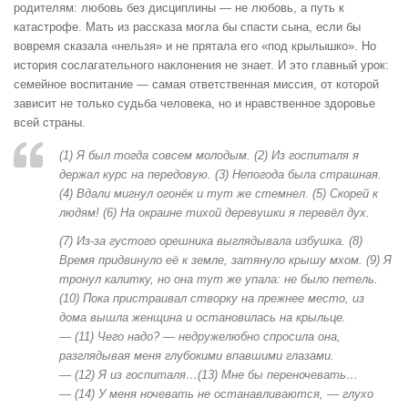
родителям: любовь без дисциплины — не любовь, а путь к
катастрофе. Мать из рассказа могла бы спасти сына, если бы
вовремя сказала «нельзя» и не прятала его «под крылышко». Но
история сослагательного наклонения не знает. И это главный урок:
семейное воспитание — самая ответственная миссия, от которой
зависит не только судьба человека, но и нравственное здоровье
всей страны.
(1) Я был тогда совсем молодым. (2) Из госпиталя я
держал курс на передовую. (3) Непогода была страшная.
(4) Вдали мигнул огонёк и тут же стемнел. (5) Скорей к
людям! (6) На окраине тихой деревушки я перевёл дух.
(7) Из-за густого орешника выглядывала избушка. (8)
Время придвинуло её к земле, затянуло крышу мхом. (9) Я
тронул калитку, но она тут же упала: не было петель.
(10) Пока пристраивал створку на прежнее место, из
дома вышла женщина и остановилась на крыльце.
— (11) Чего надо? — недружелюбно спросила она,
разглядывая меня глубокими впавшими глазами.
— (12) Я из госпиталя…(13) Мне бы переночевать…
— (14) У меня ночевать не останавливаются, — глухо