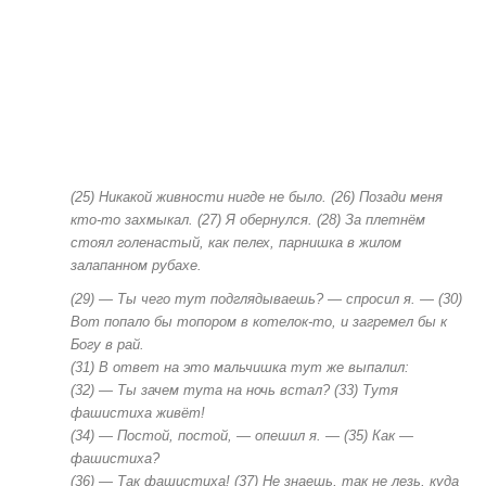
(25) Никакой живности нигде не было. (26) Позади меня
кто-то захмыкал. (27) Я обернулся. (28) За плетнём
стоял голенастый, как пелех, парнишка в жилом
залапанном рубахе.
(29) — Ты чего тут подглядываешь? — спросил я. — (30)
Вот попало бы топором в котелок-то, и загремел бы к
Богу в рай.
(31) В ответ на это мальчишка тут же выпалил:
(32) — Ты зачем тута на ночь встал? (33) Тутя
фашистиха живёт!
(34) — Постой, постой, — опешил я. — (35) Как —
фашистиха?
(36) — Так фашистиха! (37) Не знаешь, так не лезь, куда