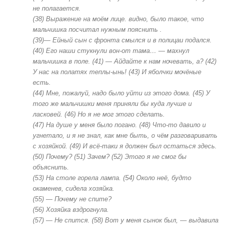
не полагается.
(38) Выражение на моём лице. видно, было такое, что
мальчишка посчитал нужным пояснить .
(39)— Ейный сын с фронта смылся и в полицаи подался.
(40) Его наши стукнули вон-от тама… — махнул
мальчишка в поле. (41) — Айдайте к нам ночевать, а? (42)
У нас на полатях теплы-ынь! (43) И яболчки мочёные
есть.
(44) Мне, пожалуй, надо было уйти из этого дома. (45) У
того же мальчишки меня приняли бы куда лучше и
ласковей. (46) Но я не мог этого сделать.
(47) На душе у меня было погано. (48) Что-то давило и
угнетало, и я не знал, как мне быть, о чём разговаривать
с хозяйкой. (49) И всё-таки я должен был остаться здесь.
(50) Почему? (51) Зачем? (52) Этого я не смог бы
объяснить.
(53) На столе горела лампа. (54) Около неё, будто
окаменев, сидела хозяйка.
(55) — Почему не спите?
(56) Хозяйка вздрогнула.
(57) — Не спится. (58) Вот у меня сынок был, — выдавила