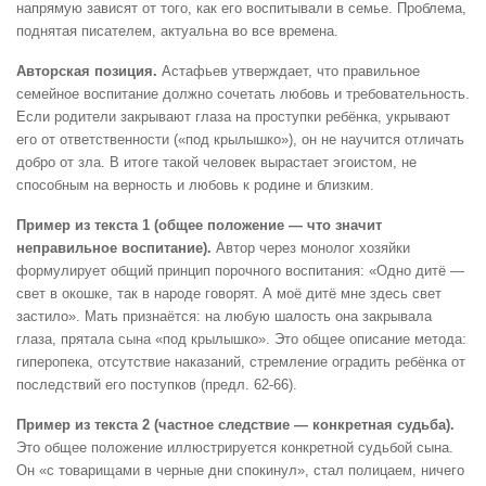
напрямую зависят от того, как его воспитывали в семье. Проблема,
поднятая писателем, актуальна во все времена.
Авторская позиция.
Астафьев утверждает, что правильное
семейное воспитание должно сочетать любовь и требовательность.
Если родители закрывают глаза на проступки ребёнка, укрывают
его от ответственности («под крылышко»), он не научится отличать
добро от зла. В итоге такой человек вырастает эгоистом, не
способным на верность и любовь к родине и близким.
Пример из текста 1 (общее положение — что значит
неправильное воспитание).
Автор через монолог хозяйки
формулирует общий принцип порочного воспитания: «Одно дитё —
свет в окошке, так в народе говорят. А моё дитё мне здесь свет
застило». Мать признаётся: на любую шалость она закрывала
глаза, прятала сына «под крылышко». Это общее описание метода:
гиперопека, отсутствие наказаний, стремление оградить ребёнка от
последствий его поступков (предл. 62-66).
Пример из текста 2 (частное следствие — конкретная судьба).
Это общее положение иллюстрируется конкретной судьбой сына.
Он «с товарищами в черные дни спокинул», стал полицаем, ничего