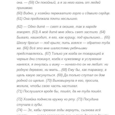
она. — (59) Он покойный, а я за него казнь от людей
принимаю.
(60) Видно, у хозяйки перехватило горло и сдавило сердце.
(61) Она продолжала почти неслышно.
(62) — Одно дитё — свет в окошке, так в народе
говорят. (63) А моё дитё мне здесь свет застило. (64)
Бывало, нашкодит, я его, как курицу, под крылышко… (65)
Школу бросил — под крыло; пить взялся — обратно туда
же. (66) Всё это мне шалостями ребячьими
представлялось. (67) Только уж когда он товарищей в
черные дни спокинул, когда к чужеземцу в услужение
нанялся, я очнулась и вижу — ничего-то он не любит: ни
родную деревню, ни мать…(68) Ему бы, как таракану, в
щель какую засунуться. (69) Да только спутал он дом
родной со щелью. (70) Выковырнула я его, просила,
молила, чтобы свою часть настигал.
(71) Послушался вроде бы, пошёл, да не туда пошёл.
(72) Хозяйка поднесла кружку ко рту. (73) Посудина
стучала о зубы.
(74) — Эх, кабы прежние годы вернуть, сызнова всё