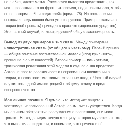
не любил, «даже мать». Рассказчик пытается представить, как
мать провожала его на фронт: «голосила, поди, наказывала, чтобы
он не позорил себя и родителей» (предл. 78). Но наставления
опоздали, ведь основа была уже разрушена. Пример показывает:
теория (всё прощать) приводит к практике (моральное уродство).
Это частный случай, иллюстрирующий общую закономерность.
Вывод из двух примеров и тип связи.
Между примерами
иллюстративная связь (от общего к частному)
. Первый пример
—
общее
описание воспитательной модели («под крылышко»,
прощение любых шалостей). Второй пример —
конкретная
,
трагическая реализация этой модели в судьбе сына-предателя.
Автор не просто рассказывает о неправильном воспитании в
теории, а показывает его живые, страшные плоды. Частный случай
служит наглядной иллюстрацией к общему тезису о вреде
всепрощенчества.
Моя личная позиция.
Я думаю, что метод «от общего к
частному», использованный Астафьевым, очень убедителен. Когда
мы слышим абстрактные рассуждения о воспитании, они мало
трогают. Но когда видим живую женщину, которая мучается от того,
что вырастила предателя, и понимаем, что причина в её