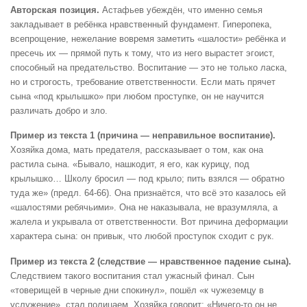
Авторская позиция.
Астафьев убеждён, что именно семья
закладывает в ребёнка нравственный фундамент. Гиперопека,
всепрощение, нежелание вовремя заметить «шалости» ребёнка и
пресечь их — прямой путь к тому, что из него вырастет эгоист,
способный на предательство. Воспитание — это не только ласка,
но и строгость, требование ответственности. Если мать прячет
сына «под крылышко» при любом проступке, он не научится
различать добро и зло.
Пример из текста 1 (причина — неправильное воспитание).
Хозяйка дома, мать предателя, рассказывает о том, как она
растила сына. «Бывало, нашкодит, я его, как курицу, под
крылышко… Школу бросил — под крыло; пить взялся — обратно
туда же» (предл. 64-66). Она признаётся, что всё это казалось ей
«шалостями ребячьими». Она не наказывала, не вразумляла, а
жалела и укрывала от ответственности. Вот причина деформации
характера сына: он привык, что любой проступок сходит с рук.
Пример из текста 2 (следствие — нравственное падение сына).
Следствием такого воспитания стал ужасный финал. Сын
«товерищей в черные дни спокинул», пошёл «к чужеземцу в
услужение», стал полицаем. Хозяйка говорит: «Ничего-то он не