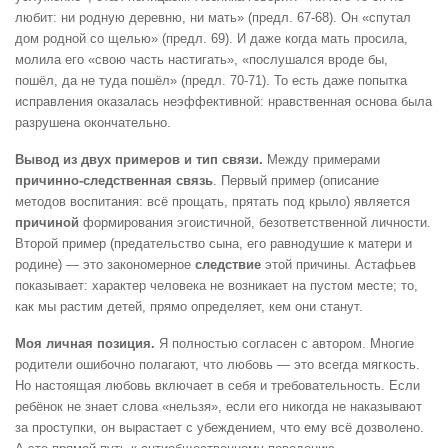
любит: ни родную деревню, ни мать» (предл. 67-68). Он «спутал
дом родной со щелью» (предл. 69). И даже когда мать просила,
молила его «свою часть настигать», «послушался вроде бы,
пошёл, да не туда пошёл» (предл. 70-71). То есть даже попытка
исправления оказалась неэффективной: нравственная основа была
разрушена окончательно.
Вывод из двух примеров и тип связи.
Между примерами
причинно-следственная связь
. Первый пример (описание
методов воспитания: всё прощать, прятать под крыло) является
причиной
формирования эгоистичной, безответственной личности.
Второй пример (предательство сына, его равнодушие к матери и
родине) — это закономерное
следствие
этой причины. Астафьев
показывает: характер человека не возникает на пустом месте; то,
как мы растим детей, прямо определяет, кем они станут.
Моя личная позиция.
Я полностью согласен с автором. Многие
родители ошибочно полагают, что любовь — это всегда мягкость.
Но настоящая любовь включает в себя и требовательность. Если
ребёнок не знает слова «нельзя», если его никогда не наказывают
за проступки, он вырастает с убеждением, что ему всё дозволено.