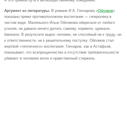
А это прямой путь к антиобщественному поведению.
Аргумент из литературы.
В романе И.А. Гончарова «
Обломов
»
показано прямо противоположное воспитание — гиперопека в
чистом виде. Маленького Илью Обломова оберегали от любого
усилия, не давали ничего делать самому, кормили, одевали,
баюкали. В результате вырос человек, не способный ни к труду, ни
к ответственности, ни к решительному поступку. Обломов стал
жертвой «тепличного» воспитания. Гончаров, как и Астафьев,
показывает, что всепрощенчество и отсутствие требовательности
убивают в человеке волю и нравственный стержень.