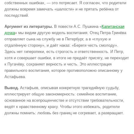
собственных ошибках, — это потрясает. Я согласен, что родители
должны вовремя замечать «шалости» и не прятать ребёнка от
последствий.
Аргумент из литературы.
В повести А.С. Пушкина «
Капитанская
дочка
» мы видим другую модель воспитания. Отец Петра Гринёва
отправляет сына на службу не в Петербург, а в «глухую и
отдалённую сторону», и даёт наказ: «Береги честь смолоду».
Здесь нет гиперопеки, есть строгость и ответственность. И Петр,
хотя и совершает ошибки, в итоге не предаёт присягу, не переходит
к Пугачёву, сохраняет верность и честь. Это иллюстрация
правильного воспитания, которое противоположно описанному у
Астафьева.
Вывод.
Астафьев, описывая конкретную трагедийную судьбу,
иллюстрирует общую закономерность: семейное воспитание,
основанное на всепрощенчестве и отсутствии требовательности,
ведёт к нравственному краху. Чтобы этого избежать, родители
должны помнить: любовь без границ не согревает, а развращает.