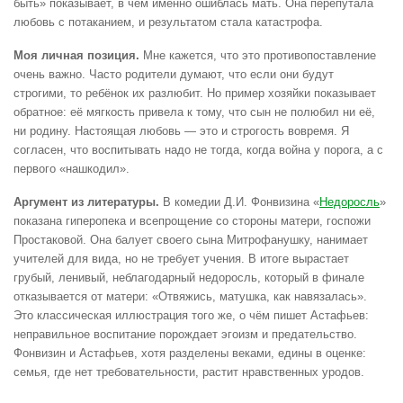
быть» показывает, в чём именно ошиблась мать. Она перепутала
любовь с потаканием, и результатом стала катастрофа.
Моя личная позиция.
Мне кажется, что это противопоставление
очень важно. Часто родители думают, что если они будут
строгими, то ребёнок их разлюбит. Но пример хозяйки показывает
обратное: её мягкость привела к тому, что сын не полюбил ни её,
ни родину. Настоящая любовь — это и строгость вовремя. Я
согласен, что воспитывать надо не тогда, когда война у порога, а с
первого «нашкодил».
Аргумент из литературы.
В комедии Д.И. Фонвизина «
Недоросль
»
показана гиперопека и всепрощение со стороны матери, госпожи
Простаковой. Она балует своего сына Митрофанушку, нанимает
учителей для вида, но не требует учения. В итоге вырастает
грубый, ленивый, неблагодарный недоросль, который в финале
отказывается от матери: «Отвяжись, матушка, как навязалась».
Это классическая иллюстрация того же, о чём пишет Астафьев:
неправильное воспитание порождает эгоизм и предательство.
Фонвизин и Астафьев, хотя разделены веками, едины в оценке:
семья, где нет требовательности, растит нравственных уродов.