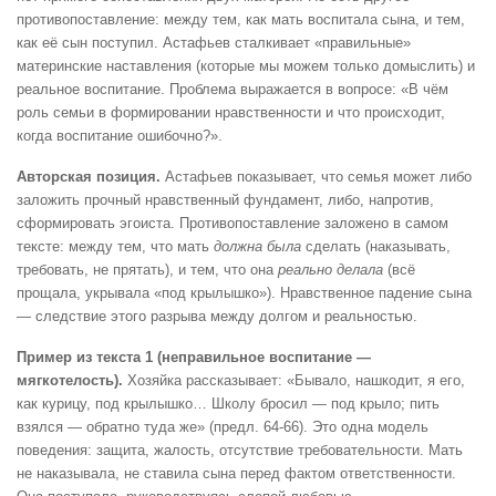
противопоставление: между тем, как мать воспитала сына, и тем,
как её сын поступил. Астафьев сталкивает «правильные»
материнские наставления (которые мы можем только домыслить) и
реальное воспитание. Проблема выражается в вопросе: «В чём
роль семьи в формировании нравственности и что происходит,
когда воспитание ошибочно?».
Авторская позиция.
Астафьев показывает, что семья может либо
заложить прочный нравственный фундамент, либо, напротив,
сформировать эгоиста. Противопоставление заложено в самом
тексте: между тем, что мать
должна была
сделать (наказывать,
требовать, не прятать), и тем, что она
реально делала
(всё
прощала, укрывала «под крылышко»). Нравственное падение сына
— следствие этого разрыва между долгом и реальностью.
Пример из текста 1 (неправильное воспитание —
мягкотелость).
Хозяйка рассказывает: «Бывало, нашкодит, я его,
как курицу, под крылышко… Школу бросил — под крыло; пить
взялся — обратно туда же» (предл. 64-66). Это одна модель
поведения: защита, жалость, отсутствие требовательности. Мать
не наказывала, не ставила сына перед фактом ответственности.