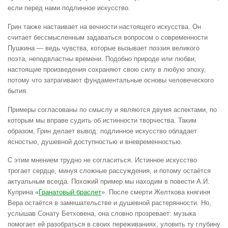
если перед нами подлинное искусство.
Грин также настаивает на вечности настоящего искусства. Он
считает бессмысленным задаваться вопросом о современности
Пушкина — ведь чувства, которые вызывает поэзия великого
поэта, неподвластны времени. Подобно природе или любви,
настоящие произведения сохраняют свою силу в любую эпоху,
потому что затрагивают фундаментальные основы человеческого
бытия.
Примеры согласованы по смыслу и являются двумя аспектами, по
которым мы вправе судить об истинности творчества. Таким
образом, Грин делает вывод: подлинное искусство обладает
ясностью, душевной доступностью и вневременностью.
С этим мнением трудно не согласиться. Истинное искусство
трогает сердце, минуя сложные рассуждения, и потому остаётся
актуальным всегда. Похожий пример мы находим в повести А.И.
Куприна «
Гранатовый браслет
». После смерти Желткова княгиня
Вера остаётся в замешательстве и душевной растерянности. Но,
услышав Сонату Бетховена, она словно прозревает: музыка
помогает ей разобраться в своих переживаниях, уловить ту глубину