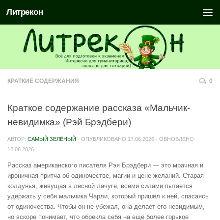
Литрекон
КРАТКИЕ СОДЕРЖАНИЯ
0
Краткое содержание рассказа «Мальчик-
невидимка» (Рэй Брэдбери)
АВТОР:
САМЫЙ ЗЕЛЁНЫЙ
· ОПУБЛИКОВАНО
17.06.2026
· ОБНОВЛЕНО
12.06.2026
Рассказ американского писателя Рэя Брэдбери — это мрачная и
ироничная притча об одиночестве, магии и цене желаний. Старая
колдунья, живущая в лесной лачуге, всеми силами пытается
удержать у себя мальчика Чарли, который пришёл к ней, спасаясь
от одиночества. Чтобы он не убежал, она делает его невидимым,
но вскоре понимает, что обрекла себя на ещё более горькое