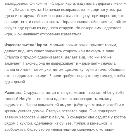
заколдовала. Он кричит: «Старая карга, вздумала удержать меня!»
— и убегает в кусты. Но ночью возвращается и садится у костра,
где спит старуха. Утром она разыгрывает сцену: притворяется, что
не видит его, и начинает звать. Чарли сначала забавляется, тайком
ворует еду прямо из-под носа старухи. Но вскоре ему надоедает
игра, и он начинает откровенно издеваться.
Издевательства Чарли.
Мальчик корчит рожи, прыгает голым,
делает вид, что хочет задушить старуху или плюнуть в лицо.
Старуха с трудом сдерживается, делает вид, что ничего не
замечает. Наконец она не выдерживает и «замечает» сначала
палец его ноги, потом ухо, потом щиколотку, руки и тело, объявляя,
что невидимость сходит. Чарли требует вернуть ему голову, чтобы
идти домой.
Развязка.
Старуха пытается оттянуть момент, кричит: «Нет у тебя
головы! Нету!» — но потом сдаётся и возвращает мальчику
видимость. Чарли швыряет ей амулет (мёртвую мышь с иглой) и с
криком убегает домой. Старуха остаётся одна. Она подбирает
вязанку хвороста и идёт к лачуге. В сумерках она садится у костра
рядом с куклой, сделанной из сучьев, тряпок и камешков, и
воображает, будто это её «ненаглядный сыночек», с которым