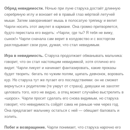
Обряд невидимости.
Ночью при луне старуха достаёт длинную
серебряную иглу и вонзает её в правый глаз мёртвой летучей
мыши. Затем заворачивает мышь в полосатую тряпицу и велит
Чарли носить этот амулет в кармане. Она громко притворяется,
будто перестала его видеть: «Чарли, где ты? Я тебя не вижу,
сынок!» Чарли сначала сам верит в колдовство и с восторгом
разглядывает свои руки, думая, что стал невидимым.
Игра в невидимость.
Старуха продолжает обманывать мальчика:
говорит, что он стал настоящим невидимкой, хотя отлично его
видит. Чарли ликует и начинает фантазировать, какие проказы
будет творить: бегать по чужим полям, щипать девчонок, воровать
кур. Но старуха тут же пугает его последствиями: он не сможет
вернуться к родителям (те умрут от страха), девушки не захотят
целовать того, кого не видно, а отец может случайно выстрелить в
«шорох». Чарли просит сделать его снова видимым, но старуха
говорит, что невидимость сойдёт сама не раньше чем через год.
Она предлагает мальчику остаться с ней — обещает баловать и
холить.
Побег и возвращение.
Чарли понимает, что старуха нарочно его