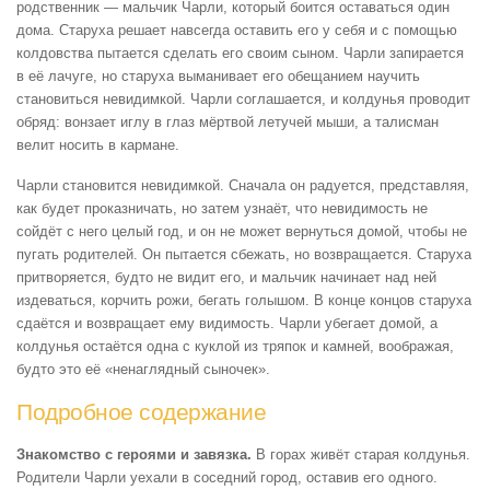
родственник — мальчик Чарли, который боится оставаться один
дома. Старуха решает навсегда оставить его у себя и с помощью
колдовства пытается сделать его своим сыном. Чарли запирается
в её лачуге, но старуха выманивает его обещанием научить
становиться невидимкой. Чарли соглашается, и колдунья проводит
обряд: вонзает иглу в глаз мёртвой летучей мыши, а талисман
велит носить в кармане.
Чарли становится невидимкой. Сначала он радуется, представляя,
как будет проказничать, но затем узнаёт, что невидимость не
сойдёт с него целый год, и он не может вернуться домой, чтобы не
пугать родителей. Он пытается сбежать, но возвращается. Старуха
притворяется, будто не видит его, и мальчик начинает над ней
издеваться, корчить рожи, бегать голышом. В конце концов старуха
сдаётся и возвращает ему видимость. Чарли убегает домой, а
колдунья остаётся одна с куклой из тряпок и камней, воображая,
будто это её «ненаглядный сыночек».
Подробное содержание
Знакомство с героями и завязка.
В горах живёт старая колдунья.
Родители Чарли уехали в соседний город, оставив его одного.