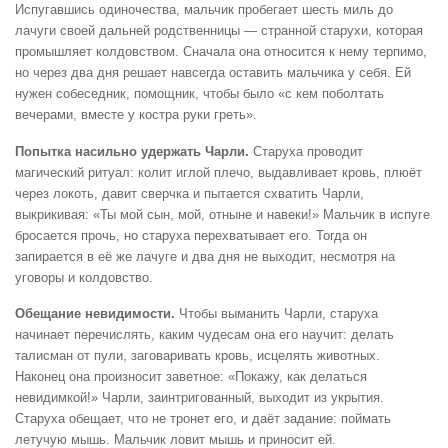
Испугавшись одиночества, мальчик пробегает шесть миль до
лачуги своей дальней родственницы — странной старухи, которая
промышляет колдовством. Сначала она относится к нему терпимо,
но через два дня решает навсегда оставить мальчика у себя. Ей
нужен собеседник, помощник, чтобы было «с кем поболтать
вечерами, вместе у костра руки греть».
Попытка насильно удержать Чарли.
Старуха проводит
магический ритуал: колит иглой плечо, выдавливает кровь, плюёт
через локоть, давит сверчка и пытается схватить Чарли,
выкрикивая: «Ты мой сын, мой, отныне и навеки!» Мальчик в испуге
бросается прочь, но старуха перехватывает его. Тогда он
запирается в её же лачуге и два дня не выходит, несмотря на
уговоры и колдовство.
Обещание невидимости.
Чтобы выманить Чарли, старуха
начинает перечислять, каким чудесам она его научит: делать
талисман от пули, заговаривать кровь, исцелять животных.
Наконец она произносит заветное: «Покажу, как делаться
невидимкой!» Чарли, заинтригованный, выходит из укрытия.
Старуха обещает, что не тронет его, и даёт задание: поймать
летучую мышь. Мальчик ловит мышь и приносит ей.