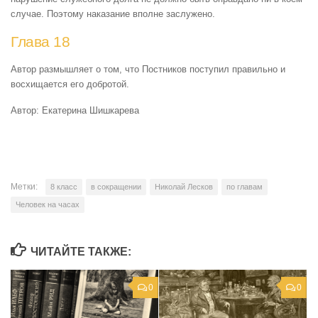
случае. Поэтому наказание вполне заслужено.
Глава 18
Автор размышляет о том, что Постников поступил правильно и
восхищается его добротой.
Автор: Екатерина Шишкарева
Метки:
8 класс
в сокращении
Николай Лесков
по главам
Человек на часах
ЧИТАЙТЕ ТАКЖЕ:
0
0