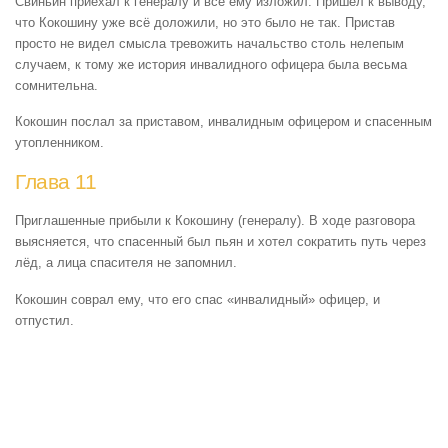
Свиньин приехал к генералу и всё ему изложил. Пришел к выводу,
что Кокошину уже всё доложили, но это было не так. Пристав
просто не видел смысла тревожить начальство столь нелепым
случаем, к тому же история инвалидного офицера была весьма
сомнительна.
Кокошин послал за приставом, инвалидным офицером и спасенным
утопленником.
Глава 11
Приглашенные прибыли к Кокошину (генералу). В ходе разговора
выясняется, что спасенный был пьян и хотел сократить путь через
лёд, а лица спасителя не запомнил.
Кокошин соврал ему, что его спас «инвалидный» офицер, и
отпустил.