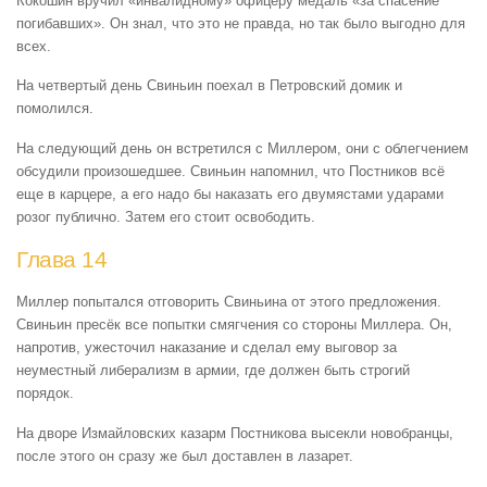
Кокошин вручил «инвалидному» офицеру медаль «за спасение
погибавших». Он знал, что это не правда, но так было выгодно для
всех.
На четвертый день Свиньин поехал в Петровский домик и
помолился.
На следующий день он встретился с Миллером, они с облегчением
обсудили произошедшее. Свиньин напомнил, что Постников всё
еще в карцере, а его надо бы наказать его двумястами ударами
розог публично. Затем его стоит освободить.
Глава 14
Миллер попытался отговорить Свиньина от этого предложения.
Свиньин пресёк все попытки смягчения со стороны Миллера. Он,
напротив, ужесточил наказание и сделал ему выговор за
неуместный либерализм в армии, где должен быть строгий
порядок.
На дворе Измайловских казарм Постникова высекли новобранцы,
после этого он сразу же был доставлен в лазарет.