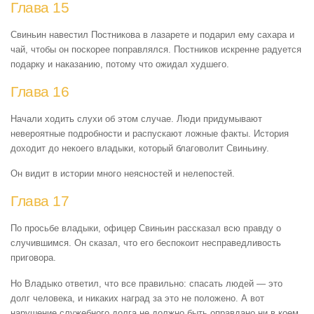
Глава 15
Свиньин навестил Постникова в лазарете и подарил ему сахара и
чай, чтобы он поскорее поправлялся. Постников искренне радуется
подарку и наказанию, потому что ожидал худшего.
Глава 16
Начали ходить слухи об этом случае. Люди придумывают
невероятные подробности и распускают ложные факты. История
доходит до некоего владыки, который благоволит Свиньину.
Он видит в истории много неясностей и нелепостей.
Глава 17
По просьбе владыки, офицер Свиньин рассказал всю правду о
случившимся. Он сказал, что его беспокоит несправедливость
приговора.
Но Владыко ответил, что все правильно: спасать людей — это
долг человека, и никаких наград за это не положено. А вот
нарушение служебного долга не должно быть оправдано ни в коем