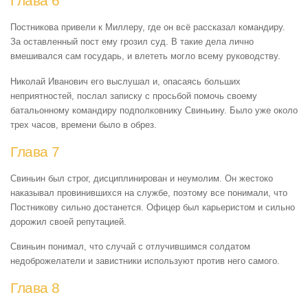
Глава 6
Постникова привели к Миллеру, где он всё рассказал командиру.
За оставленный пост ему грозил суд. В такие дела лично
вмешивался сам государь, и влететь могло всему руководству.
Николай Иванович его выслушал и, опасаясь больших
неприятностей, послал записку с просьбой помочь своему
батальонному командиру подполковнику Свиньину. Было уже около
трех часов, времени было в обрез.
Глава 7
Свиньин был строг, дисциплинирован и неумолим. Он жестоко
наказывал провинившихся на службе, поэтому все понимали, что
Постникову сильно достанется. Офицер был карьеристом и сильно
дорожил своей репутацией.
Свиньин понимал, что случай с отлучившимся солдатом
недоброжелатели и завистники используют против него самого.
Глава 8