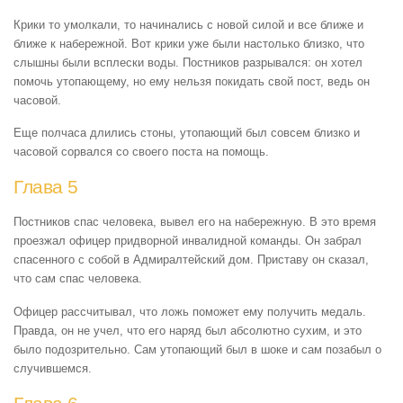
Крики то умолкали, то начинались с новой силой и все ближе и
ближе к набережной. Вот крики уже были настолько близко, что
слышны были всплески воды. Постников разрывался: он хотел
помочь утопающему, но ему нельзя покидать свой пост, ведь он
часовой.
Еще полчаса длились стоны, утопающий был совсем близко и
часовой сорвался со своего поста на помощь.
Глава 5
Постников спас человека, вывел его на набережную. В это время
проезжал офицер придворной инвалидной команды. Он забрал
спасенного с собой в Адмиралтейский дом. Приставу он сказал,
что сам спас человека.
Офицер рассчитывал, что ложь поможет ему получить медаль.
Правда, он не учел, что его наряд был абсолютно сухим, и это
было подозрительно. Сам утопающий был в шоке и сам позабыл о
случившемся.