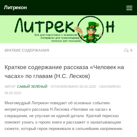
Литрекон
КРАТКИЕ СОДЕРЖАНИЯ
0
Краткое содержание рассказа «Человек на
часах» по главам (Н.С. Лесков)
АВТОР:
САМЫЙ ЗЕЛЁНЫЙ
· ОПУБЛИКОВАНО
06.05.2020
· ОБНОВЛЕНО
06.05.2020
Многомудрый Литрекон поведает об основных событиях
интригующего рассказа Н.Лескова «Человек на часах» в
сокращении, не упуская ни единой детали. Краткий пересказ
поможет узнать о героях книги и расскажет о захватывающем
сюжете, который герои переживали в сильнейшем напряжении.