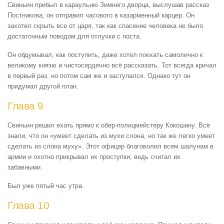
Свиньин прибыл в караульню Зимнего дворца, выслушав рассказ
Постникова, он отправил часового в казарменный карцер. Он
захотел скрыть все от царя, так как спасение человека не было
достаточным поводом для отлучки с поста.
Он обдумывал, как поступить, даже хотел поехать самолично к
великому князю и чистосердечно всё рассказать. Тот всегда кричал
в первый раз, но потом сам же и заступался. Однако тут он
придумал другой план.
Глава 9
Свиньин решил ехать прямо к обер-полицмейстеру Кокошину. Всё
знали, что он «умеет сделать из мухи слона, но так же легко умеет
сделать из слона муху». Этот офицер благоволил всем шалунам в
армии и охотно прикрывал их проступки, ведь считал их
забавными.
Был уже пятый час утра.
Глава 10