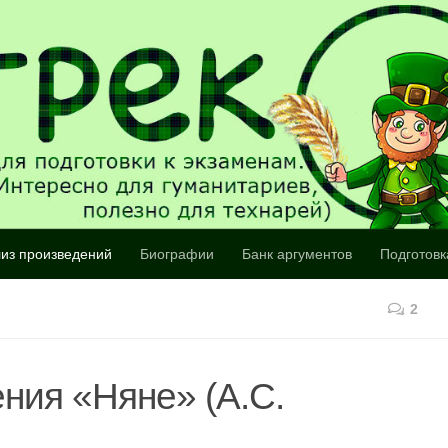
из произведений
Биографии
Банк аргументов
Подготовк
2
ния «Няне» (А.С.