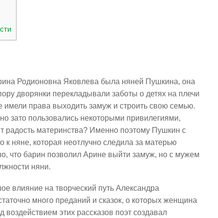
сти
Арина Родионовна Яковлева была няней Пушкина, она
пору дворянки перекладывали заботы о детях на плечи
е имели права выходить замуж и строить свою семью.
но зато пользовались некоторыми привилегиями,
ят радость материнства? Именно поэтому Пушкин с
 к няне, которая неотлучно следила за матерью
но, что барин позволил Арине выйти замуж, но с мужем
олжности няни.
ое влияние на творческий путь Александра
статочно много преданий и сказок, о которых женщина
д воздействием этих рассказов поэт создавал