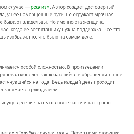
ном случае —
реализм
. Автор создает достоверный
ела, у нее наморщенные руки. Ее окружает мрачная
 не бывают владельцы. Но именно эта женщина
час, когда ее воспитаннику нужна поддержка. Все это
шь изобразил то, что было на самом деле.
личается особой сложностью. В произведении
рировал монолог, заключающийся в обращении к няне.
растянувшийся на года. Ведь каждый день проходит
 и занимается рукоделием.
присуще деление на смысловые части и на строфы.
ает ее «Голубка дряхлая моя». Перед нами старушка,