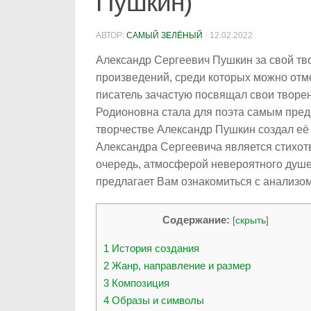
Пушкин)
АВТОР:
САМЫЙ ЗЕЛЁНЫЙ
·
12.02.2022
Александр Сергеевич Пушкин за свой тв
произведений, среди которых можно отмет
писатель зачастую посвящал свои творе
Родионовна стала для поэта самым пред
творчестве Александр Пушкин создал её
Александра Сергеевича является стихот
очередь, атмосферой невероятного душе
предлагает Вам ознакомиться с анализом
Содержание:
[
скрыть
]
1
История создания
2
Жанр, направление и размер
3
Композиция
4
Образы и символы