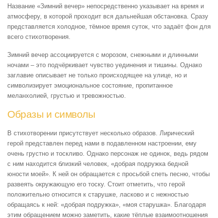
Название «Зимний вечер» непосредственно указывает на время и
атмосферу, в которой проходит вся дальнейшая обстановка. Сразу
представляется холодное, тёмное время суток, что задаёт фон для
всего стихотворения.
Зимний вечер ассоциируется с морозом, снежными и длинными
ночами – это подчёркивает чувство уединения и тишины. Однако
заглавие описывает не только происходящее на улице, но и
символизирует эмоциональное состояние, пропитанное
меланхолией, грустью и тревожностью.
Образы и символы
В стихотворении присутствует несколько образов. Лирический
герой представлен перед нами в подавленном настроении, ему
очень грустно и тоскливо. Однако персонаж не одинок, ведь рядом
с ним находится близкий человек, «добрая подружка бедной
юности моей». К ней он обращается с просьбой спеть песню, чтобы
развеять окружающую его тоску. Стоит отметить, что герой
положительно относится к старушке, ласково и с нежностью
обращаясь к ней: «добрая подружка», «моя старушка». Благодаря
этим обращением можно заметить, какие тёплые взаимоотношения