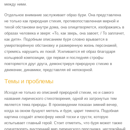
между ними.
Отдельное внимание заслуживает образ бури. Она представлена
не только как природная стихия, противопоставленная мирной и
тихой обстановки внутри дома, она олицетворяется, изображаясь в
образах человека и зверя: «То, как зверь, она завоет, / То заплачет,
как дитя». Подобным описанием буря словно врывается в
умиротворённую обстановку и размеренную жизнь персонажей,
стремясь нарушить их покой. Усиливается её образ благодаря
кольцевой композиции, где первая и последняя строфы
повторяются друг друга, демонстрируя природную стихию в
движении, динамики, представляя её непокорной.
Темы и проблемы
Исходя не только из описаний природной стихии, но и самого
названия лирического стихотворения, одной из затронутых тем
является тема природы. В произведении показан зимний вечер,
когда за окном бушуют метель и буря, царит темнота. Подобная
картина создаёт атмосферу некой тоски и грусти, которую
испытывает главный герой. Стоит отметить, что буря может также
олицетворять внутренний мир лирического персонажа, неспокойный