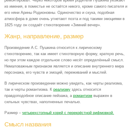
ремонтировал. Через некоторое время родители Пушкина уезжают
из имения, в поместье не остаётся никого, кроме самого писателя и
его няни Арины Родионовны. Одиночество и скука, подобная
атмосфера в доме очень угнетают поэта и под такими эмоциями в
1825 году он создаёт стихотворение «Зимний вечер».
Жанр, направление, размер
Произведение А.С. Пушкина относится к лирическому
стихотворению, так как имеет стихотворную форму, краткую речь,
но при этом каждое отдельное слово несёт определённый смысл.
Немаловажным признаком является и описание внутреннего мира
персонажа, его чувств и эмоций, переживаний и мыслей.
В лирическом произведении можно увидеть, как черты реализма,
так и черты романтизма. К
реализму
здесь относится
правдоподобное описание пейзажа, а
романтизм
выражен в
сильных чувствах, наполненных печалью.
Размер –
четырехстопный хорей с перекрёстной рифмовкой.
Смысл названия