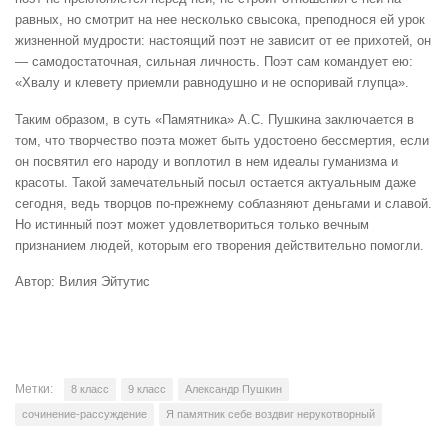
равных, но смотрит на нее несколько свысока, преподнося ей урок
жизненной мудрости: настоящий поэт не зависит от ее прихотей, он
— самодостаточная, сильная личность. Поэт сам командует ею:
«Хвалу и клевету приемли равнодушно и не оспоривай глупца».
Таким образом, в суть «Памятника» А.С. Пушкина заключается в
том, что творчество поэта может быть удостоено бессмертия, если
он посвятил его народу и воплотил в нем идеалы гуманизма и
красоты. Такой замечательный посыл остается актуальным даже
сегодня, ведь творцов по-прежнему соблазняют деньгами и славой.
Но истинный поэт может удовлетвориться только вечным
признанием людей, которым его творения действительно помогли.
Автор: Вилия Эйтутис
Метки:
8 класс
9 класс
Александр Пушкин
сочинение-рассуждение
Я памятник себе воздвиг нерукотворный