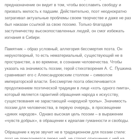
предназначение он видит в том, чтобы восславить свободу и
призвать милость к падшим. Действительно, поэт неоднократно
затрагивал актуальные проблемы своем творчестве и даже не раз
был наказан ссылкой за свою поэзию. Только благодаря
заступничеству высокопоставленных людей, он смог избежать
изгнания в Сибири.
Памятник – образ условный, аллегория бессмертия поэта. Он
нерукотворный, то есть нематериальный, существующий не в
пространстве, а во времени, в сознании человечества. Чтобы
указать на значимость поэзии, герой стихотворения А. С. Пушкина
сравнивает его с Александровским столпом – символом
императорской власти. Бессмертие поэта обеспечивается
продолжением поэтической традиции в лице «хоть одного пиита»,
который является гарантией обращения народа к искусству,
существования не зарастающей «народной тропы». Значимость
поэзии для человечества, в первую очередь, в просвещении
«диких народов». Однако высокая цель поэзии – в выражении
«чувств добрых», в обращении к идеалам гуманности и свободы.
Обращение к музе звучит не в традиционном для поэзии стиле:
поэт не преклоняется перед ней, не строит отношения с ней на