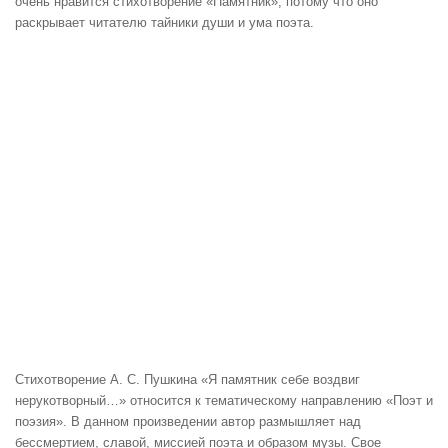
очень нравится стихотворение «Памятник», потому что оно
раскрывает читателю тайники души и ума поэта.
Стихотворение А. С. Пушкина «Я памятник себе воздвиг
нерукотворный…» относится к тематическому направлению «Поэт и
поэзия». В данном произведении автор размышляет над
бессмертием, славой, миссией поэта и образом музы. Свое