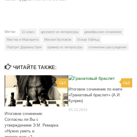
Метки:
11 класс
аргумент из литературы
декабрьское сочинение
Мастер и Маргарита
Михаил Булгаков
Оскар Уайльд
Портрет Дориана Грея
пример из литературы
сочинение-рассуждение
ЧИТАЙТЕ ТАКЖЕ:
0
0
Итоговое сочинение по книге
«Гранатовый браслет» (А.И.
Куприн)
05.10.2024
Итоговое сочинение:
Согласны ли Вы с
утверждением Э.М. Ремарка:
«Нужно уметь и
проигрывать»?