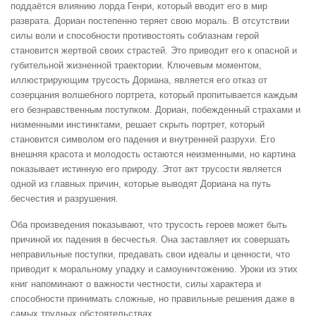
поддаётся влиянию лорда Генри, который вводит его в мир
разврата. Дориан постепенно теряет свою мораль. В отсутствии
силы воли и способности противостоять соблазнам герой
становится жертвой своих страстей. Это приводит его к опасной и
губительной жизненной траектории. Ключевым моментом,
иллюстрирующим трусость Дориана, является его отказ от
созерцания волшебного портрета, который пропитывается каждым
его безнравственным поступком. Дориан, побежденный страхами и
низменными инстинктами, решает скрыть портрет, который
становится символом его падения и внутренней разрухи. Его
внешняя красота и молодость остаются неизменными, но картина
показывает истинную его природу. Этот акт трусости является
одной из главных причин, которые выводят Дориана на путь
бесчестия и разрушения.
Оба произведения показывают, что трусость героев может быть
причиной их падения в бесчестья. Она заставляет их совершать
неправильные поступки, предавать свои идеалы и ценности, что
приводит к моральному упадку и самоуничтожению. Уроки из этих
книг напоминают о важности честности, силы характера и
способности принимать сложные, но правильные решения даже в
самых трудных обстоятельствах.