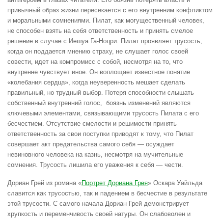
привычный образ жизни пересекается с его внутренним конфликтом
и моральными сомнениями. Пилат, как могущественный человек,
не способен взять на себя ответственность и принять смелое
решение в случае с Иешуа Га-Ноцри. Пилат проявляет трусость,
когда он поддается мнению страху, не слушает голос своей
совести, идет на компромисс с собой, несмотря на то, что
внутренне чувствует иное. Он воплощает известное понятие
«колебания сердца», когда неуверенность мешает сделать
правильный, но трудный выбор. Потеря способности слышать
собственный внутренний голос, боязнь изменений являются
ключевыми элементами, связывающими трусость Пилата с его
бесчестием. Отсутствие смелости и решимости принять
ответственность за свои поступки приводят к тому, что Пилат
совершает акт предательства самого себя — осуждает
невиновного человека на казнь, несмотря на мучительные
сомнения. Трусость лишила его уважения к себя — чести.
Дориан Грей из романа «
Портрет Дориана Грея
» Оскара Уайльда
славится как трусостью, так и падением в бесчестие в результате
этой трусости. С самого начала Дориан Грей демонстрирует
хрупкость и переменчивость своей натуры. Он слабоволен и