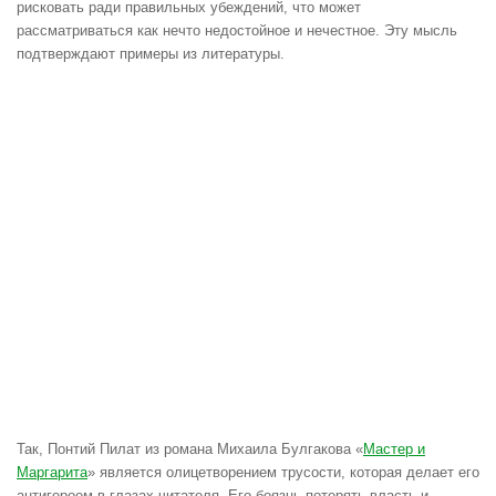
рисковать ради правильных убеждений, что может
рассматриваться как нечто недостойное и нечестное. Эту мысль
подтверждают примеры из литературы.
Так, Понтий Пилат из романа Михаила Булгакова «
Мастер и
Маргарита
» является олицетворением трусости, которая делает его
антигероем в глазах читателя. Его боязнь потерять власть и