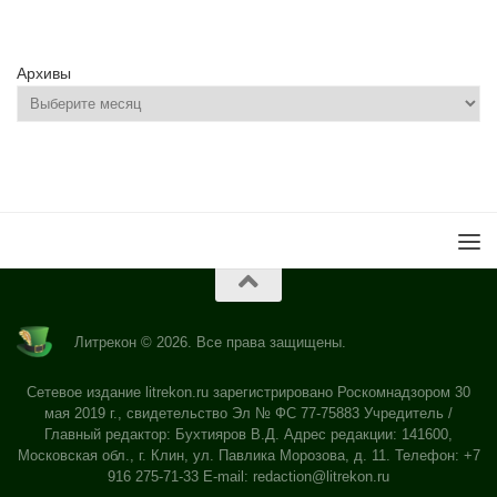
Архивы
Литрекон © 2026. Все права защищены.
Сетевое издание litrekon.ru зарегистрировано Роскомнадзором 30
мая 2019 г., свидетельство Эл № ФС 77-75883 Учредитель /
Главный редактор: Бухтияров В.Д. Адрес редакции: 141600,
Московская обл., г. Клин, ул. Павлика Морозова, д. 11. Телефон: +7
916 275-71-33 E-mail:
redaction@litrekon.ru