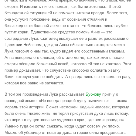
от чахотки в ночлежке. Анна прекрасно понимает, что близок час ее
смерти. И изменить ничего нельзя, как бы ни хотелось. В этой
безнадежной ситуации ей не поможет никакая правда. Более того,
она усугубит положение, ведь от осознания отчаяния и
безысходности больной легче не станет. Ее болезнь лишь глубже
пустит корни. Единственное средство помочь Анне — это
сострадание Луки. Скиталец выслушал ее и развлек рассказами о
Царствии Небесном, где для Анны обязательно отыщется место.
Лука говорил о нем так, будто видел его собственными глазами.
Анна поверила его словам, ей стало легче, так как жизнь после
смерти обещала блаженный покой, которого ей так не хватало. Этот
пример доказывает, что сочувствие способно ослабить хватку
боли, которую уже не победить. А правда лишь сыпет соль на рану,
которая все равно не затянется.
В том же произведении Лука рассказывает
Бубнову
притчу о
праведной земле. «Не всегда правдой душу вылечишь» — такова
мораль этой истории. Сюжет несложен: бедный человек, которому
было очень тяжело жить, не терял присутствия духа лишь потому,
что верил в существование чудесного края, где все «праведно».
Именно туда он хотел сбежать, когда будет совсем уж плохо.
Мысль об убежище от невзгод давала герою силы преодолевать