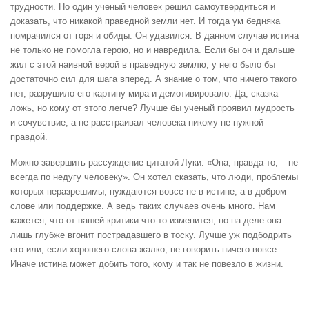
трудности. Но один ученый человек решил самоутвердиться и
доказать, что никакой праведной земли нет. И тогда ум бедняка
помрачился от горя и обиды. Он удавился. В данном случае истина
не только не помогла герою, но и навредила. Если бы он и дальше
жил с этой наивной верой в праведную землю, у него было бы
достаточно сил для шага вперед. А знание о том, что ничего такого
нет, разрушило его картину мира и демотивировало. Да, сказка —
ложь, но кому от этого легче? Лучше бы ученый проявил мудрость
и сочувствие, а не расстраивал человека никому не нужной
правдой.
Можно завершить рассуждение цитатой Луки: «Она, правда-то, – не
всегда по недугу человеку». Он хотел сказать, что люди, проблемы
которых неразрешимы, нуждаются вовсе не в истине, а в добром
слове или поддержке. А ведь таких случаев очень много. Нам
кажется, что от нашей критики что-то изменится, но на деле она
лишь глубже вгонит пострадавшего в тоску. Лучше уж подбодрить
его или, если хорошего слова жалко, не говорить ничего вовсе.
Иначе истина может добить того, кому и так не повезло в жизни.