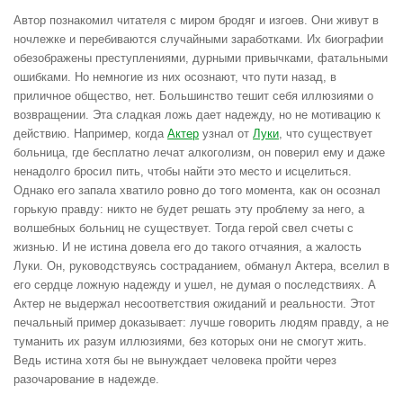
Автор познакомил читателя с миром бродяг и изгоев. Они живут в
ночлежке и перебиваются случайными заработками. Их биографии
обезображены преступлениями, дурными привычками, фатальными
ошибками. Но немногие из них осознают, что пути назад, в
приличное общество, нет. Большинство тешит себя иллюзиями о
возвращении. Эта сладкая ложь дает надежду, но не мотивацию к
действию. Например, когда
Актер
узнал от
Луки
, что существует
больница, где бесплатно лечат алкоголизм, он поверил ему и даже
ненадолго бросил пить, чтобы найти это место и исцелиться.
Однако его запала хватило ровно до того момента, как он осознал
горькую правду: никто не будет решать эту проблему за него, а
волшебных больниц не существует. Тогда герой свел счеты с
жизнью. И не истина довела его до такого отчаяния, а жалость
Луки. Он, руководствуясь состраданием, обманул Актера, вселил в
его сердце ложную надежду и ушел, не думая о последствиях. А
Актер не выдержал несоответствия ожиданий и реальности. Этот
печальный пример доказывает: лучше говорить людям правду, а не
туманить их разум иллюзиями, без которых они не смогут жить.
Ведь истина хотя бы не вынуждает человека пройти через
разочарование в надежде.