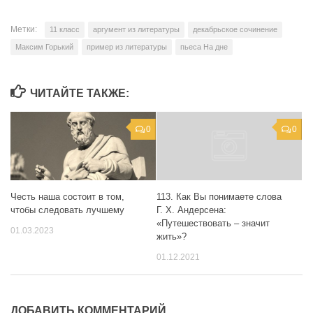
Метки:
11 класс
аргумент из литературы
декабрьское сочинение
Максим Горький
пример из литературы
пьеса На дне
ЧИТАЙТЕ ТАКЖЕ:
0
0
Честь наша состоит в том,
113. Как Вы понимаете слова
чтобы следовать лучшему
Г. Х. Андерсена:
«Путешествовать – значит
01.03.2023
жить»?
01.12.2021
ДОБАВИТЬ КОММЕНТАРИЙ