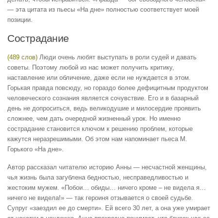
— эта цитата из пьесы «На дне» полностью соответствует моей
позиции.
Сострадание
(489 слов)
Люди очень любят выступать в роли судей и давать
советы. Поэтому любой из нас может получить критику,
наставление или обличение, даже если не нуждается в этом.
Горькая правда повсюду, но гораздо более дефицитным продуктом
человеческого сознания является сочувствие. Его и в базарный
день не допроситься, ведь великодушие и милосердие проявить
сложнее, чем дать очередной жизненный урок. Но именно
сострадание становится ключом к решению проблем, которые
кажутся неразрешимыми. Об этом нам напоминает пьеса М.
Горького «На дне».
Автор рассказал читателю историю Анны — несчастной женщины,
чья жизнь была загублена бедностью, несправедливостью и
жестоким мужем. «Побои… обиды… ничего кроме – не видела я…
ничего не видела!» — так героиня отзывается о своей судьбе.
Супруг «заездил ее до смерти». Ей всего 30 лет, а она уже умирает