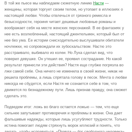
В той же пьесе мы наблюдаем сюжетную линию
Насти
—
женщины, которая торгует своим телом, но утопает в иллюзиях о
настоящей любви. Чтобы отвлечься от грязного ремесла и
безысходности, героиня читает дешевые любовные романы и
воображает себя на месте женских персонажей. В ее фантазиях у
нее есть возлюбленный, настоящий джентельмен, который был от
нее без ума. Ее истории снисходительно выслушивали обитатели
ночлежки, но сопровождали их зубоскальством. Настю это
расстраивало, выбивало из колеи. Но Лука сделал вид, что
поверил девушке. Он утешил ее, проявил сострадание. Но какой
результат принесли эти действия? Настя еще глубже погрязла во
лжи самой себе. Она ничего не изменила в своей жизни, никак не
решила проблемы, а лишь спрятала голову в песок. Мечта о любви
никогда не сбудется, если Настя не сознается себе в том, что
движется по безнадежному пути. Лишь признав правду, она сможет
сделать это.
Подведем итог: ложь во благо остается ложью — тем, что еще
сильнее запутывает противоречия и проблемы в жизни. Она дает
фальшивые надежды, которые лишь усугубляют трудности. Только
истина помогает людям стряхнуть морок иллюзий и понять, что
делать, чтобы исправиться. «Правда — бог свободного человека»