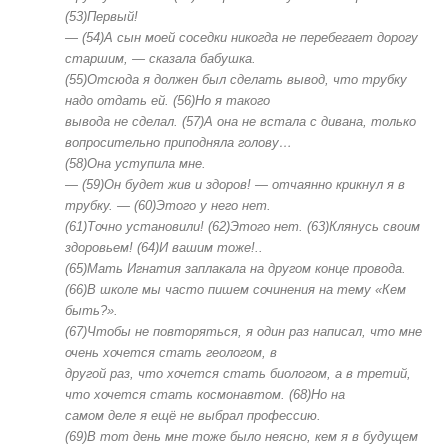
(53)Первый!
—
(54)А
сын
моей
соседки
никогда
не
перебегает
дорогу
старшим,
—
сказала
бабушка.
(55)Отсюда
я
должен
был
сделать
вывод,
что
трубку
надо
отдать
ей.
(56)Но
я
такого
вывода
не
сделал.
(57)А
она
не
встала
с
дивана,
только
вопросительно
приподняла
голову…
(58)Она
уступила
мне.
—
(59)Он
будет
жив
и
здоров!
—
отчаянно
крикнул
я
в
трубку.
—
(60)Этого
у
него
нет.
(
61)
Точно
установили!
(
62
)Этого
нет.
(
63
)Клянусь
своим
здоровьем!
(64)И
вашим
тоже!..
(
65
)Мать
Игнатия
за
плакала
на
другом
конце
провода.
(
66
)В
школе
мы
часто
пишем
сочинения
на
тему
«Кем
быть?»
.
(
67
)Чтобы
не
повторяться,
я
один
раз
написал,
что
мне
очень
хочется
стать
геологом,
в
другой
раз
,
что
хочется
стать
биологом,
а
в
третий
,
что
хочется
стать
космонавтом.
(
68
)Но
на
самом
деле
я
ещё
не
выбрал
професси
ю
.
(
69
)В
тот
день
мне
тоже
было
неясно,
кем
я
в
будущем