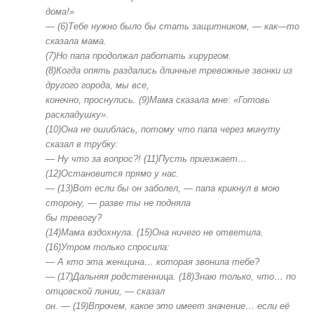
дома!»
—
(6)Тебе
нужно
было
бы
стать
защитником,
—
как
—
то
сказала
мама.
(7)Но
папа
продолжал
работать
хирургом.
(8)Когда
опять
раздались
длинные
тревожные
звонки
и
з
друг
ого
город
а,
мы
все,
конечно,
проснулись.
(9)Мама
сказала
мне:
«Готовь
раскладушку».
(10)Она
не
ошиблась,
потому
что
папа
через
минуту
сказал
в
трубку:
—
Ну
что
за
вопрос?!
(
11
)Пусть
приезжает…
(
12
)Остановится
прямо
у
нас.
—
(13)Вот
если
бы
он
заболел,
—
папа
крикнул
в
мою
сторону,
—
разве
ты
не
подняла
бы
тревогу?
(14)Мама
вздохнула.
(15)Она
ничего
не
ответила.
(16)
Утром
только
спросила:
—
А
кто
эта
женщина
…
которая
звонила
тебе?
—
(1
7
)Дальняя
родственница.
(18)Знаю
только,
что…
по
отцовской
линии,
—
сказал
он.
—
(1
9
)
Впрочем,
какое
это
имеет
значение…
если
её