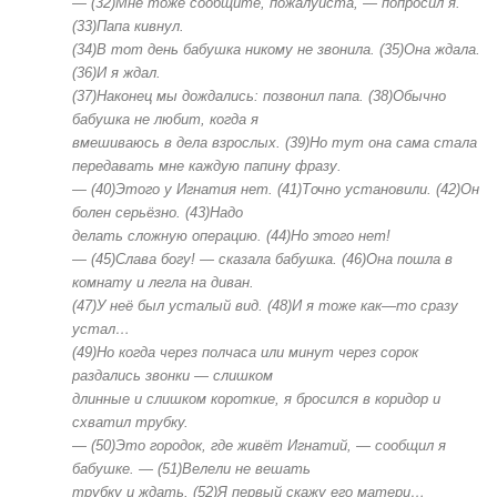
—
(
32
)Мне
тоже
сообщите,
пожалуйста,
—
попросил
я.
(
33
)
Папа
кивнул.
(34)В
тот
день
бабушка
никому
не
звонила.
(35)Она
ждала.
(36)И
я
ждал.
(3
7
)Наконец
мы
дождались:
позвонил
папа.
(3
8
)Обычно
бабушка
не
любит,
когда
я
вмешиваюсь
в
дела
взрослых.
(3
9
)Но
тут
она
сама
стала
передавать
мне
каждую
папину
фразу
.
—
(
40
)Этого
у
Игнатия
нет.
(
41
)Точно
установили.
(
42
)Он
болен
серьёзно.
(
43
)Надо
делать
сложную
операцию.
(
44
)Но
этого
нет!
—
(45)Слава
богу!
—
сказала
бабушка.
(46)Она
пошла
в
комнату
и
легла
на
диван.
(47)У
неё
был
усталый
вид.
(48)И
я
тоже
как
—
то
сразу
устал…
(4
9
)
Но
к
огда
через
полчаса
или
минут
через
сорок
раздались
звонки
—
слишком
длинные
и
слишком
короткие,
я
бросился
в
коридор
и
схватил
трубку.
—
(50)Это
городок,
где
живёт
Игнатий,
—
сообщил
я
бабушке.
—
(51)Велели
не
вешать
трубку
и
ждать.
(52)Я
первый
скажу
его
матери…