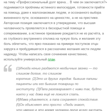
на тему «Профессиональный долг врача… В чем он заключается?»
поднимаются проблемы истинного милосердия, готовности прийти
на помощь даже к малознакомым людям, и осознанного выбора
жизненного пути, основанного на ценностях, а не на престиже.
Авторская позиция заключается в утверждении, что высшая
человечность проявляется в бескорыстной помощи и
сопереживании, а истинное призвание рождается не из расчёта, а
из глубокого внутреннего отклика на чужую боль и желания эту
боль облегчить, что ярко показано на примере поступков отца-
хирурга и пробудившегося в рассказчике желания нести людям
надежду. Чтобы написать свое сочинение качественно,
используйте универсальный
план
.
(1)Иногда
ночью
раздаются
необычные
звонки
—
то
слишком
долгие,
то
слишком
короткие.
(2)Это
из
других
городов:
бывшие
папины
пациенты
или
его
бывшие
товарищи
по
институту.
(3)Папа
разговаривает
с
ними
так,
будто
никто
у
нас
дома
ещ
ё
не
ложился
спать.
(4)Мама
удивляется,
а
папа
сохраняет
спокойствие.
(5)Он
объясняет
это
просто:
«Люди
знают,
что
именно
в
это
время
человека
легче
всего
застать