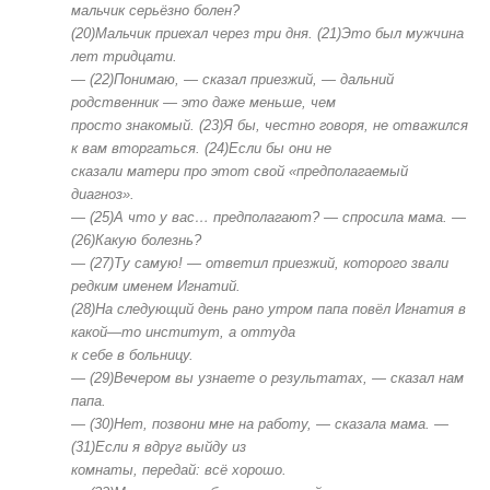
мальчик
серьёзно
болен?
(
20
)Мальчик
приехал
через
три
дня.
(
21
)Это
был
мужчина
лет
тридцати.
—
(
22
)
Понимаю,
—
сказал
приезжий,
—
дальний
родственник
—
это
даже
меньше,
чем
просто
знакомый.
(23)Я
бы,
честно
говоря,
не
отважился
к
вам
вторгаться.
(24)Если
бы
они
не
сказали
матери
про
этот
свой
«предполагаемый
диагноз».
—
(25)А
что
у
вас…
предполагают?
—
спросила
мама.
—
(2
6
)
Какую
болезнь?
—
(27)Ту
самую!
—
ответил
приезжий,
которого
звали
редким
именем
Игнатий.
(
28)На
следующий
день
рано
утром
папа
повёл
Игнатия
в
какой
—
то
институт,
а
оттуда
к
себе
в
больницу.
—
(29)
Вечером
вы
узнаете
о
результатах,
—
сказал
нам
папа.
—
(
30
)Нет,
позвони
мне
на
работу,
—
сказала
мама.
—
(
31
)Если
я
вдруг
выйду
из
к
омнаты,
передай:
всё
хорошо.