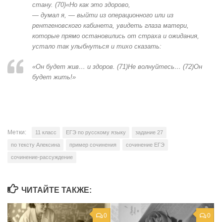
стану.
(
70
)«Но
как
это
здорово,
—
думал
я,
—
выйти
из
операционно
го
или
из
рентгеновского
кабинета
,
увидеть
глаза
матери,
которые
прямо
остановились
от
страха
и
ожидания,
устало
так
улыбнуться
и
тихо
сказать:
«
Он
будет
жив…
и
здоров.
(
71
)Не
волнуйтесь…
(72)Он
будет
жить!»
Метки:
11 класс
ЕГЭ по русскому языку
задание 27
по тексту Алексина
пример сочинения
сочинение ЕГЭ
сочинение-рассуждение
ЧИТАЙТЕ ТАКЖЕ:
0
0