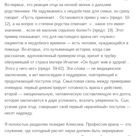
Во-первых, это реакция отца на ночной звонок о дальнем
родственнике. Не задумываясь о неудобствах для семьи, он сразу
говорит: «Пусть приезжает… Остановится прямо у нас» (предл. 10-
12), а на вопрос о степени родства отвечает: «…какое это имеет
значение… если её мальчик серьёзно болен?» (предл. 19). Этот
пример показывает, что для настоящего врача нет «чужих»
пациентов и неудобного времени — есть человек, нуждающийся в
помощи. Во-вторых, это кульминация истории, когда сам
рассказчик, вдохновленный примером отца, кричит в трубку
обезумевшей от страха матери Игнатия: «Он будет жив и здоров!…
Этого у него нет» (предл. 59-62). Эти слова — не медицинское
заключение, а акт милосердия и поддержки, повторяющий и
продолжающий поступок отца. Смысловая связь между примерами
очевидна: первый демонстрирует готовность врача к действию,
второй — эмоциональную, человеческую составляющую его долга,
которая заключается в даре успокоить, вселить уверенность. Сын,
усвоив урок отца, совершает свой первый «врачебный» поступок —
несет надежду.
Я полностью разделяю позицию Алексина. Профессия врача — это
служение, где холодный расчет науки должен быть неразрывно