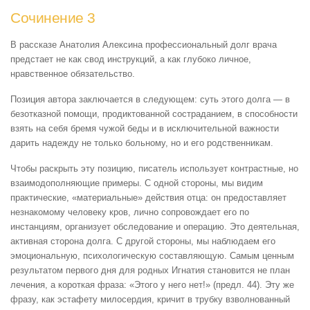
Сочинение 3
В рассказе Анатолия Алексина профессиональный долг врача
предстает не как свод инструкций, а как глубоко личное,
нравственное обязательство.
Позиция автора заключается в следующем: суть этого долга — в
безотказной помощи, продиктованной состраданием, в способности
взять на себя бремя чужой беды и в исключительной важности
дарить надежду не только больному, но и его родственникам.
Чтобы раскрыть эту позицию, писатель использует контрастные, но
взаимодополняющие примеры. С одной стороны, мы видим
практические, «материальные» действия отца: он предоставляет
незнакомому человеку кров, лично сопровождает его по
инстанциям, организует обследование и операцию. Это деятельная,
активная сторона долга. С другой стороны, мы наблюдаем его
эмоциональную, психологическую составляющую. Самым ценным
результатом первого дня для родных Игнатия становится не план
лечения, а короткая фраза: «Этого у него нет!» (предл. 44). Эту же
фразу, как эстафету милосердия, кричит в трубку взволнованный