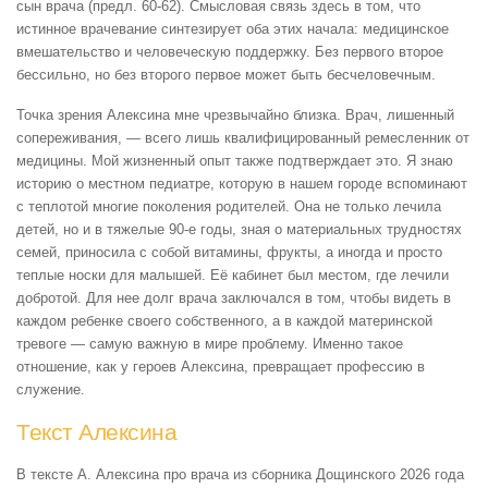
сын врача (предл. 60-62). Смысловая связь здесь в том, что
истинное врачевание синтезирует оба этих начала: медицинское
вмешательство и человеческую поддержку. Без первого второе
бессильно, но без второго первое может быть бесчеловечным.
Точка зрения Алексина мне чрезвычайно близка. Врач, лишенный
сопереживания, — всего лишь квалифицированный ремесленник от
медицины. Мой жизненный опыт также подтверждает это. Я знаю
историю о местном педиатре, которую в нашем городе вспоминают
с теплотой многие поколения родителей. Она не только лечила
детей, но и в тяжелые 90-е годы, зная о материальных трудностях
семей, приносила с собой витамины, фрукты, а иногда и просто
теплые носки для малышей. Её кабинет был местом, где лечили
добротой. Для нее долг врача заключался в том, чтобы видеть в
каждом ребенке своего собственного, а в каждой материнской
тревоге — самую важную в мире проблему. Именно такое
отношение, как у героев Алексина, превращает профессию в
служение.
Текст Алексина
В тексте А. Алексина про врача из сборника Дощинского 2026 года