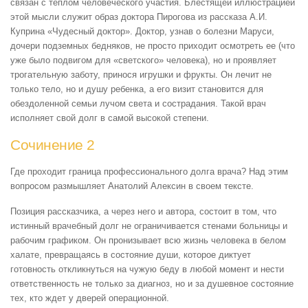
связан с теплом человеческого участия. Блестящей иллюстрацией
этой мысли служит образ доктора Пирогова из рассказа А.И.
Куприна «Чудесный доктор». Доктор, узнав о болезни Маруси,
дочери подземных бедняков, не просто приходит осмотреть ее (что
уже было подвигом для «светского» человека), но и проявляет
трогательную заботу, принося игрушки и фрукты. Он лечит не
только тело, но и душу ребенка, а его визит становится для
обездоленной семьи лучом света и сострадания. Такой врач
исполняет свой долг в самой высокой степени.
Сочинение 2
Где проходит граница профессионального долга врача? Над этим
вопросом размышляет Анатолий Алексин в своем тексте.
Позиция рассказчика, а через него и автора, состоит в том, что
истинный врачебный долг не ограничивается стенами больницы и
рабочим графиком. Он пронизывает всю жизнь человека в белом
халате, превращаясь в состояние души, которое диктует
готовность откликнуться на чужую беду в любой момент и нести
ответственность не только за диагноз, но и за душевное состояние
тех, кто ждет у дверей операционной.