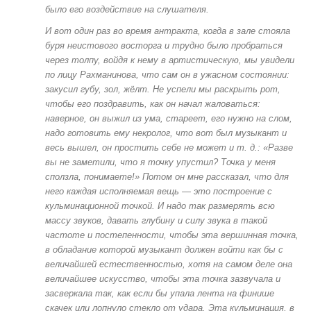
было его воздействие на слушателя.
И вот один раз во время антракта, когда в зале стояла
буря неистового восторга и трудно было пробраться
через толпу, войдя к нему в артистическую, мы увидели
по лицу Рахманинова, что сам он в ужасном состоянии:
закусил губу, зол, жёлт. Не успели мы раскрыть рот,
чтобы его поздравить, как он начал жаловаться:
наверное, он выжил из ума, стареет, его нужно на слом,
надо готовить ему некролог, что вот был музыкант и
весь вышел, он простить себе не может и т. д.: «Разве
вы не заметили, что я точку упустил? Точка у меня
сползла, понимаете!» Потом он мне рассказал, что для
него каждая исполняемая вещь — это построение с
кульминационной точкой. И надо так размерять всю
массу звуков, давать глубину и силу звука в такой
частоте и постепенности, чтобы эта вершинная точка,
в обладание которой музыкант должен войти как бы с
величайшей естественностью, хотя на самом деле она
величайшее искусство, чтобы эта точка зазвучала и
засверкала так, как если бы упала лента на финише
скачек или лопнуло стекло от удара. Эта кульминация, в