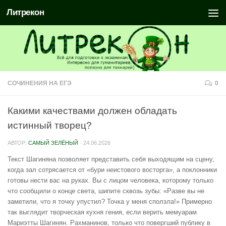
Литрекон
СОЧИНЕНИЯ НА ЕГЭ
0
Какими качествами должен обладать
истинный творец?
АВТОР:
САМЫЙ ЗЕЛЁНЫЙ
·
24.06.2026
Текст Шагиняна позволяет представить себя выходящим на сцену,
когда зал сотрясается от «бури неистового восторга», а поклонники
готовы нести вас на руках. Вы с лицом человека, которому только
что сообщили о конце света, шипите сквозь зубы: «Разве вы не
заметили, что я точку упустил? Точка у меня сползла!» Примерно
так выглядит творческая кухня гения, если верить мемуарам
Мариэтты Шагинян. Рахманинов, только что повергший публику в