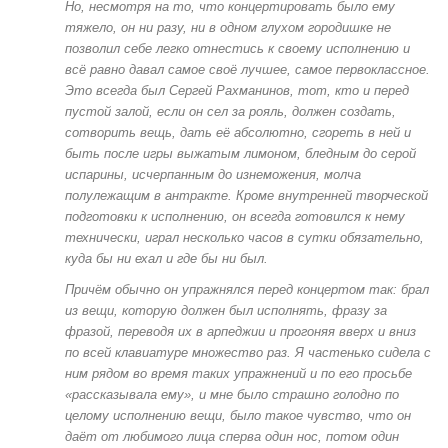
Но, несмотря на то, что концертировать было ему
тяжело, он ни разу, ни в одном глухом городишке не
позволил себе легко отнестись к своему исполнению и
всё равно давал самое своё лучшее, самое первоклассное.
Это всегда был Сергей Рахманинов, тот, кто и перед
пустой залой, если он сел за рояль, должен создать,
сотворить вещь, дать её абсолютно, сгореть в ней и
быть после игры выжатым лимоном, бледным до серой
испарины, исчерпанным до изнеможения, молча
полулежащим в антракте. Кроме внутренней творческой
подготовки к исполнению, он всегда готовился к нему
технически, играл несколько часов в сутки обязательно,
куда бы ни ехал и где бы ни был.
Причём обычно он упражнялся перед концертом так: брал
из вещи, которую должен был исполнять, фразу за
фразой, переводя их в арпеджии и прогоняя вверх и вниз
по всей клавиатуре множество раз. Я частенько сидела с
ним рядом во время таких упражнений и по его просьбе
«рассказывала ему», и мне было страшно голодно по
целому исполнению вещи, было такое чувство, что он
даёт от любимого лица сперва один нос, потом один