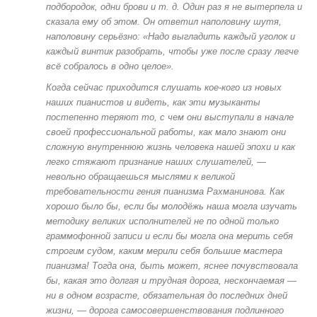
подбородок, одни брови и т. д. Один раз я не вытерпела и
сказала ему об этом. Он ответил наполовину шутя,
наполовину серьёзно: «Надо выгладить каждый уголок и
каждый винтик разобрать, чтобы уже после сразу легче
всё собралось в одно целое».
Когда сейчас приходится слушать кое-кого из новых
наших пианистов и видеть, как эти музыканты
постепенно теряют то, с чем они выступали в начале
своей профессиональной работы, как мало знают они
сложную внутреннюю жизнь человека нашей эпохи и как
легко стяжают признание наших слушателей, —
невольно обращаешься мыслями к великой
требовательности гения пианизма Рахманинова. Как
хорошо было бы, если бы молодёжь наша могла изучать
методику великих исполнителей не по одной только
граммофонной записи и если бы могла она мерить себя
строгим судом, каким мерили себя большие мастера
пианизма! Тогда она, быть может, яснее почувствовала
бы, какая это долгая и трудная дорога, нескончаемая —
ни в одном возрасте, обязательная до последних дней
жизни, — дорога самосовершенствования подлинного