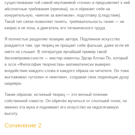
существовании той самой неуловимой «точки» и предъявляет к ней
абсолютные требования (причина), он и обрекает себя на
изнурительную, «винтик за винтиком», подготовку (следствие).
Такой тип связи позволяет понять: требовательность гения — не
каприз и не поза, а двигатель его титанического труда.
Я полностью разделяю позицию автора. Подлинное искусство
рождается там, где творец не прощает себе фальши, даже если её
никто не слышит. В литературе ярчайший пример такой
бескомпромиссности — мастер новеллы Эдгар Аллан По, который
в эссе «Философия творчества» математически выверял
воздействие каждого слова и каждого образа на читателя. Он тоже
выглаживал «уголки» и «винтики», создавая свои леденящие душу
шедевры.
Таким образом, истинный творец — это вечный пленник
собственной совести. Он обречён мучиться от сползшей точки, но
именно эта мука и поднимает его искусство на недосягаемую
высоту.
Сочинение 2