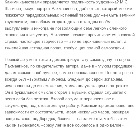
Какими качествами определяется подлинность художника? М.С.
Шагинян, рисуя портрет Рахманинова, даёт ответ, который многим
покажется парадоксальным: истинный творец должен быть великим
тружеником, способным сгорать дотла в каждом своём
выступлении и никогда не позволяющим себе легкомысленного
отношения к искусству. Авторская позиция прочитывается в каждой
строке: настоящее творчество — это не вдохновенный полёт, а
тяжелейшая «страдная пора», требующая полной самоотдачи.
Первый аргумент текста демонстрирует эту самоотдачу на сцене.
Рахманинов, по свидетельству автора, даже в «глухом городишке»
давал «самое своё лучшее, самое первоклассное». После игры он
всегда был «выжатым лимоном, бледным до серой испарины,
исчерпанным до изнеможения, молча полулежащим в антракте».
Он в буквальном смысле сгорал в музыке, отдавая слушателю
всего себя без остатка. Второй аргумент переносит нас в
закулисную, подготовительную работу. Композитор ежедневно, вне
зависимости от обстоятельств, играл несколько часов, разбирая
вещи на «нос, подбородок, брови» — на элементы, чтобы затем,
как он выражался, «сразу легче всё собралось в одно целое».