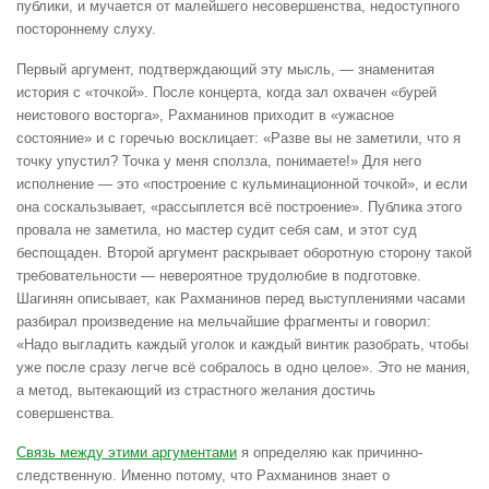
публики, и мучается от малейшего несовершенства, недоступного
постороннему слуху.
Первый аргумент, подтверждающий эту мысль, — знаменитая
история с «точкой». После концерта, когда зал охвачен «бурей
неистового восторга», Рахманинов приходит в «ужасное
состояние» и с горечью восклицает: «Разве вы не заметили, что я
точку упустил? Точка у меня сползла, понимаете!» Для него
исполнение — это «построение с кульминационной точкой», и если
она соскальзывает, «рассыплется всё построение». Публика этого
провала не заметила, но мастер судит себя сам, и этот суд
беспощаден. Второй аргумент раскрывает оборотную сторону такой
требовательности — невероятное трудолюбие в подготовке.
Шагинян описывает, как Рахманинов перед выступлениями часами
разбирал произведение на мельчайшие фрагменты и говорил:
«Надо выгладить каждый уголок и каждый винтик разобрать, чтобы
уже после сразу легче всё собралось в одно целое». Это не мания,
а метод, вытекающий из страстного желания достичь
совершенства.
Связь между этими аргументами
я определяю как причинно-
следственную. Именно потому, что Рахманинов знает о