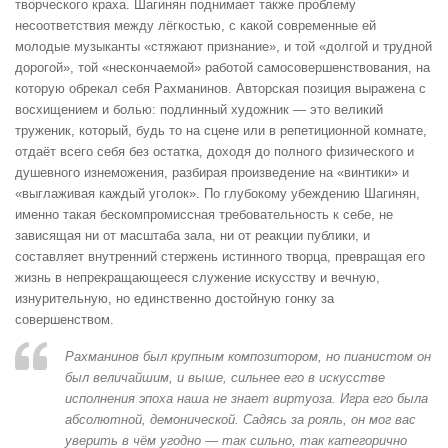
творческого краха. Шагинян поднимает также проблему
несоответствия между лёгкостью, с какой современные ей
молодые музыканты «стяжают признание», и той «долгой и трудной
дорогой», той «нескончаемой» работой самосовершенствования, на
которую обрекал себя Рахманинов. Авторская позиция выражена с
восхищением и болью: подлинный художник — это великий
труженик, который, будь то на сцене или в репетиционной комнате,
отдаёт всего себя без остатка, доходя до полного физического и
душевного изнеможения, разбирая произведение на «винтики» и
«выглаживая каждый уголок». По глубокому убеждению Шагинян,
именно такая бескомпромиссная требовательность к себе, не
зависящая ни от масштаба зала, ни от реакции публики, и
составляет внутренний стержень истинного творца, превращая его
жизнь в непрекращающееся служение искусству и вечную,
изнурительную, но единственно достойную гонку за
совершенством.
Рахманинов был крупным композитором, но пианистом он
был величайшим, и выше, сильнее его в искусстве
исполнения эпоха наша не знает виртуоза. Игра его была
абсолютной, демонической. Садясь за рояль, он мог вас
уверить в чём угодно — так сильно, так категорично