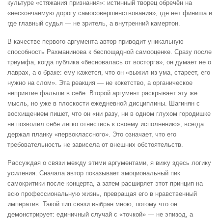
культуре «стяжания признания»: истинный творец обречён на
«нескончаемую дорогу самосовершенствования», где нет финиша и
где главный судья — не зритель, а внутренний камертон.
В качестве первого аргумента автор приводит уникальную
способность Рахманинова к беспощадной самооценке. Сразу после
триумфа, когда публика «бесновалась от восторга», он думает не о
лаврах, а о браке: ему кажется, что он «выжил из ума, стареет, его
нужно на слом». Эта реакция — не кокетство, а органическое
неприятие фальши в себе. Второй аргумент раскрывает эту же
мысль, но уже в плоскости ежедневной дисциплины. Шагинян с
восхищением пишет, что он «ни разу, ни в одном глухом городишке
не позволил себе легко отнестись к своему исполнению», всегда
держал планку «первоклассного». Это означает, что его
требовательность не зависела от внешних обстоятельств.
Рассуждая о связи между этими аргументами, я вижу здесь логику
усиления. Сначала автор показывает эмоциональный пик
самокритики после концерта, а затем расширяет этот принцип на
всю профессиональную жизнь, превращая его в нравственный
императив. Такой тип связи выбран мною, потому что он
демонстрирует: единичный случай с «точкой» — не эпизод, а