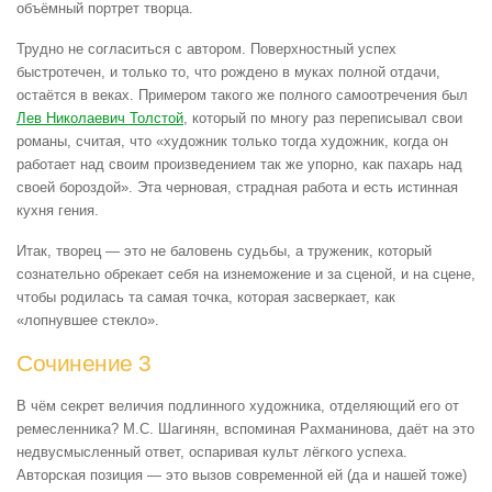
объёмный портрет творца.
Трудно не согласиться с автором. Поверхностный успех
быстротечен, и только то, что рождено в муках полной отдачи,
остаётся в веках. Примером такого же полного самоотречения был
Лев Николаевич Толстой
, который по многу раз переписывал свои
романы, считая, что «художник только тогда художник, когда он
работает над своим произведением так же упорно, как пахарь над
своей бороздой». Эта черновая, страдная работа и есть истинная
кухня гения.
Итак, творец — это не баловень судьбы, а труженик, который
сознательно обрекает себя на изнеможение и за сценой, и на сцене,
чтобы родилась та самая точка, которая засверкает, как
«лопнувшее стекло».
Сочинение 3
В чём секрет величия подлинного художника, отделяющий его от
ремесленника? М.С. Шагинян, вспоминая Рахманинова, даёт на это
недвусмысленный ответ, оспаривая культ лёгкого успеха.
Авторская позиция — это вызов современной ей (да и нашей тоже)