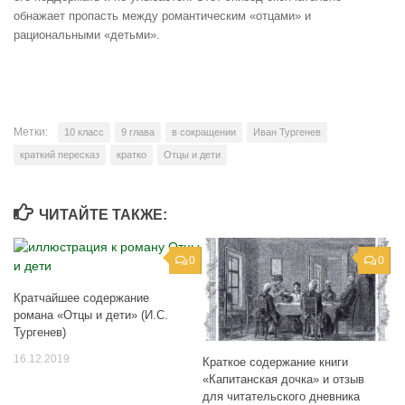
обнажает пропасть между романтическим «отцами» и
рациональными «детьми».
Метки:
10 класс
9 глава
в сокращении
Иван Тургенев
краткий пересказ
кратко
Отцы и дети
ЧИТАЙТЕ ТАКЖЕ:
0
0
Кратчайшее содержание
романа «Отцы и дети» (И.С.
Тургенев)
16.12.2019
Краткое содержание книги
«Капитанская дочка» и отзыв
для читательского дневника