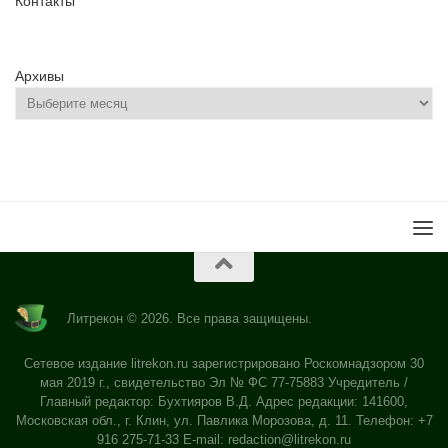
Контакты
Архивы
Литрекон © 2026. Все права защищены.
Сетевое издание litrekon.ru зарегистрировано Роскомнадзором 30
мая 2019 г., свидетельство Эл № ФС 77-75883 Учредитель /
Главный редактор: Бухтияров В.Д. Адрес редакции: 141600,
Московская обл., г. Клин, ул. Павлика Морозова, д. 11. Телефон: +7
916 275-71-33 E-mail:
redaction@litrekon.ru