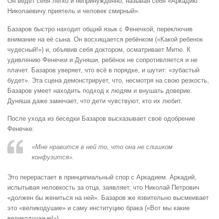
Он ведёт себя легко и непринуждённо, называя себя «Аркадию
Николаевичу приятель и человек смирный».
Базаров быстро находит общий язык с Фенечкой, переключив
внимание на её сына. Он восхищается ребёнком («Какой ребенок
чудесный!») и, объявив себя доктором, осматривает Митю. К
удивлению Фенечки и Дуняши, ребёнок не сопротивляется и не
плачет. Базаров уверяет, что всё в порядке, и шутит: «зубастый
будет». Эта сцена демонстрирует, что, несмотря на свою резкость,
Базаров умеет находить подход к людям и внушать доверие.
Дуняша даже замечает, что дети чувствуют, кто их любит.
После ухода из беседки Базаров высказывает своё одобрение
Фенечке:
«Мне нравится в ней то, что она не слишком
конфузится».
Это перерастает в принципиальный спор с Аркадием. Аркадий,
испытывая неловкость за отца, заявляет, что Николай Петрович
«должен бы жениться на ней». Базаров же язвительно высмеивает
это «великодушие» и саму институцию брака («Вот мы какие
великодушные!»).