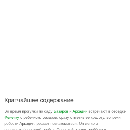
Кратчайшее содержание
Во время прогулки по саду
Базаров
и
Аркадий
встречают в беседке
Фенечку
с ребёнком. Базаров, сразу отметив её красоту, вопреки
робости Аркадия, решает познакомиться. Он легко и
непринуждённо ведёт себя с Фенечкой, хвалит ребёнка и,