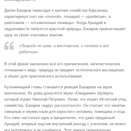
Далее Базаров переходит к критике хозяйства Кирсанова,
характеризуя скот как «плохой», лошадей — «разбитые», а
работников — «отъявленные ленивцы». Когда Аркадий в
задумчивости любуется красотой природы, Базаров провозглашает
одну из своих ключевых максим:
«Природа не храм, а мастерская, и человек в ней
работник».
В этой фразе заключено всё его прагматичное, нигилистическое
отношение к миру: природа не предмет эстетического восхищения,
а объект для практического использования.
Кульминацией главы становится реакция Базарова на звуки
виолончели. Из дома доносятся звуки «Ожидания» Шуберта,
который играет Николай Петрович. Узнав, что играет 44-летний отец
семейства, Базаров «вдруг расхохотался». Он считает это занятие
смешным и неуместным для взрослого человека, помещика и отца.
Его смех настолько едок и презрителен, что даже преданный
Аркадий, впервые ощутив внутренний разлад с учителем, не может
его поддержать и не улыбается. Этот эпизод окончательно