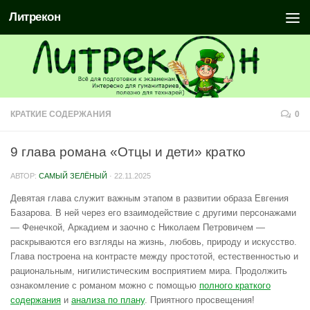
Литрекон
КРАТКИЕ СОДЕРЖАНИЯ
0
9 глава романа «Отцы и дети» кратко
АВТОР:
САМЫЙ ЗЕЛЁНЫЙ
·
22.11.2025
Девятая глава служит важным этапом в развитии образа Евгения
Базарова. В ней через его взаимодействие с другими персонажами
— Фенечкой, Аркадием и заочно с Николаем Петровичем —
раскрываются его взгляды на жизнь, любовь, природу и искусство.
Глава построена на контрасте между простотой, естественностью и
рациональным, нигилистическим восприятием мира. Продолжить
ознакомление с романом можно с помощью
полного краткого
содержания
и
анализа по плану
. Приятного просвещения!