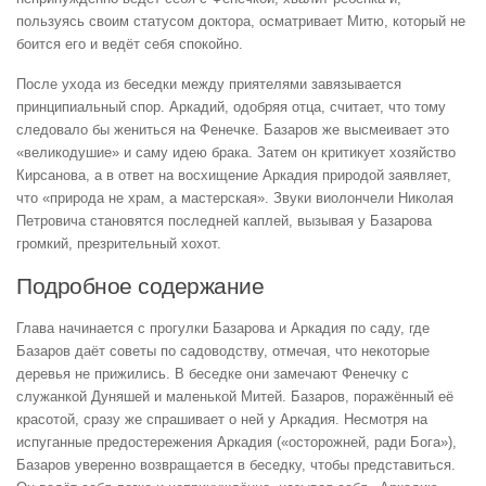
пользуясь своим статусом доктора, осматривает Митю, который не
боится его и ведёт себя спокойно.
После ухода из беседки между приятелями завязывается
принципиальный спор. Аркадий, одобряя отца, считает, что тому
следовало бы жениться на Фенечке. Базаров же высмеивает это
«великодушие» и саму идею брака. Затем он критикует хозяйство
Кирсанова, а в ответ на восхищение Аркадия природой заявляет,
что «природа не храм, а мастерская». Звуки виолончели Николая
Петровича становятся последней каплей, вызывая у Базарова
громкий, презрительный хохот.
Подробное содержание
Глава начинается с прогулки Базарова и Аркадия по саду, где
Базаров даёт советы по садоводству, отмечая, что некоторые
деревья не прижились. В беседке они замечают Фенечку с
служанкой Дуняшей и маленькой Митей. Базаров, поражённый её
красотой, сразу же спрашивает о ней у Аркадия. Несмотря на
испуганные предостережения Аркадия («осторожней, ради Бога»),
Базаров уверенно возвращается в беседку, чтобы представиться.