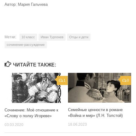
Автор: Мария Гальчева
Метки:
10 класс
Иван Тургенев
Отцы и дети
сочинение-рассуждение
ЧИТАЙТЕ ТАКЖЕ:
1
0
Семейные ценности в романе
Сочинение: Моё отношение к
«Война и мир» (Л.Н. Толстой)
«Слову о полку Игореве»
18.06.2023
03.03.2020