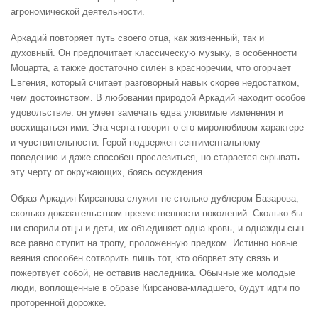
агрономической деятельности.
Аркадий повторяет путь своего отца, как жизненный, так и
духовный. Он предпочитает классическую музыку, в особенности
Моцарта, а также достаточно силён в красноречии, что огорчает
Евгения, который считает разговорный навык скорее недостатком,
чем достоинством. В любовании природой Аркадий находит особое
удовольствие: он умеет замечать едва уловимые изменения и
восхищаться ими. Эта черта говорит о его миролюбивом характере
и чувствительности. Герой подвержен сентиментальному
поведению и даже способен прослезиться, но старается скрывать
эту черту от окружающих, боясь осуждения.
Образ Аркадия Кирсанова служит не столько дублером Базарова,
сколько доказательством преемственности поколений. Сколько бы
ни спорили отцы и дети, их объединяет одна кровь, и однажды сын
все равно ступит на тропу, проложенную предком. Истинно новые
веяния способен сотворить лишь тот, кто оборвет эту связь и
пожертвует собой, не оставив наследника. Обычные же молодые
люди, воплощенные в образе Кирсанова-младшего, будут идти по
проторенной дорожке.