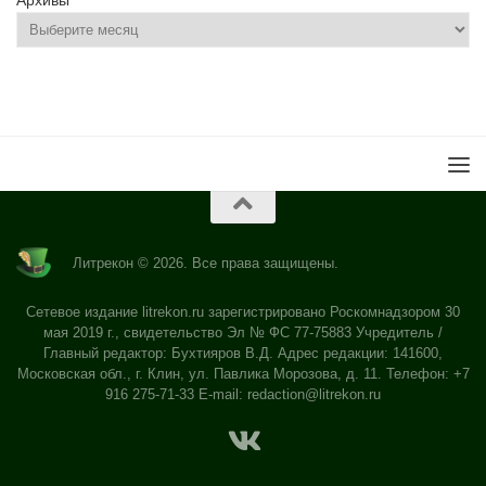
Архивы
Литрекон © 2026. Все права защищены.
Сетевое издание litrekon.ru зарегистрировано Роскомнадзором 30
мая 2019 г., свидетельство Эл № ФС 77-75883 Учредитель /
Главный редактор: Бухтияров В.Д. Адрес редакции: 141600,
Московская обл., г. Клин, ул. Павлика Морозова, д. 11. Телефон: +7
916 275-71-33 E-mail:
redaction@litrekon.ru