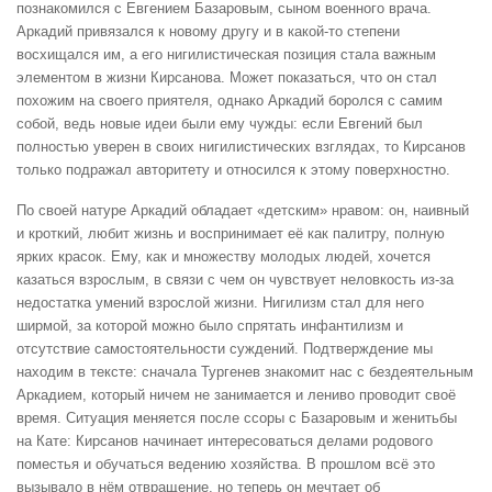
познакомился с Евгением Базаровым, сыном военного врача.
Аркадий привязался к новому другу и в какой-то степени
восхищался им, а его нигилистическая позиция стала важным
элементом в жизни Кирсанова. Может показаться, что он стал
похожим на своего приятеля, однако Аркадий боролся с самим
собой, ведь новые идеи были ему чужды: если Евгений был
полностью уверен в своих нигилистических взглядах, то Кирсанов
только подражал авторитету и относился к этому поверхностно.
По своей натуре Аркадий обладает «детским» нравом: он, наивный
и кроткий, любит жизнь и воспринимает её как палитру, полную
ярких красок. Ему, как и множеству молодых людей, хочется
казаться взрослым, в связи с чем он чувствует неловкость из-за
недостатка умений взрослой жизни. Нигилизм стал для него
ширмой, за которой можно было спрятать инфантилизм и
отсутствие самостоятельности суждений. Подтверждение мы
находим в тексте: сначала Тургенев знакомит нас с бездеятельным
Аркадием, который ничем не занимается и лениво проводит своё
время. Ситуация меняется после ссоры с Базаровым и женитьбы
на Кате: Кирсанов начинает интересоваться делами родового
поместья и обучаться ведению хозяйства. В прошлом всё это
вызывало в нём отвращение, но теперь он мечтает об