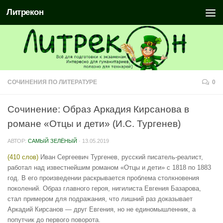
Литрекон
СОЧИНЕНИЯ ПО ЛИТЕРАТУРЕ
0
Сочинение: Образ Аркадия Кирсанова в
романе «Отцы и дети» (И.С. Тургенев)
АВТОР:
САМЫЙ ЗЕЛЁНЫЙ
·
13.05.2019
(410 слов)
Иван Сергеевич Тургенев, русский писатель-реалист,
работал над известнейшим романом «Отцы и дети» с 1818 по 1883
год. В его произведении раскрывается проблема столкновения
поколений. Образ главного героя, нигилиста Евгения Базарова,
стал примером для подражания, что лишний раз доказывает
Аркадий Кирсанов — друг Евгения, но не единомышленник, а
попутчик до первого поворота.