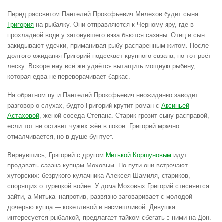
Перед рассветом Пантелей Прокофьевич Мелехов будит сына
Григория
на рыбалку. Они отправляются к Черному яру, где в
прохладной воде у затонувшего вяза бьются сазаны. Отец и сын
закидывают удочки, приманивая рыбу распаренным житом. После
долгого ожидания Григорий подсекает крупного сазана, но тот рвёт
леску. Вскоре ему всё же удаётся вытащить мощную рыбину,
которая едва не переворачивает баркас.
На обратном пути Пантелей Прокофьевич неожиданно заводит
разговор о слухах, будто Григорий крутит роман с
Аксиньей
Астаховой
, женой соседа Степана. Старик грозит сыну расправой,
если тот не оставит чужих жён в покое. Григорий мрачно
отмалчивается, но в душе бунтует.
Вернувшись, Григорий с другом
Митькой Коршуновым
идут
продавать сазана купцам Моховым. По пути они встречают
хуторских: безрукого кулачника Алексея Шамиля, стариков,
спорящих о турецкой войне. У дома Моховых Григорий стесняется
зайти, а Митька, напротив, развязно заговаривает с молодой
дочерью купца — кокетливой и насмешливой. Девушка
интересуется рыбалкой, предлагает тайком сбегать с ними на Дон.