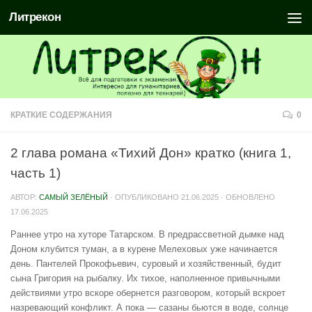
Литрекон
КРАТКИЕ СОДЕРЖАНИЯ
0
2 глава романа «Тихий Дон» кратко (книга 1,
часть 1)
АВТОР:
САМЫЙ ЗЕЛЁНЫЙ
· ОПУБЛИКОВАНО
21.06.2025
· ОБНОВЛЕНО
17.06.2025
Раннее утро на хуторе Татарском. В предрассветной дымке над
Доном клубится туман, а в курене Мелеховых уже начинается
день. Пантелей Прокофьевич, суровый и хозяйственный, будит
сына Григория на рыбалку. Их тихое, наполненное привычными
действиями утро вскоре обернется разговором, который вскроет
назревающий конфликт. А пока — сазаны бьются в воде, солнце