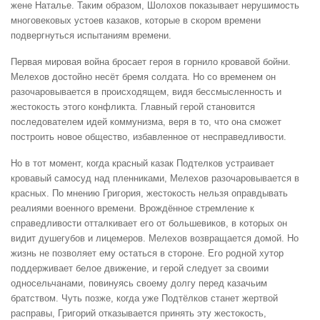
жене Наталье. Таким образом, Шолохов показывает нерушимость
многовековых устоев казаков, которые в скором времени
подвергнуться испытаниям времени.
Первая мировая война бросает героя в горнило кровавой бойни.
Мелехов достойно несёт бремя солдата. Но со временем он
разочаровывается в происходящем, видя бессмысленность и
жестокость этого конфликта. Главный герой становится
последователем идей коммунизма, веря в то, что она сможет
построить новое общество, избавленное от несправедливости.
Но в тот момент, когда красный казак Подтелков устраивает
кровавый самосуд над пленниками, Мелехов разочаровывается в
красных. По мнению Григория, жестокость нельзя оправдывать
реалиями военного времени. Врождённое стремление к
справедливости отталкивает его от большевиков, в которых он
видит душегубов и лицемеров. Мелехов возвращается домой. Но
жизнь не позволяет ему остаться в стороне. Его родной хутор
поддерживает белое движение, и герой следует за своими
односельчанами, повинуясь своему долгу перед казачьим
братством. Чуть позже, когда уже Подтёлков станет жертвой
расправы, Григорий отказывается принять эту жестокость,