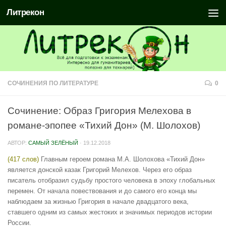
Литрекон
СОЧИНЕНИЯ ПО ЛИТЕРАТУРЕ
0
Сочинение: Образ Григория Мелехова в
романе-эпопее «Тихий Дон» (М. Шолохов)
АВТОР:
САМЫЙ ЗЕЛЁНЫЙ
·
19.12.2018
(417 слов)
Главным героем романа М.А. Шолохова «Тихий Дон»
является донской казак Григорий Мелехов. Через его образ
писатель отобразил судьбу простого человека в эпоху глобальных
перемен. От начала повествования и до самого его конца мы
наблюдаем за жизнью Григория в начале двадцатого века,
ставшего одним из самых жестоких и значимых периодов истории
России.