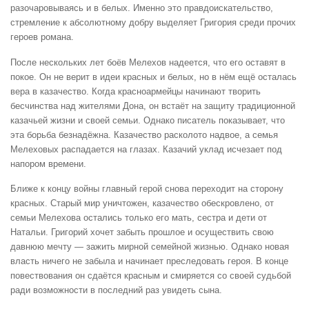
разочаровываясь и в белых. Именно это правдоискательство,
стремление к абсолютному добру выделяет Григория среди прочих
героев романа.
После нескольких лет боёв Мелехов надеется, что его оставят в
покое. Он не верит в идеи красных и белых, но в нём ещё осталась
вера в казачество. Когда красноармейцы начинают творить
бесчинства над жителями Дона, он встаёт на защиту традиционной
казачьей жизни и своей семьи. Однако писатель показывает, что
эта борьба безнадёжна. Казачество расколото надвое, а семья
Мелеховых распадается на глазах. Казачий уклад исчезает под
напором времени.
Ближе к концу войны главный герой снова переходит на сторону
красных. Старый мир уничтожен, казачество обескровлено, от
семьи Мелехова остались только его мать, сестра и дети от
Натальи. Григорий хочет забыть прошлое и осуществить свою
давнюю мечту — зажить мирной семейной жизнью. Однако новая
власть ничего не забыла и начинает преследовать героя. В конце
повествования он сдаётся красным и смиряется со своей судьбой
ради возможности в последний раз увидеть сына.