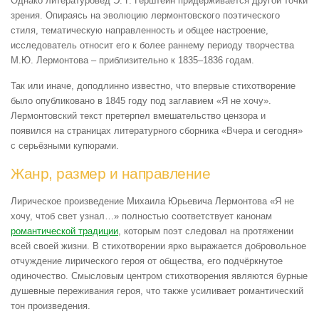
Однако литературовед Э. Г. Герштейн придерживается другой точки
зрения. Опираясь на эволюцию лермонтовского поэтического
стиля, тематическую направленность и общее настроение,
исследователь относит его к более раннему периоду творчества
М.Ю. Лермонтова – приблизительно к 1835–1836 годам.
Так или иначе, доподлинно известно, что впервые стихотворение
было опубликовано в 1845 году под заглавием «Я не хочу».
Лермонтовский текст претерпел вмешательство цензора и
появился на страницах литературного сборника «Вчера и сегодня»
с серьёзными купюрами.
Жанр, размер и направление
Лирическое произведение Михаила Юрьевича Лермонтова «Я не
хочу, чтоб свет узнал…» полностью соответствует канонам
романтической традиции
, которым поэт следовал на протяжении
всей своей жизни. В стихотворении ярко выражается добровольное
отчуждение лирического героя от общества, его подчёркнутое
одиночество. Смысловым центром стихотворения являются бурные
душевные переживания героя, что также усиливает романтический
тон произведения.