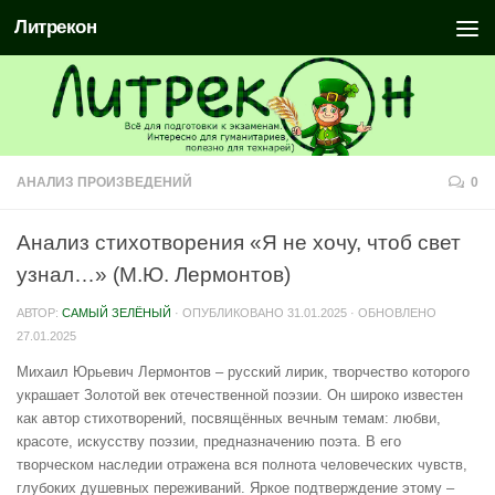
Литрекон
АНАЛИЗ ПРОИЗВЕДЕНИЙ
0
Анализ стихотворения «Я не хочу, чтоб свет
узнал…» (М.Ю. Лермонтов)
АВТОР:
САМЫЙ ЗЕЛЁНЫЙ
· ОПУБЛИКОВАНО
31.01.2025
· ОБНОВЛЕНО
27.01.2025
Михаил Юрьевич Лермонтов – русский лирик, творчество которого
украшает Золотой век отечественной поэзии. Он широко известен
как автор стихотворений, посвящённых вечным темам: любви,
красоте, искусству поэзии, предназначению поэта. В его
творческом наследии отражена вся полнота человеческих чувств,
глубоких душевных переживаний. Яркое подтверждение этому –