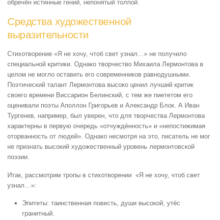
обречён истинные гений, непонятый толпой.
Средства художественной
выразительности
Стихотворение «Я не хочу, чтоб свет узнал…» не получило
специальной критики. Однако творчество Михаила Лермонтова в
целом не могло оставить его современников равнодушными.
Поэтический талант Лермонтова высоко ценил лучший критик
своего времени Виссарион Белинский, с тем же пиететом его
оценивали поэты Аполлон Григорьев и Александр Блок. А Иван
Тургенев, например, был уверен, что для творчества Лермонтова
характерны в первую очередь «отчуждённость» и «непостижимая
оторванность от людей». Однако несмотря на это, писатель не мог
не признать высокий художественный уровень лермонтовской
поэзии.
Итак, рассмотрим тропы в стихотворении «Я не хочу, чтоб свет
узнал…»:
Эпитеты: таинственная повесть, души высокой, утёс
гранитный.