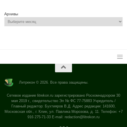
Архивы
Литрекон © 2026. Все права защищены.
Сетевое издание litrekon.ru зарегистрировано Роскомнадзором 30
мая 2019 г., свидетельство Эл № ФС 77-75883 Учредитель /
Главный редактор: Бухтияров В.Д. Адрес редакции: 141600,
Московская обл., г. Клин, ул. Павлика Морозова, д. 11. Телефон: +7
916 275-71-33 E-mail:
redaction@litrekon.ru