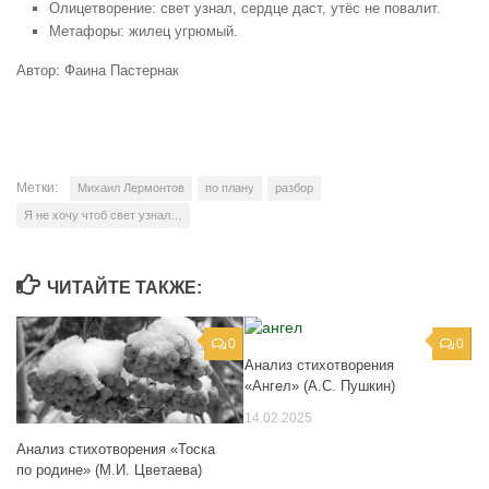
Олицетворение: свет узнал, сердце даст, утёс не повалит.
Метафоры: жилец угрюмый.
Автор: Фаина Пастернак
Метки:
Михаил Лермонтов
по плану
разбор
Я не хочу чтоб свет узнал…
ЧИТАЙТЕ ТАКЖЕ:
0
0
Анализ стихотворения
«Ангел» (А.С. Пушкин)
14.02.2025
Анализ стихотворения «Тоска
по родине» (М.И. Цветаева)