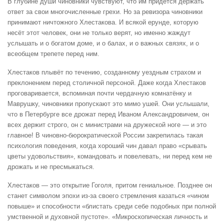
В глубине души чиновники чувствуют, что им придётся держать
ответ за свои многочисленные грехи. Но за ревизора чиновники
принимают ничтожного Хлестакова. И всякой ерунде, которую
несёт этот человек, они не только верят, но именно жаждут
услышать и о богатом доме, и о балах, и о важных связях, и о
всеобщем трепете перед ним.
Хлестаков плывёт по течению, созданному уездным страхом и
преклонением перед столичной персоной. Даже когда Хлестаков
проговаривается, вспоминая почти чердачную комнатёнку и
Маврушку, чиновники пропускают это мимо ушей. Они услышали,
что в Петербурге все дрожат перед Иваном Александровичем, он
всех держит строго, он с министрами на дружеской ноге — и это
главное! В чиновно-бюрократической России закрепилась такая
психология поведения, когда хороший чин давал право «срывать
цветы удовольствия», командовать и повелевать, ни перед кем не
дрожать и не пресмыкаться.
Хлестаков — это открытие Гоголя, притом гениальное. Позднее он
станет символом эпохи из-за своего стремления казаться «чином
повыше» и способности «блистать среди себе подобных при полной
умственной и духовной пустоте». «Микроскопическая личность и