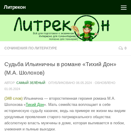
Литрекон
СОЧИНЕНИЯ ПО ЛИТЕРАТУРЕ
0
Судьба Ильиничны в романе «Тихий Дон»
(М.А. Шолохов)
АВТОР:
САМЫЙ ЗЕЛЁНЫЙ
· ОПУБЛИКОВАНО
06.05.2024
· ОБНОВЛЕНО
01.05.2024
(348 слов)
Ильинична — второстепенная героиня романа М.А.
Шолохова «
Тихий Дон
«. Мать семейства воплощает в себе
историческую судьбу казачек, ведь на примере ее жизни мы видим
уродливые проявления старого патриархального общества:
абсолютную власть мужчины в доме, которая выливается в побои,
унижения и пьяные выходки.