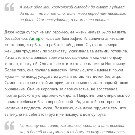
А меня идол мой хромоногий смолоду до смерти убивал,
да ни за что ни про что; вины моей перед ним нисколько
не было. Сам паскудничал, а на мне зло срывал.
Даже когда супруг не бил героиню, ее жизнь нельзя было назвать
беззаботной.
Автор
описывает биографию Ильиничны эпитетами
«тяжелая», «горбатая в работе», «бедная». С утра до вечера
женщина трудилась по хозяйству, ухаживала за детьми, готовила.
Из-за этого она раньше времени состарилась и ходила по дому
тяжело, с натугой. Однако все эти тяготы не сломили Ильиничну.
Более того, она поучала невестку Наталью, что измены и побои
мужа — не повод уходить из дома и оставлять детей без отца.
Самое страшное в этой истории, что героиня считает нормой такое
обращение. Она не боролась за свое счастье, не восставала
против рабского уклада женской доли. Напротив, она смирилась со
своим жребием и была верной женой. Ради детей она терпела
насилие и подлость мужа. Возможно, она даже гордится тем, что
вытянула на себе этот груз и не покинула дом супруга.
По месяцу вся синяя, как железо, ходила, а ить выжила
же, и детей воскормила, и из дому ни разу не счиналась