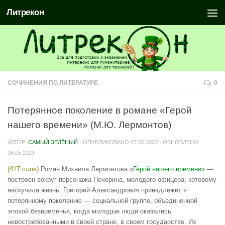
Литрекон
СОЧИНЕНИЯ ПО ЛИТЕРАТУРЕ
0
Потерянное поколение в романе «Герой
нашего времени» (М.Ю. Лермонтов)
АВТОР:
САМЫЙ ЗЕЛЁНЫЙ
· ОПУБЛИКОВАНО
07.05.2023
· ОБНОВЛЕНО
05.05.2023
(417 слов)
Роман Михаила Лермонтова «
Герой нашего времени
» —
построен вокруг персонажа Печорина, молодого офицера, которому
наскучила жизнь. Григорий Александрович принадлежит к
потерянному поколению — социальной группе, объединенной
эпохой безвременья, когда молодые люди оказались
невостребованными в своей стране, в своем государстве. Их