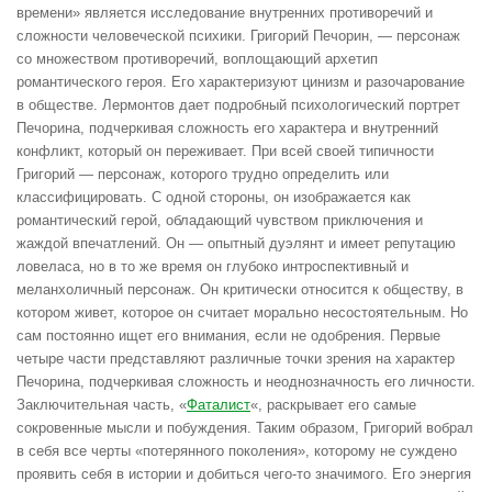
времени» является исследование внутренних противоречий и
сложности человеческой психики. Григорий Печорин, — персонаж
со множеством противоречий, воплощающий архетип
романтического героя. Его характеризуют цинизм и разочарование
в обществе. Лермонтов дает подробный психологический портрет
Печорина, подчеркивая сложность его характера и внутренний
конфликт, который он переживает. При всей своей типичности
Григорий — персонаж, которого трудно определить или
классифицировать. С одной стороны, он изображается как
романтический герой, обладающий чувством приключения и
жаждой впечатлений. Он — опытный дуэлянт и имеет репутацию
ловеласа, но в то же время он глубоко интроспективный и
меланхоличный персонаж. Он критически относится к обществу, в
котором живет, которое он считает морально несостоятельным. Но
сам постоянно ищет его внимания, если не одобрения. Первые
четыре части представляют различные точки зрения на характер
Печорина, подчеркивая сложность и неоднозначность его личности.
Заключительная часть, «
Фаталист
«, раскрывает его самые
сокровенные мысли и побуждения. Таким образом, Григорий вобрал
в себя все черты «потерянного поколения», которому не суждено
проявить себя в истории и добиться чего-то значимого. Его энергия