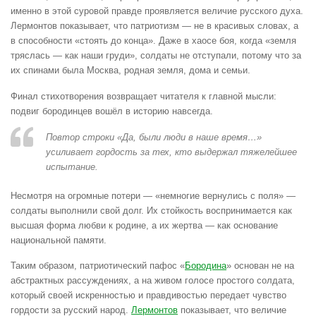
именно в этой суровой правде проявляется величие русского духа.
Лермонтов показывает, что патриотизм — не в красивых словах, а
в способности «стоять до конца». Даже в хаосе боя, когда «земля
тряслась — как наши груди», солдаты не отступали, потому что за
их спинами была Москва, родная земля, дома и семьи.
Финал стихотворения возвращает читателя к главной мысли:
подвиг бородинцев вошёл в историю навсегда.
Повтор строки «Да, были люди в наше время…»
усиливает гордость за тех, кто выдержал тяжелейшее
испытание.
Несмотря на огромные потери — «немногие вернулись с поля» —
солдаты выполнили свой долг. Их стойкость воспринимается как
высшая форма любви к родине, а их жертва — как основание
национальной памяти.
Таким образом, патриотический пафос «
Бородина
» основан не на
абстрактных рассуждениях, а на живом голосе простого солдата,
который своей искренностью и правдивостью передает чувство
гордости за русский народ.
Лермонтов
показывает, что величие