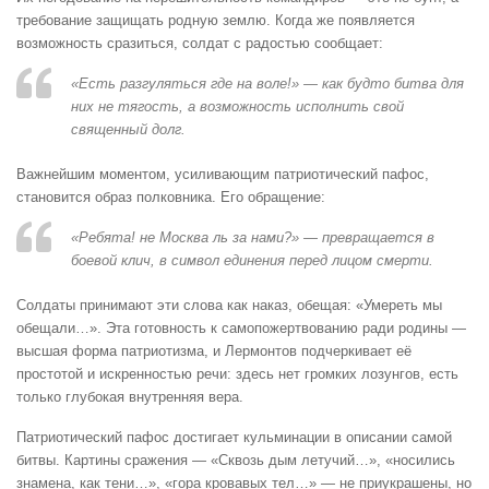
требование защищать родную землю. Когда же появляется
возможность сразиться, солдат с радостью сообщает:
«Есть разгуляться где на воле!» — как будто битва для
них не тягость, а возможность исполнить свой
священный долг.
Важнейшим моментом, усиливающим патриотический пафос,
становится образ полковника. Его обращение:
«Ребята! не Москва ль за нами?» — превращается в
боевой клич, в символ единения перед лицом смерти.
Солдаты принимают эти слова как наказ, обещая: «Умереть мы
обещали…». Эта готовность к самопожертвованию ради родины —
высшая форма патриотизма, и Лермонтов подчеркивает её
простотой и искренностью речи: здесь нет громких лозунгов, есть
только глубокая внутренняя вера.
Патриотический пафос достигает кульминации в описании самой
битвы. Картины сражения — «Сквозь дым летучий…», «носились
знамена, как тени…», «гора кровавых тел…» — не приукрашены, но