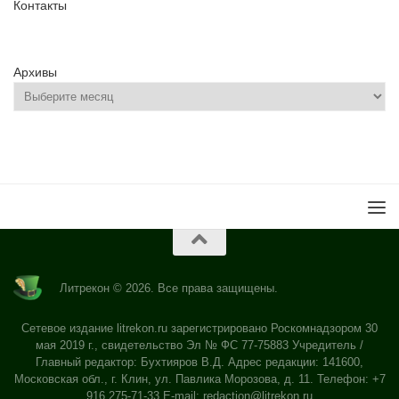
Контакты
Архивы
Литрекон © 2026. Все права защищены.
Сетевое издание litrekon.ru зарегистрировано Роскомнадзором 30
мая 2019 г., свидетельство Эл № ФС 77-75883 Учредитель /
Главный редактор: Бухтияров В.Д. Адрес редакции: 141600,
Московская обл., г. Клин, ул. Павлика Морозова, д. 11. Телефон: +7
916 275-71-33 E-mail:
redaction@litrekon.ru