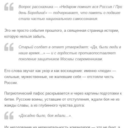
Вопрос рассказчика — «Недаром помнит вся Россия / Про
день Бородина!» — подчеркивает, что память о подвиге
стала частью национального самосознания.
Это не просто события прошлого, а священная страница истории,
которую нельзя забыть.
Старый солдат в ответ утверждает: «Да, были люди в
наше время…» — и с гордостью противопоставляет
поколение защитников Москвы современникам.
Его слова звучат как укор и как восхищение: именно «люди» —
сильные, мужественные, не жалевшие себя — отстояли честь
России.
Патриотический пафос раскрывается и через картины подготовки к
битве. Русские воины, уставшие от отступления, ждали боя не из
жажды славы, а из глубинного чувства долга:
«Досадно было, боя ждали…».
Их негодование на нерешительность командиров — это не бунт, а