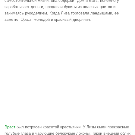
самостоятельной жизни: она содержит дом и мать, понемногу
зарабатывает деньги, продавая букеты из полевых цветов и
занимаясь рукоделием. Когда Лиза торговала ландышами, ее
заметил Эраст, молодой и красивый дворянин.
Эраст
был потрясен красотой крестьянки. У Лизы были прекрасные
голубые глаза и чарующие белокурые локоны. Такой внешний облик