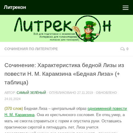
Литрекон
СОЧИНЕНИЯ ПО ЛИТЕРАТУРЕ
0
Сочинение: Характеристика бедной Лизы из
повести Н. М. Карамзина «Бедная Лиза» (+
таблица)
АВТОР:
САМЫЙ ЗЕЛЁНЫЙ
· ОПУБЛИКОВАНО
27.11.2019
· ОБНОВЛЕНО
24.01.2024
(370 слов)
Бедная Лиза – центральный образ
одноименной повести
Н. М. Карамзина
. Она из крестьянского сословия. Ее отец умер, а
мать не смогла справиться с горем и опустила руки. Оставшись
практически сиротой в пятнадцать лет, Лиза учится