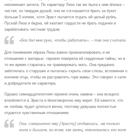
напоминает ангела. По характеру Лиза так же была к ним близка –
чистая, но твердая душой, она не соглашается брать за букет
больше 5 копеек, хотя Эраст пытается отдать ей целый рубль.
Пускай Лиза и бедна, ей хватает гордости не брать подачки и
зарабатывать честным трудом.
«Бог дал мне руки, чтобы работать», – так она считала.
Для понимания образа Лизы важно проанализировать и ее
отношения с матерью: героиня поверяла ей сердечные тайны, но в
то же время старалась не травмировать мать. Она преданно
заботилась о старушке и пыталась скрыть свои слезы, вспоминая о
кончине отца, чтобы не растравлять горе мамы. Это говорит о силе
и добродетели ее характера.
Однако семнадцатилетняя героиня очень наивна – она всецело
влюбляется в Эраста и безоговорочно ему верит. Ей кажется, что
их любовь будет длиться вечно, поэтому девушка полностью
отдается чувственным отношениям:
Она, совершенно ему [Эрасту] отдавшись, им только
жила и дышала, во всем, как агнец, повиновалась его воле