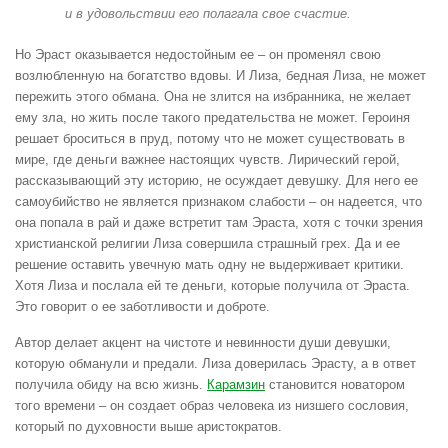
и в удовольствии его полагала свое счастие.
Но Эраст оказывается недостойным ее – он променял свою
возлюбленную на богатство вдовы. И Лиза, бедная Лиза, не может
пережить этого обмана. Она не злится на избранника, не желает
ему зла, но жить после такого предательства не может. Героиня
решает броситься в пруд, потому что не может существовать в
мире, где деньги важнее настоящих чувств. Лирический герой,
рассказывающий эту историю, не осуждает девушку. Для него ее
самоубийство не является признаком слабости – он надеется, что
она попала в рай и даже встретит там Эраста, хотя с точки зрения
христианской религии Лиза совершила страшный грех. Да и ее
решение оставить увечную мать одну не выдерживает критики.
Хотя Лиза и послала ей те деньги, которые получила от Эраста.
Это говорит о ее заботливости и доброте.
Автор делает акцент на чистоте и невинности души девушки,
которую обманули и предали. Лиза доверилась Эрасту, а в ответ
получила обиду на всю жизнь.
Карамзин
становится новатором
того времени – он создает образ человека из низшего сословия,
который по духовности выше аристократов.