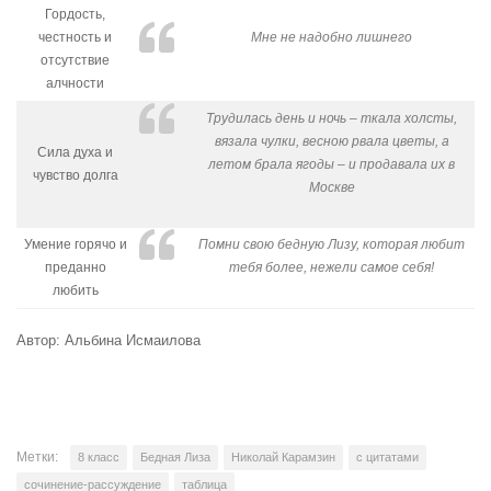
Гордость,
честность и
Мне не надобно лишнего
отсутствие
алчности
Трудилась день и ночь – ткала холсты,
вязала чулки, весною рвала цветы, а
Сила духа и
летом брала ягоды – и продавала их в
чувство долга
Москве
Умение горячо и
Помни свою бедную Лизу, которая любит
преданно
тебя более, нежели самое себя!
любить
Автор: Альбина Исмаилова
Метки:
8 класс
Бедная Лиза
Николай Карамзин
с цитатами
сочинение-рассуждение
таблица