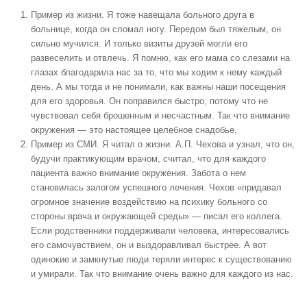
Пример из жизни. Я тоже навещала больного друга в
больнице, когда он сломал ногу. Передом был тяжелым, он
сильно мучился. И только визиты друзей могли его
развеселить и отвлечь. Я помню, как его мама со слезами на
глазах благодарила нас за то, что мы ходим к нему каждый
день. А мы тогда и не понимали, как важны наши посещения
для его здоровья. Он поправился быстро, потому что не
чувствовал себя брошенным и несчастным. Так что внимание
окружения — это настоящее целебное снадобье.
Пример из СМИ. Я читал о жизни. А.П. Чехова и узнал, что он,
будучи практикующим врачом, считал, что для каждого
пациента важно внимание окружения. Забота о нем
становилась залогом успешного лечения. Чехов «придавал
огромное значение воздействию на психику больного со
стороны врача и окружающей среды» — писал его коллега.
Если родственники поддерживали человека, интересовались
его самочувствием, он и выздоравливал быстрее. А вот
одинокие и замкнутые люди теряли интерес к существованию
и умирали. Так что внимание очень важно для каждого из нас.