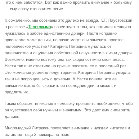
что о нем заботятся. Вот как важно проявить внимание к больному
— ему сразу становится легче.
К сожалению, мы осознаем это далеко не всегда. К.Г. Паустовский
в рассказе «
Телеграмма
» повествует о том, как пожилая женщина
нуждалась в заботе единственной дочери. Настя исправно
присылала маме деньги, но разве могут они заменить простое
человеческое участие? Катерина Петровна мучалась от
одиночества и ощущения собственной ненужности в жизни дочери.
Возможно, именно поэтому она так скоропостижно скончалась.
Настя так и не ответила на призыв посетить ее в последний раз.
Это молчание усилило недуг героини. Катерина Петровна умерла,
так и не попрощавшись с дочерью. А Настя поняла, что ее
внимание могло бы скрасить ее последние дни, а может, и
продлить их.
Таким образом, внимание к человеку проявлять необходимо, чтобы
он чувствовал себя нужным и значимым. Это дает ему силы жить
дальше.
Многомудрый Литрекон проявляет внимание к нуждам читателя и
оставляет еще 2 примера по теме: