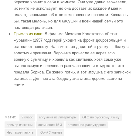
бережно хранит у себя в комнате. Они уже давно заржавели,
их никто не использует, но она достает их каждое 9 мая и
плачет, вспоминая об отце и его военном прошлом. Казалось
бы, такая мелочь, но для бабушки и всей нашей семьи это
настоящая реликвия.
Пример из кино
: В фильме Михаила Калатозова «Летят
журавли» (1957 год) герой уходит на фронт добровольцем и
оставляет невесту. На память он дарит ей игрушку — белку с
золотыми орешками. Вероника пронесла ее через всю
военную сумятицу и хранила как святыню, хотя сама уже
вышла замуж и перенесла разочарование и стыд за то, что
предала Бориса. Ее жених погиб, а вот игрушка с его запиской
осталась. Для нее эта безделушка стала дороже всего на
свете.
Метки:
9 класс
аргумент из литературы
ОГЭ по русскому языку
пример из жизни
сочинение 15.3
сочинение-рассуждение
Что такое память
Юрий Яковлев