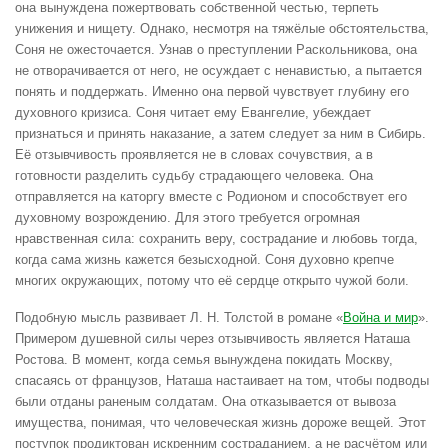
она вынуждена пожертвовать собственной честью, терпеть
унижения и нищету. Однако, несмотря на тяжёлые обстоятельства,
Соня не ожесточается. Узнав о преступлении Раскольникова, она
не отворачивается от него, не осуждает с ненавистью, а пытается
понять и поддержать. Именно она первой чувствует глубину его
духовного кризиса. Соня читает ему Евангелие, убеждает
признаться и принять наказание, а затем следует за ним в Сибирь.
Её отзывчивость проявляется не в словах сочувствия, а в
готовности разделить судьбу страдающего человека. Она
отправляется на каторгу вместе с Родионом и способствует его
духовному возрождению. Для этого требуется огромная
нравственная сила: сохранить веру, сострадание и любовь тогда,
когда сама жизнь кажется безысходной. Соня духовно крепче
многих окружающих, потому что её сердце открыто чужой боли.
Подобную мысль развивает Л. Н. Толстой в романе «
Война и мир
».
Примером душевной силы через отзывчивость является Наташа
Ростова. В момент, когда семья вынуждена покидать Москву,
спасаясь от французов, Наташа настаивает на том, чтобы подводы
были отданы раненым солдатам. Она отказывается от вывоза
имущества, понимая, что человеческая жизнь дороже вещей. Этот
поступок продиктован искренним состраданием, а не расчётом или