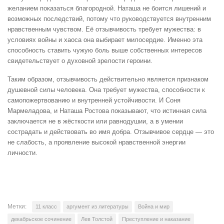
желанием показаться благородной. Наташа не боится лишений и
возможных последствий, потому что руководствуется внутренним
нравственным чувством. Её отзывчивость требует мужества: в
условиях войны и хаоса она выбирает милосердие. Именно эта
способность ставить чужую боль выше собственных интересов
свидетельствует о духовной зрелости героини.
Таким образом, отзывчивость действительно является признаком
душевной силы человека. Она требует мужества, способности к
самопожертвованию и внутренней устойчивости. И Соня
Мармеладова, и Наташа Ростова показывают, что истинная сила
заключается не в жёсткости или равнодушии, а в умении
сострадать и действовать во имя добра. Отзывчивое сердце — это
не слабость, а проявление высокой нравственной энергии
личности.
Метки:
11 класс
аргумент из литературы
Война и мир
декабрьское сочинение
Лев Толстой
Преступление и наказание