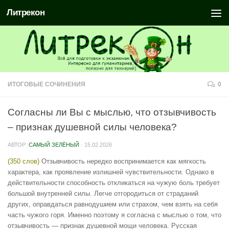
Литрекон
ИТОГОВЫЕ СОЧИНЕНИЯ
0
Согласны ли Вы с мыслью, что отзывчивость
– признак душевной силы человека?
АВТОР:
САМЫЙ ЗЕЛЁНЫЙ
·
15.02.2026
(350 слов)
Отзывчивость нередко воспринимается как мягкость
характера, как проявление излишней чувствительности. Однако в
действительности способность откликаться на чужую боль требует
большой внутренней силы. Легче отгородиться от страданий
других, оправдаться равнодушием или страхом, чем взять на себя
часть чужого горя. Именно поэтому я согласна с мыслью о том, что
отзывчивость — признак душевной мощи человека. Русская