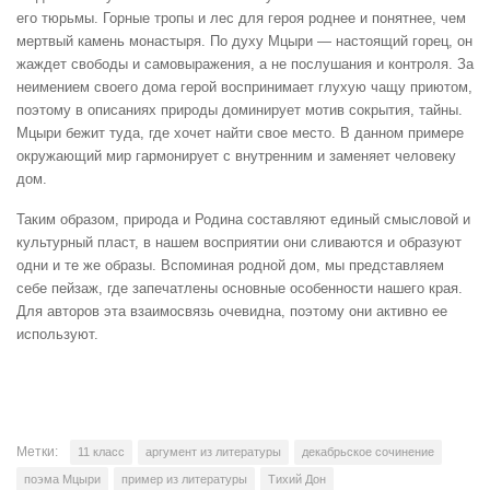
его тюрьмы. Горные тропы и лес для героя роднее и понятнее, чем
мертвый камень монастыря. По духу Мцыри — настоящий горец, он
жаждет свободы и самовыражения, а не послушания и контроля. За
неимением своего дома герой воспринимает глухую чащу приютом,
поэтому в описаниях природы доминирует мотив сокрытия, тайны.
Мцыри бежит туда, где хочет найти свое место. В данном примере
окружающий мир гармонирует с внутренним и заменяет человеку
дом.
Таким образом, природа и Родина составляют единый смысловой и
культурный пласт, в нашем восприятии они сливаются и образуют
одни и те же образы. Вспоминая родной дом, мы представляем
себе пейзаж, где запечатлены основные особенности нашего края.
Для авторов эта взаимосвязь очевидна, поэтому они активно ее
используют.
Метки:
11 класс
аргумент из литературы
декабрьское сочинение
поэма Мцыри
пример из литературы
Тихий Дон