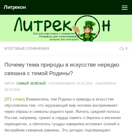
Литрекон
ИТОГОВЫЕ СОЧИНЕНИЯ
0
Почему тема природы в искусстве нередко
связана с темой Родины?
АВТОР:
САМЫЙ ЗЕЛЁНЫЙ
· ОПУБЛИКОВАНО
25.02.2024
· ОБНОВЛЕНО
20.02.2024
(371 слово)
Взаимосвязь тем Родины и природы в искусстве
обусловлена тем, что окружающий мир человек воспринимает
через образы и символы родного края. Житель средней полосы
России, например, хранит в сердце память о березке и весенних
первоцветах, а обитатель тундры наверняка вспомнит оленей и
бескрайние северные равнины. Эту догадку подтверждают