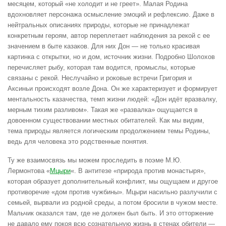
месяцем, который «не холодит и не греет». Малая Родина
вдохновляет персонажа осмысление эмоций и рефлексию. Даже в
нейтральных описаниях природы, которые не принадлежат
конкретным героям, автор переплетает наблюдения за рекой с ее
значением в быте казаков. Для них Дон — не только красивая
картинка с открытки, но и дом, источник жизни. Подробно Шолохов
перечисляет рыбу, которая там водится, промыслы, которые
связаны с рекой. Неслучайно и роковые встречи Григория и
Аксиньи происходят возле Дона. Он же характеризует и формирует
ментальность казачества, темп жизни людей: «Дон идёт вразвалку,
мерным тихим разливом». Такая же «развалка» ощущается в
довоенном существовании местных обитателей. Как мы видим,
тема природы является логическим продолжением темы Родины,
ведь для человека это родственные понятия.
Ту же взаимосвязь мы можем проследить в поэме М.Ю.
Лермонтова «
Мцыри
«. В антитезе «природа против монастыря»,
которая образует дополнительный конфликт, мы ощущаем и другое
противоречие «дом против чужбины». Мцыри насильно разлучили с
семьей, вырвали из родной среды, а потом бросили в чужом месте.
Мальчик оказался там, где не должен был быть. И это отторжение
не давало ему покоя всю сознательную жизнь в стенах обители —