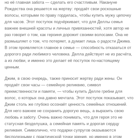
но её главная забота — сделать его счастливым. Накануне
Рождества она решается на жертву: продаёт свои роскошные
волосы, которыми по праву гордилась, чтобы купить мужу цепочку
для часов. Этот поступок подчёркивает, что для Деллы семья
важнее внешней красоты и личных привязанностей, хотя автор не
раз говорит о том, как героиня дорожит своими волосами. Она не
размышляет о том, что потеряет, а думает лишь о радости Джима.
В этом проявляется главное в семье — способность отказаться от
дорогого ради любимого человека. Делла действует не из расчёта,
а из любви, и именно это делает её поступок по-настоящему
ценным.
Джим, в свою очередь, также приносит жертву ради жены. Он
продаёт свои часы — семейную реликвию, символ
преемственности и памяти, — чтобы купить Делле гребни для
волос, о которых она давно мечтала. Этот поступок показывает, что
Джим столь же глубоко осознаёт ценность семейных отношений.
Для него важнее не сохранить дорогую вещь, а выразить свою
любовь и заботу. Очень важно понимать, что для героя это не
статусная безделушка, а семейная память и дорогая сердцу
реликвия. Символично, что подарки супругов оказываются
бесполезными с практической точки зрения, но именно в этом