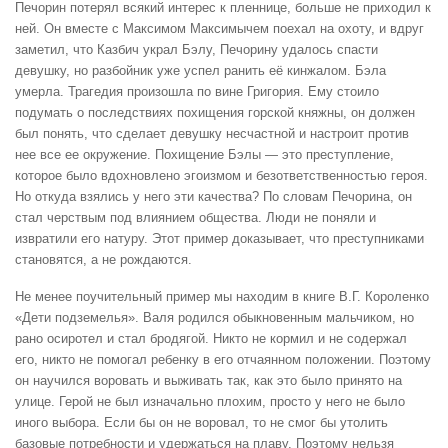
Печорин потерял всякий интерес к пленнице, больше не приходил к
ней. Он вместе с Максимом Максимычем поехал на охоту, и вдруг
заметил, что Казбич украл Бэлу, Печорину удалось спасти
девушку, но разбойник уже успел ранить её кинжалом. Бэла
умерла. Трагедия произошла по вине Григория. Ему стоило
подумать о последствиях похищения горской княжны, он должен
был понять, что сделает девушку несчастной и настроит против
нее все ее окружение. Похищение Бэлы — это преступление,
которое было вдохновлено эгоизмом и безответственностью героя.
Но откуда взялись у него эти качества? По словам Печорина, он
стал черствым под влиянием общества. Люди не поняли и
извратили его натуру. Этот пример доказывает, что преступниками
становятся, а не рождаются.
Не менее поучительный пример мы находим в книге В.Г. Короленко
«Дети подземелья». Валя родился обыкновенным мальчиком, но
рано осиротел и стал бродягой. Никто не кормил и не содержал
его, никто не помогал ребенку в его отчаянном положении. Поэтому
он научился воровать и выживать так, как это было принято на
улице. Герой не был изначально плохим, просто у него не было
иного выбора. Если бы он не воровал, то не смог бы утолить
базовые потребности и удержаться на плаву. Поэтому нельзя