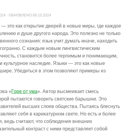
2024
· ОБНОВЛЕНО
08.10.2024
— это как открытие дверей в новые миры, где каждое
шлению и душе другого народа. Это полезно не только
венного сознания: язык учит думать иначе, находить
гогранно. С каждым новым лингвистическим
чность, становится более терпимым и понимающим,
и культурное наследие. Языки — это как новые
 шире. Убедиться в этом позволяют примеры из
ова «
Горе от ума
«. Автор высмеивает смесь
орой пытаются говорить светские барышни. Это
авителей высших слоев общества. Пытаясь блеснуть
вляют себя в карикатурном свете. Но есть и более
я, ведь считают, что соблюдения внешних
азительный контраст с ними представляет собой