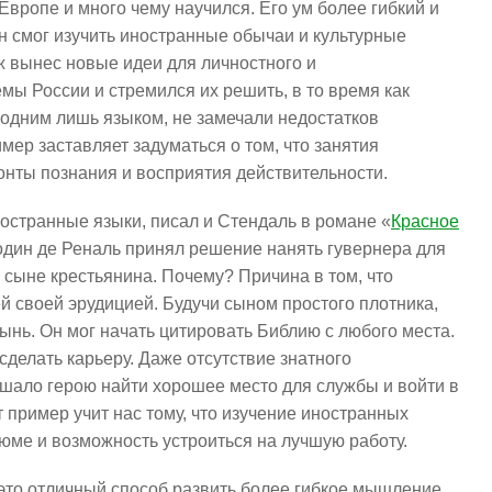
Европе и много чему научился. Его ум более гибкий и
н смог изучить иностранные обычаи и культурные
ж вынес новые идеи для личностного и
мы России и стремился их решить, в то время как
 одним лишь языком, не замечали недостатков
мер заставляет задуматься о том, что занятия
онты познания и восприятия действительности.
остранные языки, писал и Стендаль в романе «
Красное
подин де Реналь принял решение нанять гувернера для
а сыне крестьянина. Почему? Причина в том, что
 своей эрудицией. Будучи сыном простого плотника,
ынь. Он мог начать цитировать Библию с любого места.
делать карьеру. Даже отсутствие знатного
шало герою найти хорошее место для службы и войти в
 пример учит нас тому, что изучение иностранных
юме и возможность устроиться на лучшую работу.
это отличный способ развить более гибкое мышление,