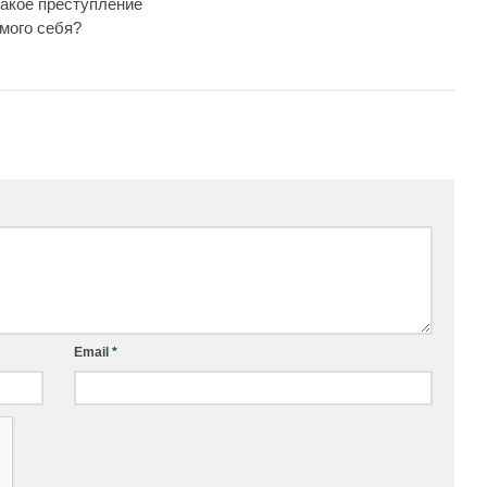
такое преступление
амого себя?
Email
*