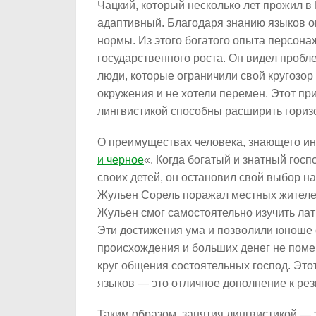
Чацкий, который несколько лет прожил в 
адаптивный. Благодаря знанию языков о
нормы. Из этого богатого опыта персона
государственного роста. Он видел пробле
люди, которые ограничили свой кругозор
окружения и не хотели перемен. Этот при
лингвистикой способны расширить гориз
О преимуществах человека, знающего ин
и черное
«. Когда богатый и знатный гос
своих детей, он остановил свой выбор н
Жульен Сорель поражал местных жителей
Жульен смог самостоятельно изучить лат
Эти достижения ума и позволили юноше с
происхождения и больших денег не поме
круг общения состоятельных господ. Этот
языков — это отличное дополнение к рез
Таким образом, занятия лингвистикой — 