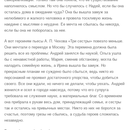
наполнилось смыслом. Но что бы случилось с Надей, если бы она
осталась дома в ожидании чуда? Она бы вышла замуж за
нелюбимого и жалкого человека и провела тоскливую жизнь
наедине с мыслями о неудаче. Ее мечта не сбылась бы никогда,
если бы она не поборолась за нее.
А вот героиням пьесы А. П. Чехова «Три сестры» повезло меньше.
Они мечтали о переезде в Москву. Эта перемена должна была
решить все из проблемы: Андрей занялся бы наукой, Ольга ушла
бы с ненавистной работы, Мария, сменив обстановку, могла бы
наладить семейную жизнь, а Ирина вышла бы замуж. Но
прекрасным планам не суждено было сбыться, ведь никто из
персонажей не проявил достаточного упорства, чтобы добиться
своего. Все они ждали, но ничего не делали, чтобы уехать. Андрей
женился и осел в городе навсегда, потому что его супруга
требовала не служения науке, а материальных благ. Со временем
она прибрала к рукам весь дом, принадлежащий семье, и сестры
так и остались на привычных местах. Никто из них не боролся за
счастье, поэтому грезы не сбылись, а судьба героев сложилась
незавидно.