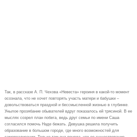
Так, в рассказе А. П. Чехова «Невеста» героиня в какой-то момент
осознала, что не хочет повторять участь матери и бабушки –
довольствоваться праздной и бессмысленной жизнью в глубинке.
Унылое прозябание обывателей вдруг показалось ей трясиной. В ее
мыслях созрел план побега, ведь друг семьи по имени Саша
согласился помочь Наде бежать. Девушка решила получить
образование в большом городе, где много возможностей для
самореализации. Только там она поняла, что ее существование