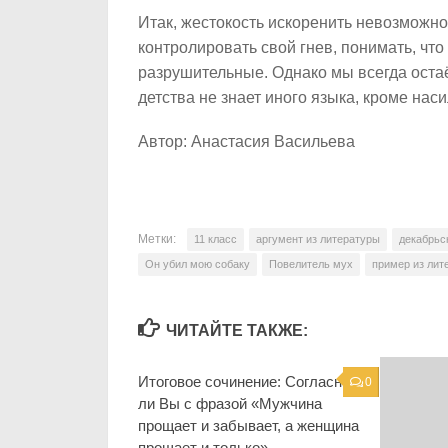
Итак, жестокость искоренить невозможно.
контролировать свой гнев, понимать, что
разрушительные. Однако мы всегда остаём
детства не знает иного языка, кроме наси
Автор: Анастасия Васильева
Метки:
11 класс
аргумент из литературы
декабрьс
Он убил мою собаку
Повелитель мух
пример из лит
ЧИТАЙТЕ ТАКЖЕ:
Итоговое сочинение: Согласны
0
ли Вы с фразой «Мужчина
прощает и забывает, а женщина
прощает и только»