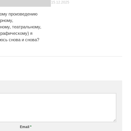
15.12.2025
акому произведению
урному,
ному, театральному,
графическому) я
юсь снова и снова?
Email
*