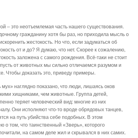
ой – это неотъемлемая часть нашего существования.
дочному гражданину хотя бы раз, но приходила мысль о
 искоренить жестокость. Но что, если задуматься об
кость от и до? Я думаю, что нет. Скорее к сожалению,
токость заложена с самого рождения. Всё-таки не стоит
 пусть от животных мы сильно отличаемся разумом и
е. Чтобы доказать это, приведу примеры.
мух» наглядно показано, что люди, лишаясь оков
кими хищниками, чем животные. Группа детей,
енно теряет человеческий вид: многие из них
алу. Они исполняют что-то вроде обрядовых танцев,
ся на путь убийства себе подобных. В этом
 о том, что таинственный «Зверь», которого
почитали, на самом деле жил и скрывался в них самих.