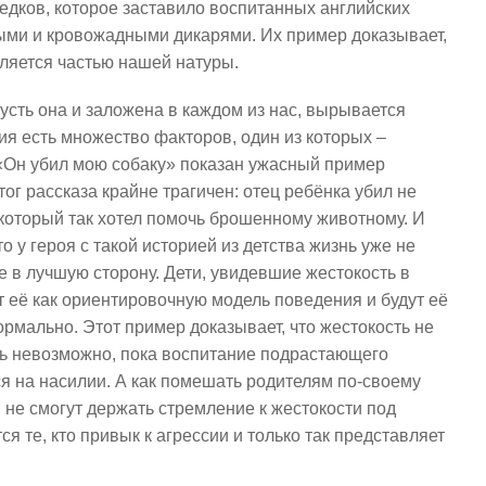
едков, которое заставило воспитанных английских
ными и кровожадными дикарями. Их пример доказывает,
вляется частью нашей натуры.
пусть она и заложена в каждом из нас, вырывается
ия есть множество факторов, один из которых –
«Он убил мою собаку» показан ужасный пример
тог рассказа крайне трагичен: отец ребёнка убил не
, который так хотел помочь брошенному животному. И
о у героя с такой историей из детства жизнь уже не
е в лучшую сторону. Дети, увидевшие жестокость в
т её как ориентировочную модель поведения и будут её
ормально. Этот пример доказывает, что жестокость не
ить невозможно, пока воспитание подрастающего
ся на насилии. А как помешать родителям по-своему
 не смогут держать стремление к жестокости под
я те, кто привык к агрессии и только так представляет