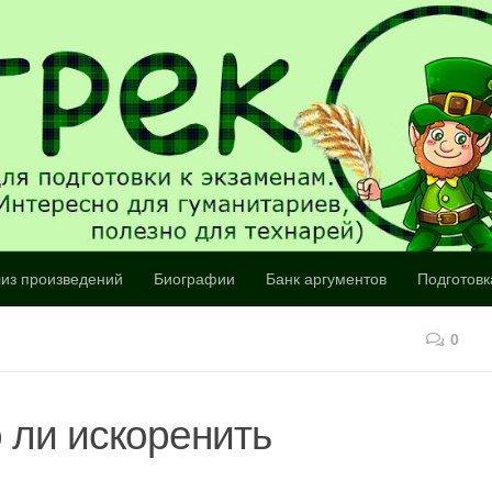
из произведений
Биографии
Банк аргументов
Подготовк
0
 ли искоренить