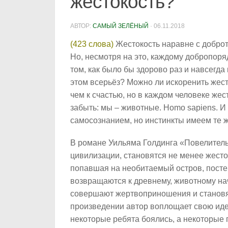
жестокость?
АВТОР:
САМЫЙ ЗЕЛЁНЫЙ
·
06.11.2018
(423 слова)
Жестокость наравне с доброт
Но, несмотря на это, каждому добропоря
том, как было бы здорово раз и навсегда
этом всерьёз? Можно ли искоренить жесто
чем к счастью, но в каждом человеке жес
забыть: мы – животные. Homo sapiens. И
самосознанием, но инстинкты имеем те ж
В романе Уильяма Голдинга «Повелитель 
цивилизации, становятся не менее жесто
попавшая на необитаемый остров, постеп
возвращаются к древнему, животному нач
совершают жертвоприношения и становят
произведении автор воплощает свою идею
некоторые ребята боялись, а некоторые 