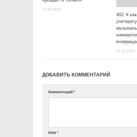
27.09.2019
402. К к
(литерат
музыкаль
кинемато
возвраща
01.12.2021
ДОБАВИТЬ КОММЕНТАРИЙ
Комментарий
*
Имя
*