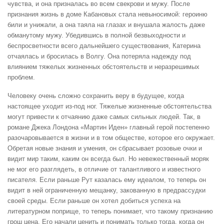
чувства, и она призналась во всем свекрови и мужу. После
признания жизнь в доме Кабановых стала невыносимой: героиню
били и унижали, а она таяла на глазах и внушала жалость даже
обманутому мужу. Убедившись в полной безвыходности и
беспросветности всего дальнейшего существования, Катерина
отчаялась и бросилась в Волгу. Она потеряла надежду под
влиянием тяжелых жизненных обстоятельств и неразрешимых
проблем.
Человеку очень сложно сохранить веру в будущее, когда
настоящее уходит из-под ног. Тяжелые жизненные обстоятельства
могут привести к отчаянию даже самых сильных людей. Так, в
романе Джека Лондона «Мартин Иден» главный герой постепенно
разочаровывается в жизни и в том обществе, которое его окружает.
Обретая новые знания и умения, он сбрасывает розовые очки и
видит мир таким, каким он всегда был. Но невежественный моряк
не мог его разглядеть, в отличие от талантливого и известного
писателя. Если раньше Рут казалась ему идеалом, то теперь он
видит в ней ограниченную мещанку, закованную в предрассудки
своей среды. Если раньше он хотел добиться успеха на
литературном поприще, то теперь понимает, что такому признанию
грош цена. Его начали ценить и понимать только тогда, когда он