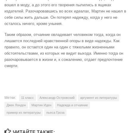
вошел в моду, а до этого его творения пылились в ящиках
издателей. Разочаровавшись во всех идеалах, Мартин не нашел в
себе силы жить дальше. Он потерял надежду, когда у него не
осталось ничего, кроме уныния.
Таким образом, отчаяние овладевает человеком тогда, когда он
лишается последней нравственной опоры в виде надежды. Как
правило, он остается один на один с тяжелыми жизненными
обстоятельствами, из которых не видит выхода. Именно тогда он
разочаровывается в жизни и, к сожалению, отдает предпочтение
смерти.
Метки:
11 класс
Александр Островский
аргумент из литературы
Джек Лондон
Мартин Иден
Надежда и отчаяние
пример из литературы
пьеса Гроза
ЧИТАЙТЕ ТАКЖЕ: