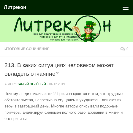
Литрекон
ИТОГОВЫЕ СОЧИНЕНИЯ
0
213. В каких ситуациях человеком может
овладеть отчаяние?
АВТОР:
САМЫЙ ЗЕЛЁНЫЙ
·
04.12.2019
Почему люди отчаиваются? Причина кроется в том, что трудные
обстоятельства, непрерывно сгущаясь и ухудшаясь, лишают их
веры в завтрашний день. Многие авторы описывали подобные
примеры, анализируя феномен полного разочарования в жизни и
его причины.