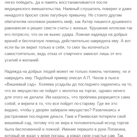
легко победить, да и память восстанавливается после
медицинского вмешательства. Наивный слушатель поверил и даже
ненадолго бросил свою пагубную привычку. Но стоило другим
обитателям ночлежки развеять миф, как Актер лишился душевного
равновесия и решил свести счеты с жизнью. Крушение иллюзии так
его потрясло, что он не вынес удара. Ложная надежда на добрых
врачей и бесплатную помощь действительно навредила ему. А вот
если бы он верил только в себя, то смог бы излечиться
самостоятельно, ведь отказ от спиртного зависел лишь от его
усилий и желаний.
Надежда на добрых людей может не только помочь человеку, но и
навредить ему. Подобный пример описал А.П. Чехов в пьесе
«Вишневый сад». Хозяева усадьбы до последнего надеялись на то,
что их имущество не пойдет с молотка на торгах, однако ничего
для этого не делали. Им казалось, что проблема разрешится сама
собой, и верили в то, что все пойдет по-старому. Где же это
видано, чтобы у дворян забирали имущество? Развлекаясь и
растрачивая последние деньги, Гаев и Раневская потеряли свой
вишневый сад, потому что их вера в положительный исход торгов
была беспочвенной и ложной. Имение перешло в руки Лопахина,
который не ждал у моря погоды, а ковал свое счастье сам. Так,