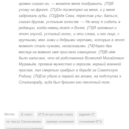
громко сказал он, — можете меня поздравить. (70)Я
ухожу на фронт. (71)Он посмотрел на меня, и у меня
задрожали губы. (72)Дядя Сева, перестав улы- баться,
сказал другим, усталым голосом: — Не могу я сидеть в
редакции, когда немец лезет к Волге. (73)Я запомнил и
этот глухой, усталый голос, и эти слова, и его лицо, с
крупными, мяг- кими и добрыми чертами, которые в этот
момент стали чужими, неласковыми. (74)Через два
месяца на мамино имя прислали извещение. (75)В нём
было написано, что её родственник Всеволод Михайлович
Муравьёв, проявив мужество и героизм, верный военной
присяге, пал смертью храбрых в борьбе за Советскую
Родину. (76)Его убило в первой же атаке, на подступах к
Сталинграду, куда был брошен его пехотный полк.
Метки:
11 класс
ЕГЭ по русскому языку
задание 27
по тексту Смольникова
пример сочинения
сочинение ЕГЭ
сочинение-рассуждение