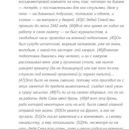
восьмиметровой комнате на ночь так: четверо на диване
— поперёк, с поставленными для ног стульями, двое у
окна — на диванных подушках, половиках и одеяле, и
хозяин — на матрасе у дверей. (43)С дядей Севой мы
прожили до лета 1942 года. (44)Всё это время он ходил на
работу в свою газету — он был журналистом, а
свободные часы проводил на военной подготовке. (45)Он
был сугубо штатским, мирным человеком, уже не очень
молодым, с какой-то застаре- лой хворью. (46)Военная
подготовка давалась ему нелегко, и он с юмором
рассказывал вече- ром у кухонного стола, как нынче
швырял гранату (да не дошвырнул) или как полз по-пла-
стунски под колючей проволокой (и порвал пальто)…
(47)Это было не очень смешно, потому что приходил он с
этих занятий до предела вымотанный, съедал свой ужин
и сразу засыпал. (48)То ли из-за своего здоровья, то ли из-
за работы дядя Сева имел бронь. (49)И вот эта бронь,
ради которой некоторые шли на всё, была самой главной
отравой его жизни. (50)Он рвался на фронт, а его не
пускали. (51)Он писал заявления и в военкомат, и своему
начальству, а ему отказывали. (52)Но, несмотря ни на
что, дядя Сева всю осень, зиму и весну ходил на военную