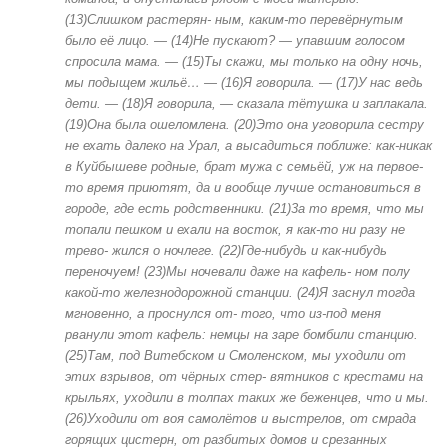
(13)Слишком растерян- ным, каким-то перевёрнутым
было её лицо. — (14)Не пускают? — упавшим голосом
спросила мама. — (15)Ты скажи, мы только на одну ночь,
мы подыщем жильё… — (16)Я говорила. — (17)У нас ведь
дети. — (18)Я говорила, — сказала тётушка и заплакала.
(19)Она была ошеломлена. (20)Это она уговорила сестру
не ехать далеко на Урал, а высадиться поближе: как-никак
в Куйбышеве родные, брат мужа с семьёй, уж на первое-
то время приютят, да и вообще лучше остановиться в
городе, где есть родственники. (21)3а то время, что мы
топали пешком и ехали на восток, я как-то ни разу не
трево- жился о ночлеге. (22)Где-нибудь и как-нибудь
переночуем! (23)Мы ночевали даже на кафель- ном полу
какой-то железнодорожной станции. (24)Я заснул тогда
мгновенно, а проснулся от- того, что из-под меня
рванули этот кафель: немцы на заре бомбили станцию.
(25)Там, под Витебском и Смоленском, мы уходили от
этих взрывов, от чёрных стер- вятников с крестами на
крыльях, уходили в толпах таких же беженцев, что и мы.
(26)Уходили от воя самолётов и выстрелов, от смрада
горящих цистерн, от разбитых домов и срезанных