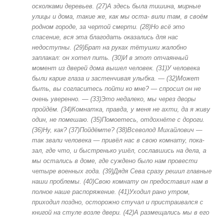
осколками деревьев. (27)А здесь была тишина, мирные
улицы и дома, такие же, как мы оста- вили там, в своём
родном городе, за чертой смерти. (28)Но всё это
спасение, вся эта благодать оказались для нас
недоступны. (29)Брат на руках тётушки жалобно
заплакал: он хотел пить. (30)И в этот отчаянный
момент из дверей дома вышел человек. (31)У человека
были карие глаза и застенчивая улыбка. — (32)Может
быть, вы согласитесь пойти ко мне? — спросил он не
очень уверенно. — (33)Это недалеко, мы через дворы
пройдём. (34)Комнатка, правда, у меня не ахти, да я живу
один, не помешаю. (35)Помоетесь, отдохнёте с дороги.
(36)Ну, как? (37)Пойдёмте? (38)Всеволод Михайлович —
так звали человека — привёл нас в свою комнату, пока-
зал, где что, и быстренько ушёл, сославшись на дела, а
мы остались в доме, где суждено было нам провести
четыре военных года. (39)Дядя Сева сразу решил главные
наши проблемы. (40)Свою комнату он предоставил нам в
полное наше распоряжение. (41)Уходил рано утром,
приходил поздно, осторожно стучал и пристраивался с
книгой на стуле возле двери. (42)А размещались мы в его