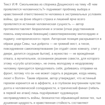
Текст И.Ф. Смольникова из сборника Дощинского на тему «В чем
проявляется человечность?» поднимает проблему выбора и
нравственной ответственности человека в экстремальных условиях
войны, где на фоне общего страха и лишений ярче всего
проявляется истинная человеческая сущность — автор
противопоставляет безразличие и эгоизм (отказ родственников
помочь измученным беженцам) самоотверженному милосердию и
подвигу «негероического» героя. Авторская позиция раскрывается в
образе дяди Севы, чья доброта — не громкий жест, а тихое,
повседневное самопожертвование (он отдаёт свою комнату, спит у
двери, делится скудным бытом), а мужество — не врождённая
отвага, а мучительное, осознанное решение совести, для которого
этому «сугубо штатскому», не очень молодому и нездоровому
человеку приходится преодолевать себя, добиваясь отправки на
фронт, потому что он «не может сидеть в редакции, когда немец
лезет к Волге». Таким образом, автор утверждает, что истинный
героизм коренится не в аффекте, а в глубоком внутреннем чувстве
долга и человеческой солидарности, и трагический финал (гибель
в первой же атаке) лишь подчёркивает чудовищную
несправедливость войны, безжалостно обрывающей жизни тех, чья
душевная щедрость и нравственная стойкость составляют