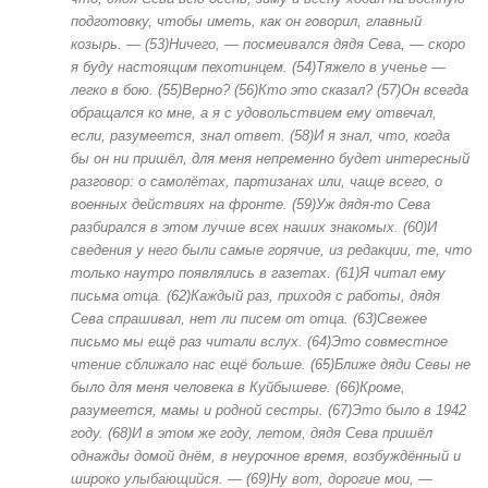
подготовку, чтобы иметь, как он говорил, главный
козырь. — (53)Ничего, — посмеивался дядя Сева, — скоро
я буду настоящим пехотинцем. (54)Тяжело в ученье —
легко в бою. (55)Верно? (56)Кто это сказал? (57)Он всегда
обращался ко мне, а я с удовольствием ему отвечал,
если, разумеется, знал ответ. (58)И я знал, что, когда
бы он ни пришёл, для меня непременно будет интересный
разговор: о самолётах, партизанах или, чаще всего, о
военных действиях на фронте. (59)Уж дядя-то Сева
разбирался в этом лучше всех наших знакомых. (60)И
сведения у него были самые горячие, из редакции, те, что
только наутро появлялись в газетах. (61)Я читал ему
письма отца. (62)Каждый раз, приходя с работы, дядя
Сева спрашивал, нет ли писем от отца. (63)Свежее
письмо мы ещё раз читали вслух. (64)Это совместное
чтение сближало нас ещё больше. (65)Ближе дяди Севы не
было для меня человека в Куйбышеве. (66)Кроме,
разумеется, мамы и родной сестры. (67)Это было в 1942
году. (68)И в этом же году, летом, дядя Сева пришёл
однажды домой днём, в неурочное время, возбуждённый и
широко улыбающийся. — (69)Ну вот, дорогие мои, —