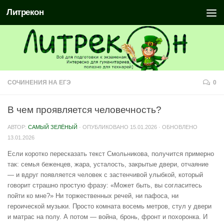
Литрекон
СОЧИНЕНИЯ НА ЕГЭ
0
В чем проявляется человечность?
АВТОР:
САМЫЙ ЗЕЛЁНЫЙ
· ОПУБЛИКОВАНО
15.01.2026
· ОБНОВЛЕНО
13.01.2026
Если коротко пересказать текст Смольникова, получится примерно
так: семья беженцев, жара, усталость, закрытые двери, отчаяние
— и вдруг появляется человек с застенчивой улыбкой, который
говорит страшно простую фразу: «Может быть, вы согласитесь
пойти ко мне?» Ни торжественных речей, ни пафоса, ни
героической музыки. Просто комната восемь метров, стул у двери
и матрас на полу. А потом — война, бронь, фронт и похоронка. И