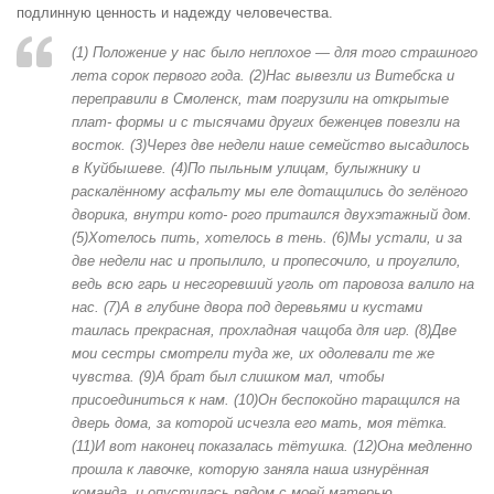
подлинную ценность и надежду человечества.
(1) Положение у нас было неплохое — для того страшного
лета сорок первого года. (2)Нас вывезли из Витебска и
переправили в Смоленск, там погрузили на открытые
плат- формы и с тысячами других беженцев повезли на
восток. (3)Через две недели наше семейство высадилось
в Куйбышеве. (4)По пыльным улицам, булыжнику и
раскалённому асфальту мы еле дотащились до зелёного
дворика, внутри кото- рого притаился двухэтажный дом.
(5)Хотелось пить, хотелось в тень. (6)Мы устали, и за
две недели нас и пропылило, и пропесочило, и проуглило,
ведь всю гарь и несгоревший уголь от паровоза валило на
нас. (7)А в глубине двора под деревьями и кустами
таилась прекрасная, прохладная чащоба для игр. (8)Две
мои сестры смотрели туда же, их одолевали те же
чувства. (9)А брат был слишком мал, чтобы
присоединиться к нам. (10)Он беспокойно таращился на
дверь дома, за которой исчезла его мать, моя тётка.
(11)И вот наконец показалась тётушка. (12)Она медленно
прошла к лавочке, которую заняла наша изнурённая
команда, и опустилась рядом с моей матерью.