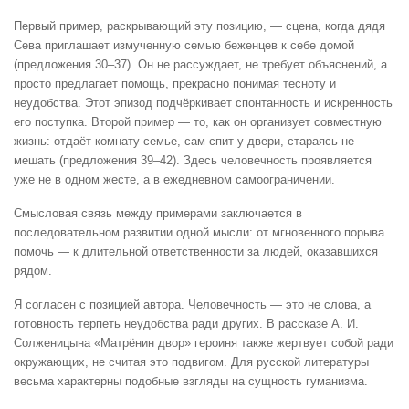
Первый пример, раскрывающий эту позицию, — сцена, когда дядя
Сева приглашает измученную семью беженцев к себе домой
(предложения 30–37). Он не рассуждает, не требует объяснений, а
просто предлагает помощь, прекрасно понимая тесноту и
неудобства. Этот эпизод подчёркивает спонтанность и искренность
его поступка. Второй пример — то, как он организует совместную
жизнь: отдаёт комнату семье, сам спит у двери, стараясь не
мешать (предложения 39–42). Здесь человечность проявляется
уже не в одном жесте, а в ежедневном самоограничении.
Смысловая связь между примерами заключается в
последовательном развитии одной мысли: от мгновенного порыва
помочь — к длительной ответственности за людей, оказавшихся
рядом.
Я согласен с позицией автора. Человечность — это не слова, а
готовность терпеть неудобства ради других. В рассказе А. И.
Солженицына «Матрёнин двор» героиня также жертвует собой ради
окружающих, не считая это подвигом. Для русской литературы
весьма характерны подобные взгляды на сущность гуманизма.