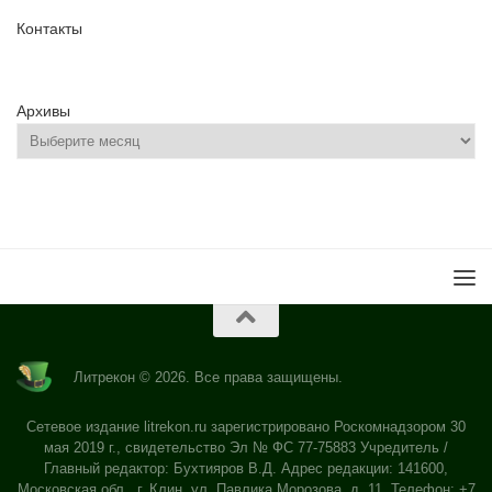
Контакты
Архивы
Литрекон © 2026. Все права защищены.
Сетевое издание litrekon.ru зарегистрировано Роскомнадзором 30
мая 2019 г., свидетельство Эл № ФС 77-75883 Учредитель /
Главный редактор: Бухтияров В.Д. Адрес редакции: 141600,
Московская обл., г. Клин, ул. Павлика Морозова, д. 11. Телефон: +7