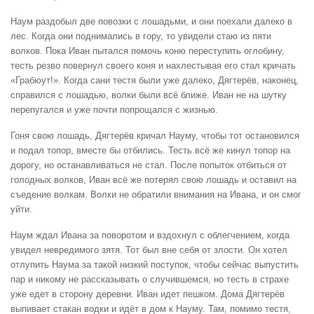
Наум раздобыл две повозки с лошадьми, и они поехали далеко в
лес. Когда они поднимались в гору, то увидели стаю из пяти
волков. Пока Иван пытался помочь коню переступить оглобину,
тесть резво повернул своего коня и нахлестывая его стал кричать
«Грабюут!». Когда сани тестя были уже далеко, Дягтерёв, наконец,
справился с лошадью, волки были всё ближе. Иван не на шутку
перепугался и уже почти попрощался с жизнью.
Гоня свою лошадь, Дягтерёв кричал Науму, чтобы тот остановился
и подал топор, вместе бы отбились. Тесть всё же кинул топор на
дорогу, но останавливаться не стал. После попыток отбиться от
голодных волков, Иван всё же потерял свою лошадь и оставил на
съедение волкам. Волки не обратили внимания на Ивана, и он смог
уйти.
Наум ждал Ивана за поворотом и вздохнул с облегчением, когда
увидел невредимого зятя. Тот был вне себя от злости. Он хотел
отлупить Наума за такой низкий поступок, чтобы сейчас выпустить
пар и никому не рассказывать о случившемся, но тесть в страхе
уже едет в сторону деревни. Иван идет пешком. Дома Дягтерёв
выпивает стакан водки и идёт в дом к Науму. Там, помимо тестя,