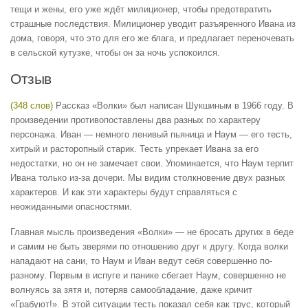
тещи и жены, его уже ждёт милиционер, чтобы предотвратить
страшные последствия. Милиционер уводит разъяренного Ивана из
дома, говоря, что это для его же блага, и предлагает переночевать
в сельской кутузке, чтобы он за ночь успокоился.
Отзыв
(348 слов)
Рассказ «Волки» был написан Шукшиным в 1966 году. В
произведении противопоставлены два разных по характеру
персонажа. Иван — немного ленивый пьяница и Наум — его тесть,
хитрый и расторопный старик. Тесть упрекает Ивана за его
недостатки, но он не замечает свои. Упоминается, что Наум терпит
Ивана только из-за дочери. Мы видим столкновение двух разных
характеров. И как эти характеры будут справляться с
неожиданными опасностями.
Главная мысль произведения «Волки» — не бросать других в беде
и самим не быть зверями по отношению друг к другу. Когда волки
нападают на сани, то Наум и Иван ведут себя совершенно по-
разному. Первым в испуге и панике сбегает Наум, совершенно не
волнуясь за зятя и, потеряв самообладание, даже кричит
«Грабуют!». В этой ситуации тесть показал себя как трус, который