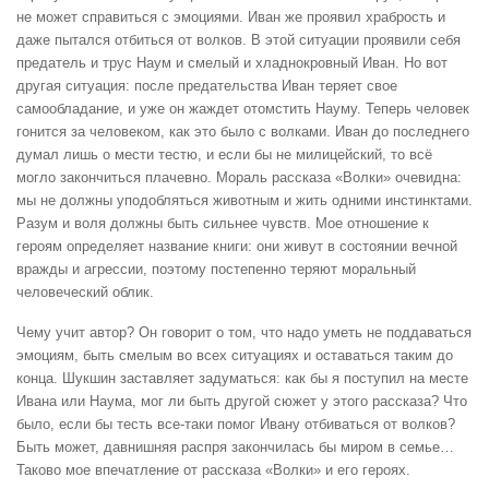
не может справиться с эмоциями. Иван же проявил храбрость и
даже пытался отбиться от волков. В этой ситуации проявили себя
предатель и трус Наум и смелый и хладнокровный Иван. Но вот
другая ситуация: после предательства Иван теряет свое
самообладание, и уже он жаждет отомстить Науму. Теперь человек
гонится за человеком, как это было с волками. Иван до последнего
думал лишь о мести тестю, и если бы не милицейский, то всё
могло закончиться плачевно. Мораль рассказа «Волки» очевидна:
мы не должны уподобляться животным и жить одними инстинктами.
Разум и воля должны быть сильнее чувств. Мое отношение к
героям определяет название книги: они живут в состоянии вечной
вражды и агрессии, поэтому постепенно теряют моральный
человеческий облик.
Чему учит автор? Он говорит о том, что надо уметь не поддаваться
эмоциям, быть смелым во всех ситуациях и оставаться таким до
конца. Шукшин заставляет задуматься: как бы я поступил на месте
Ивана или Наума, мог ли быть другой сюжет у этого рассказа? Что
было, если бы тесть все-таки помог Ивану отбиваться от волков?
Быть может, давнишняя распря закончилась бы миром в семье…
Таково мое впечатление от рассказа «Волки» и его героях.